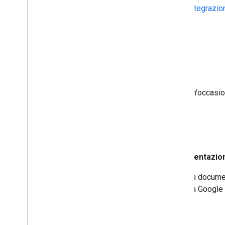
Integrazio
E
evento
Un'occasio
G
Documentazion
La documen
da Google 