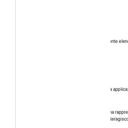
B
Glossario
C
Panoramica
D
E
Il seguente elen
A
A2P
Da applicaz
agente
Una rappres
interagisco