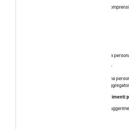
Comprensio
P
P2A
Da persona 
partner
Una persona
aggregatore
suggerimenti p
Suggerimen