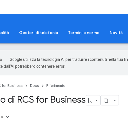
alità
Gestori di telefonia
Termini e norme
Novità
Google utilizza la tecnologia AI per tradurre i contenuti nella tua li
e dall'AI potrebbero contenere errori.
 for Business
Docs
Riferimento
o di RCS for Business
na