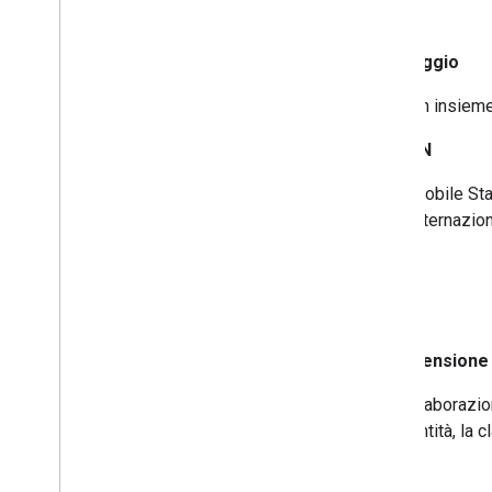
M
messaggio
Un insieme 
MSISDN
Mobile Stat
internazio
No
Comprensione d
Elaborazio
entità, la 
NLU