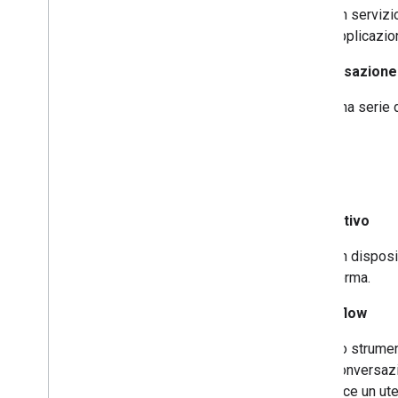
Un servizi
applicazion
conversazione
Una serie 
D
dispositivo
Un disposi
forma.
Dialogflow
Lo strumen
conversazio
dice un ut