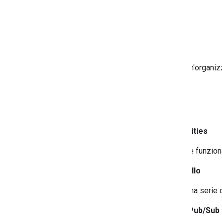
B
brand
Un'organiz
C
capabilities
Le funzion
carosello
Una serie 
Cloud Pub/Sub