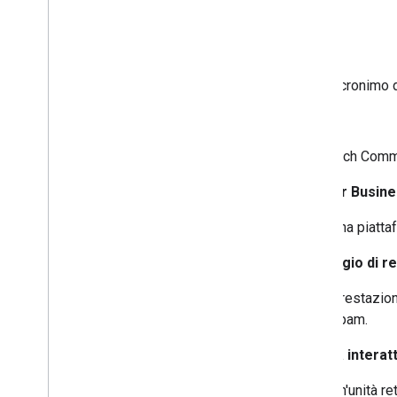
R
RBM
Acronimo 
RCS
Rich Commu
RCS for Busin
Una piatta
punteggio di r
Prestazioni
spam.
scheda interatt
Un'unità r