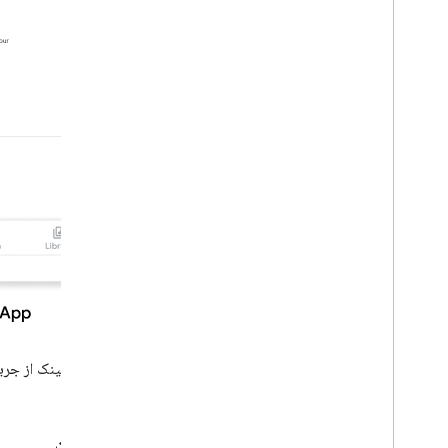
شکل 1.
لینک از جری
الزامات