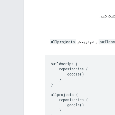
یک کنید.
buildsc
و هم در بخش
allprojects
buildscript {

    repositories {

        google()

    }

}

allprojects {

    repositories {

        google()

    }
