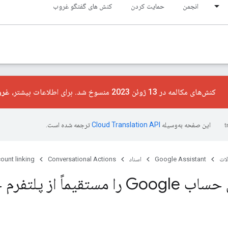
انجمن
حمایت کردن
کنش های گفتگو غروب
کنش‌های مکالمه در 13 ژوئن 2023 منسوخ شد. برای اطلاعات بیشتر،
غرو
این صفحه به‌وسیله
ترجمه شده است.
ات
Google Assistant
اسناد
Conversational Actions
ount linking
ً از پلتفرم خود شروع کنید