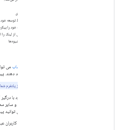
مبتنی بر OAuth
الزامات
راهنمای مفهوم
راه‌اندازی
راهنمای پیاده سازی
محیط توسعه خود را
برنامه خود را پیکر
پیوند OAuth
پشتیبانی از لینک را ا
راهنمای مفهوم
بهترین شیوه‌ها
راهنمای پیاده سازی
مرجع
تلنگر برنامه مبتنی بر OAuth
پیوند حساب
راهنمای پیاده سازی
خود پیوند دهند. پیوند ایجاد شده به Google اجازه دسترسی به داد
پیوند از پلتفرم شما
توجه:
پیوند از پلتفرم شما فقط در Android در دسترس ا
راهنمای پیاده سازی
این رویکرد با درگیر 
ابزار
نظارت بر خطا
پیوند، می توانید پیشنهاد د
مزایا برای کاربران عبا