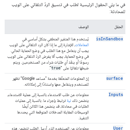
في ما يلي الحقول الرئيسية لطلب في تنسيق الردّ التلقائي على الويب
للمحادثة:
الحقل
الوصف
is
In
Sandbox
يُستخدم هذا المتغير المنطقي بشكل أساسي في
المعاملات
، للإشارة إلى ما إذا كان الرد التلقائي على الويب
يجب أن يتعامل مع هذا الطلب في وضع الحماية الحالي.
في وضع الحماية، يجب ألا يفرض الردّ التلقائي على الويب
رسومًا أو ينفّذ أي طلبات شراء من المستخدِمين. ويتم
true
ضبطها تلقائيًا على "
".
surface
إنّ المعلومات المتعلّقة بخدمة "مساعد Google" تظهر
للمستخدم ويتفاعل معها واستنادًا إلى إمكاناته.
Inputs
معلومات عن طلب الاستدعاء بالنسبة إلى عملية الاستدعاء،
يتضمن ذلك
نية
ترتبط بإجراء ما. بالنسبة إلى عمليات
الطلبات في محادثة، قد يتضمن هذا الكائن أيضًا
الوسيطات المقابلة المدخلات المتوقعة التي يحددها
التنفيذ.
User
معلومات عن المستخدم الذي أرسل الطلب تتضمن هذه