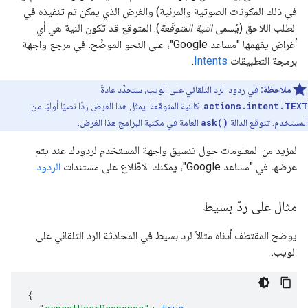
في ذلك المكونات الصوتية والمرئية) والغرض الذي يمكن تم تنفيذه في
الطلب اللاحق (يُسمى
النية المتوقّعة
). المتوقع قد تكون النية هي أي
أغراض يفهمها "مساعد Google"، على النحو الموضَّح. في مرجع واجهة
برمجة التطبيقات
Intents
.
ملاحظة:
في ردود الرد التلقائي على الويب، ستحدِّد عادةً
actions.intent.TEXT
. كالنية المتوقعة. يمثّل هذا الغرض ردًا نصيًا أوليًا من
المستخدم. تتوقع الدالة
ask()
العامة في مكتبة البرامج هذا الغرض.
لمزيد من المعلومات حول تنسيق واجهة المستخدم لردودك عند يتم
عرضها في "مساعد Google"، يمكنك الاطّلاع على مستندات
الردود
مثال على ردّ بسيط
يوضح المقتطف أدناه مثالاً لرد بسيط في المحادثة الرد التلقائي على
الويب.
{