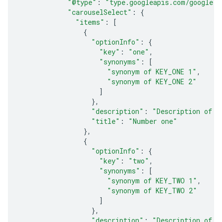
"@type"
:
"type.googleapis.com/google.a
"carouselSelect"
:
{
"items"
:
[
{
"optionInfo"
:
{
"key"
:
"one"
,
"synonyms"
:
[
"synonym of KEY_ONE 1"
,
"synonym of KEY_ONE 2"
]
},
"description"
:
"Description of n
"title"
:
"Number one"
},
{
"optionInfo"
:
{
"key"
:
"two"
,
"synonyms"
:
[
"synonym of KEY_TWO 1"
,
"synonym of KEY_TWO 2"
]
},
"description"
:
"Description of n