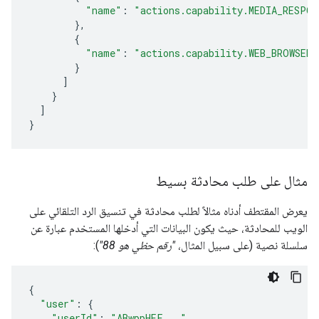
"name"
:
"actions.capability.MEDIA_RESPON
},
{
"name"
:
"actions.capability.WEB_BROWSER"
}
]
}
]
}
مثال على طلب محادثة بسيط
يعرض المقتطف أدناه مثالاً لطلب محادثة في تنسيق الرد التلقائي على
الويب للمحادثة، حيث يكون البيانات التي أدخلها المستخدم عبارة عن
سلسلة نصية (على سبيل المثال،
"رقم حظي هو 88"
):
{
"user"
:
{
"userId"
:
"ABwppHEF..."
,