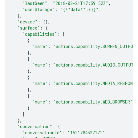
"lastSeen"
:
"2018-03-21T17:59:52Z"
,
"userStorage"
:
"{\"data\":{}}"
},
"device"
:
{},
"surface"
:
{
"capabilities"
:
[
{
"name"
:
"actions.capability.SCREEN_OUTPUT
},
{
"name"
:
"actions.capability.AUDIO_OUTPUT"
},
{
"name"
:
"actions.capability.MEDIA_RESPONS
},
{
"name"
:
"actions.capability.WEB_BROWSER"
}
]
},
"conversation"
:
{
"conversationId"
:
"1521784527171"
,