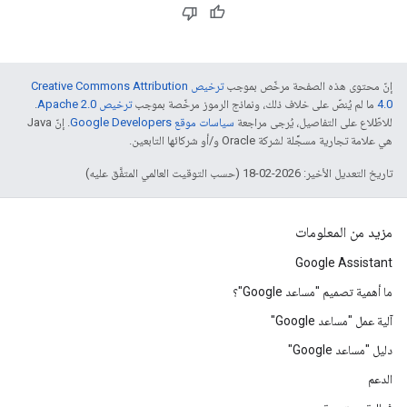
إنّ محتوى هذه الصفحة مرخّص بموجب
ترخيص Creative Commons Attribution
4.0‏
ما لم يُنصّ على خلاف ذلك، ونماذج الرموز مرخّصة بموجب
ترخيص Apache 2.0‏
.
للاطّلاع على التفاصيل، يُرجى مراجعة
سياسات موقع Google Developers‏
. إنّ Java
هي علامة تجارية مسجَّلة لشركة Oracle و/أو شركائها التابعين.
تاريخ التعديل الأخير: 2026-02-18 (حسب التوقيت العالمي المتفَّق عليه)
مزيد من المعلومات
Google Assistant
ما أهمية تصميم "مساعد Google"؟
آلية عمل "مساعد Google"
دليل "مساعد Google"
الدعم