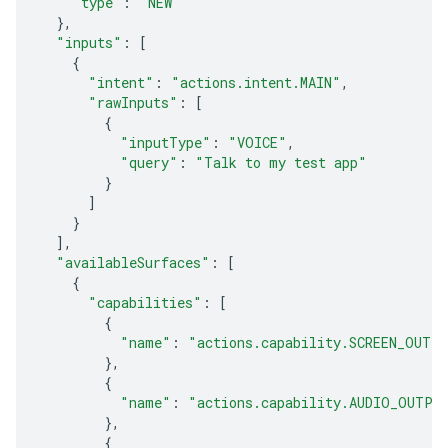
"type"
:
"NEW"
},
"inputs"
:
[
{
"intent"
:
"actions.intent.MAIN"
,
"rawInputs"
:
[
{
"inputType"
:
"VOICE"
,
"query"
:
"Talk to my test app"
}
]
}
],
"availableSurfaces"
:
[
{
"capabilities"
:
[
{
"name"
:
"actions.capability.SCREEN_OUTP
},
{
"name"
:
"actions.capability.AUDIO_OUTPU
},
{