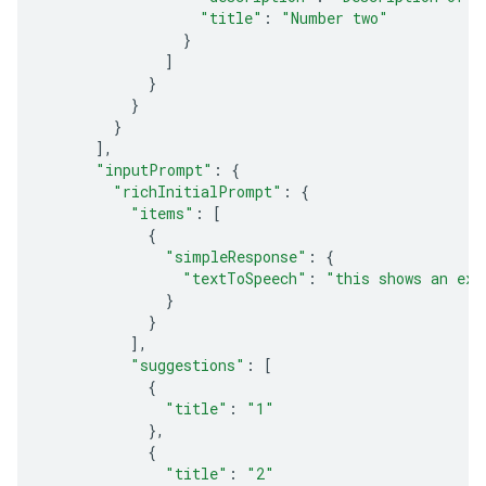
"title"
:
"Number two"
}
]
}
}
}
],
"inputPrompt"
:
{
"richInitialPrompt"
:
{
"items"
:
[
{
"simpleResponse"
:
{
"textToSpeech"
:
"this shows an exa
}
}
],
"suggestions"
:
[
{
"title"
:
"1"
},
{
"title"
:
"2"