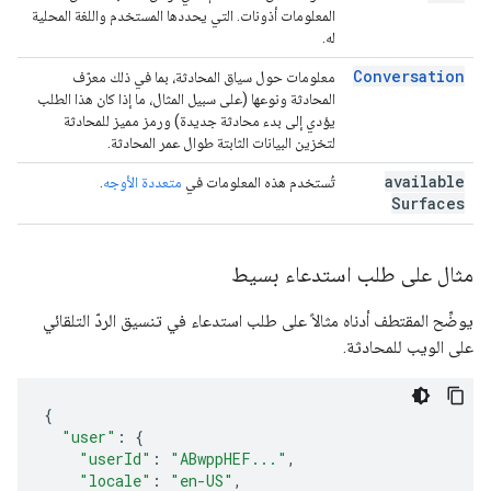
المعلومات أذونات. التي يحددها المستخدم واللغة المحلية
له.
Conversation
معلومات حول سياق المحادثة، بما في ذلك معرّف
المحادثة ونوعها (على سبيل المثال، ما إذا كان هذا الطلب
يؤدي إلى بدء محادثة جديدة) ورمز مميز للمحادثة
لتخزين البيانات الثابتة طوال عمر المحادثة.
available
تُستخدم هذه المعلومات في
متعددة الأوجه
.
Surfaces
مثال على طلب استدعاء بسيط
يوضِّح المقتطف أدناه مثالاً على طلب استدعاء في تنسيق الردّ التلقائي
على الويب للمحادثة.
{
"user"
:
{
"userId"
:
"ABwppHEF..."
,
"locale"
:
"en-US"
,