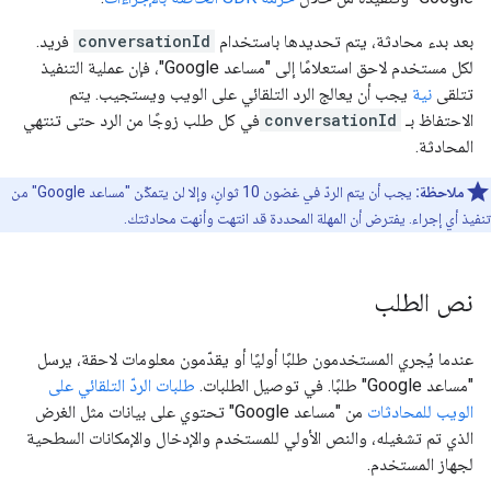
بعد بدء محادثة، يتم تحديدها باستخدام
conversationId
فريد.
لكل مستخدم لاحق استعلامًا إلى "مساعد Google"، فإن عملية التنفيذ
تتلقى
نية
يجب أن يعالج الرد التلقائي على الويب ويستجيب. يتم
الاحتفاظ بـ
conversationId
في كل طلب زوجًا من الرد حتى تنتهي
المحادثة.
ملاحظة:
يجب أن يتم الردّ في غضون 10 ثوانٍ، وإلا لن يتمكّن "مساعد Google" من
تنفيذ أي إجراء. يفترض أن المهلة المحددة قد انتهت وأنهت محادثتك.
نص الطلب
عندما يُجري المستخدمون طلبًا أوليًا أو يقدّمون معلومات لاحقة، يرسل
"مساعد Google" طلبًا. في توصيل الطلبات.
طلبات الردّ التلقائي على
الويب للمحادثات
من "مساعد Google" تحتوي على بيانات مثل الغرض
الذي تم تشغيله، والنص الأولي للمستخدم والإدخال والإمكانات السطحية
لجهاز المستخدم.