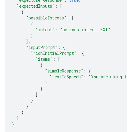
"expectUserResponse"
:
true
,
"expectedInputs"
:
[
{
"possibleIntents"
:
[
{
"intent"
:
"actions.intent.TEXT"
}
],
"inputPrompt"
:
{
"richInitialPrompt"
:
{
"items"
:
[
{
"simpleResponse"
:
{
"textToSpeech"
:
"You are using the
}
}
]
}
}
}
]
}