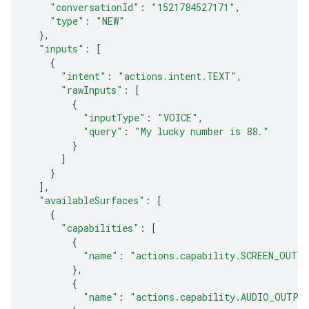
"conversationId"
:
"1521784527171"
,
"type"
:
"NEW"
},
"inputs"
:
[
{
"intent"
:
"actions.intent.TEXT"
,
"rawInputs"
:
[
{
"inputType"
:
"VOICE"
,
"query"
:
"My lucky number is 88."
}
]
}
],
"availableSurfaces"
:
[
{
"capabilities"
:
[
{
"name"
:
"actions.capability.SCREEN_OUTP
},
{
"name"
:
"actions.capability.AUDIO_OUTPU