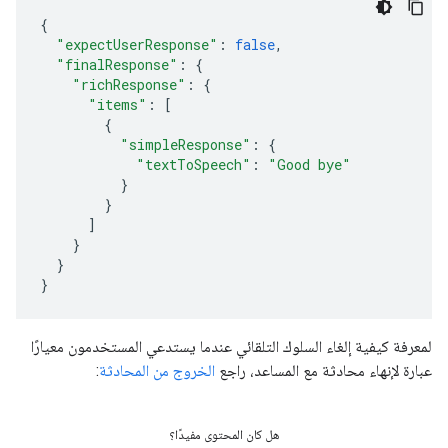
{
"expectUserResponse"
:
false
,
"finalResponse"
:
{
"richResponse"
:
{
"items"
:
[
{
"simpleResponse"
:
{
"textToSpeech"
:
"Good bye"
}
}
]
}
}
}
لمعرفة كيفية إلغاء السلوك التلقائي عندما يستدعي المستخدمون معيارًا
عبارة لإنهاء محادثة مع المساعد، راجع
الخروج من المحادثة
:
هل كان المحتوى مفيدًا؟