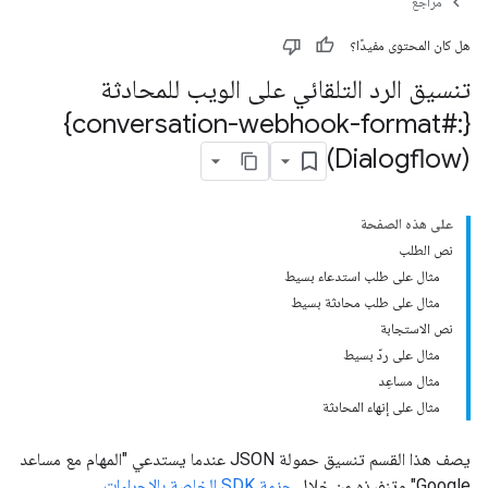
مَراجع
هل كان المحتوى مفيدًا؟
تنسيق الرد التلقائي على الويب للمحادثة
{:#conversation-webhook-format}
(Dialogflow)
على هذه الصفحة
نص الطلب
مثال على طلب استدعاء بسيط
مثال على طلب محادثة بسيط
نص الاستجابة
مثال على ردّ بسيط
مثال مساعِد
مثال على إنهاء المحادثة
يصف هذا القسم تنسيق حمولة JSON عندما يستدعي "المهام مع مساعد
Google" وتنفيذه من خلال
حزمة SDK الخاصة بالإجراءات
.