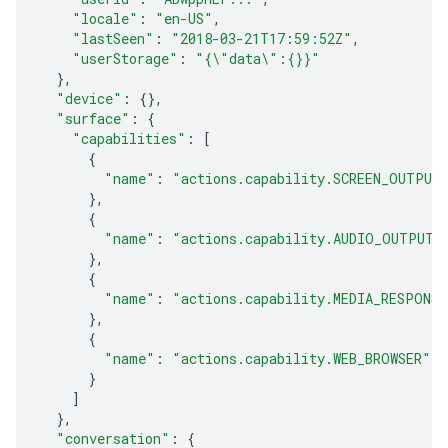
"locale"
:
"en-US"
,
"lastSeen"
:
"2018-03-21T17:59:52Z"
,
"userStorage"
:
"{\"data\":{}}"
},
"device"
:
{},
"surface"
:
{
"capabilities"
:
[
{
"name"
:
"actions.capability.SCREEN_OUTPUT
},
{
"name"
:
"actions.capability.AUDIO_OUTPUT"
},
{
"name"
:
"actions.capability.MEDIA_RESPONS
},
{
"name"
:
"actions.capability.WEB_BROWSER"
}
]
},
"conversation"
:
{