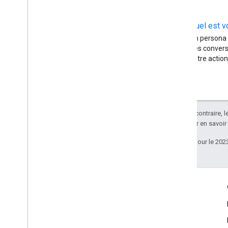
Quel est v
Un persona e
des convers
votre action
Sauf indication contraire, 
Apache 2.0
. Pour en savoir
Dernière mise à jour le 202
Plus d'infos
Google Assistant
Pourquoi développer pour l'Assistant ?