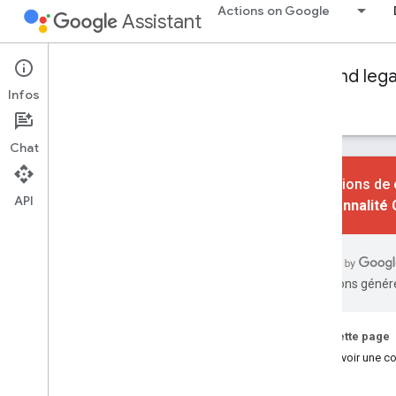
Actions on Google
Assistant
Conversational Actions
Dialogflow and leg
Infos
Guides
Référence
Exemples
Glossaire
Chat
Les actions de 
API
fonctionnalité
Principes de base
Présentation
Intents et invocation
traductions généré
Traitement avec Dialogflow
Traitement avec le SDK Actions
Concevoir une conversation
Sur cette page
Concevoir une co
Traitement du build