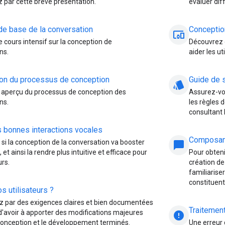
par cette brève présentation.
évaluer dif
de base de la conversation
Conception
devices_other
 cours intensif sur la conception de
Découvrez 
ns.
aider les ut
ion du processus de conception
Guide de s
style
aperçu du processus de conception des
Assurez-vou
ns.
les règles 
consultant l
s bonnes interactions vocales
Composant
si la conception de la conversation va booster
chat_bubble
 et ainsi la rendre plus intuitive et efficace pour
Pour obtenir
urs.
création d
familiarise
constituent 
s utilisateurs ?
par des exigences claires et bien documentées
Traitement
 d'avoir à apporter des modifications majeures
error
 conception et le développement terminés.
Une erreur 