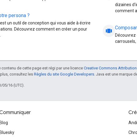
dizaines d'
comment aid
otre persona ?
st un outil de conception qui vous aide à écrire
Composant
ations. Découvrez comment en créer un pour
view_carousel
.
Découvrez q
carrousels,
le contenu de cette page est régi par une licence
Creative Commons Attribution
 plus, consultez les
Règles du site Google Developers
. Java est une marque dé
3/05/16 (UTC).
Communiquer
Cré
Blog
And
Bluesky
Chr