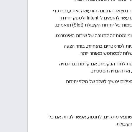
ידות קיבולת (Slot) מכוונת התאמה שכבר נמצאה, התכונה הזו עושה זאת עכשיו כדי
להכין את הסצנה לשלב המילוי של יחידות הקיבולת. לדוגמה, חלק מקלט המשתמשים עשוי להתאים ל-Intent ולספק יחידת
webhook), הוא פותר את כל ההפניות לפרמטרים בהנחיות, בוחר הצעה
שלוח למשתמש מאוחר יותר.
we) מכילה הנחיה, היא מתווספת לתור הבקשות. אם קיימת גם הנחיה
 עכשיו. אם לא, הצילום ימשיך לשלב של מילוי יחידות
שתנאי מתקיים. לדוגמה, אפשר לבדוק אם כל