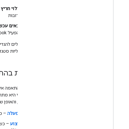
התאמה לשוק המקומי
מילוי חריץ
–
עסקאות
מרובות
הרשאות
תנאים עכשו
פריסה וניהול
להפעיל webhook.
רשימת משימות לפני ההשקה
אתם יכולים להגדי
הגשת הפרויקט
פונקציונליות סטנד
סקירה כללית של מסוף הפעולות
תהליכי עבודה אחרים
סצנות בהת
Dialogflow
SDK מדור קודם של פעולות
סצנה בהתאמה אישי
איך ומתי היא מת
הביצוע)
, והאופן 
הפעלה
– כדי
ביצוע
– כשס