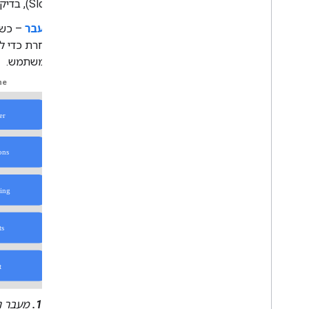
(Slot), בדיקה מותנית, יצירת הנחיות והפעלה של אירועי webhook.
מעבר
אחרת כדי לה
המשתמש.
איור 1.
מעבר נ