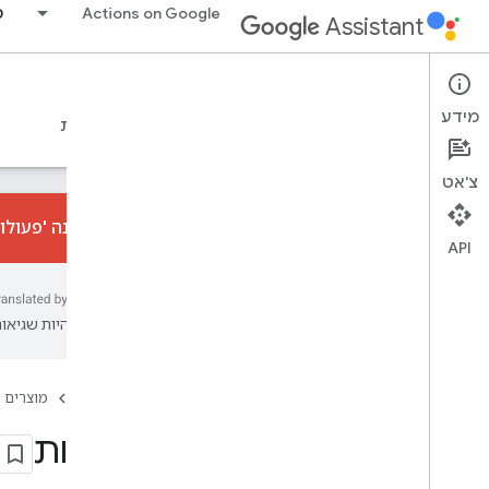
Actions on Google
מ
Assistant
Conversational Actions
מידע
מדריכים
מקורות מידע
Codelabs
טעימות
צ'אט
התכונה 'פעולות שיח
API
כדי להתחיל:
סקירה כללית
עשויות להיות שגיאות
התחלה מהירה
עקרונות יסוד
דף הבית
מוצרים
פעולות
סצנות
כוונות
סוגים