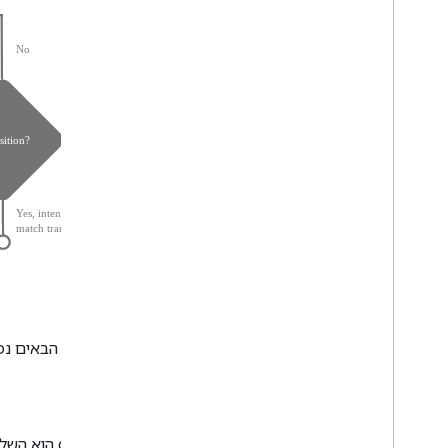
בקטעים הבאים נפר
בכניסה
on Enter הוא השלב היחיד שלא מתבצע בלולאת הביצוע של הסצנה. היא מבצעת אתחול חד-פעמי של הסצנה בסדר הבא: