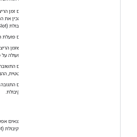
קיבולת (Slot). התאמת Intent הזו מפעילה סצנה, ויכולה למלא מיקום בסצנה אם השמות של יחידות הקיבולת (Slot) תואמים.
אם פועלת תגובה לפעולה מאתר אחר (k
לפעולה על 
סטטית, ההנחיה לפעולה מאתר אחר
הקיבולת.
תנאים
בעזרת תנאים אפשר
יחידות הקיבולת (Slot) מולאו ולהגדיר זאת כקריטריון למעבר לסצנה אחרת לעיבוד יחידות הקיבולת.