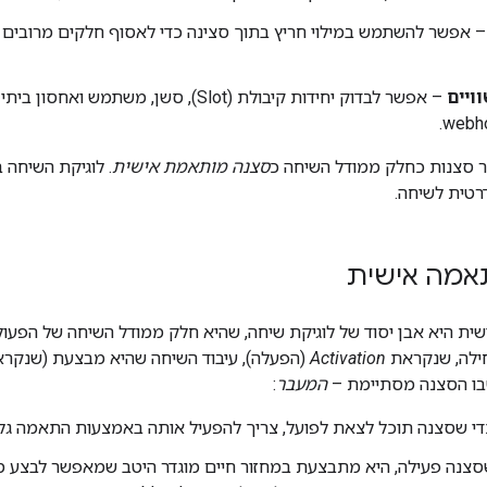
 אפשר להשתמש במילוי חריץ בתוך סצינה כדי לאסוף חלקים מרובים ש
ויים
– אפשר לבדוק יחידות קיבולת (Slot), סשן, 
ר סצנות כחלק ממודל השיחה כ
סצנה מותאמת אישית
. לוגיקת השיחה ב-Assistant כוללת
רטית לשיחה.
אמה אישית
ת היא אבן יסוד של לוגיקת שיחה, שהיא חלק ממודל השיחה של הפעו
חילה, שנקראת
Activation
(הפעלה), עיבוד השיחה שהיא מבצעת (שנקר
שבו הסצנה מסתיימת –
המעבר
:
 שסצנה תוכל לצאת לפועל, צריך להפעיל אותה באמצעות התאמה גלובלית של Intent או מעבר
צנה פעילה, היא מתבצעת במחזור חיים מוגדר היטב שמאפשר לבצע מגוו