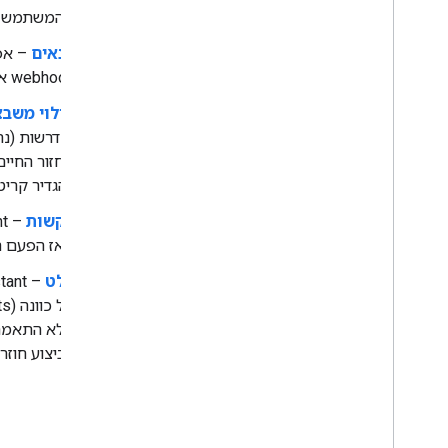
מהמשתמש לב
תנאים
– אפש
webhook או שולחים הודעות. השלב הזה יכול להגדיר קריטריוני מעבר כדי לצאת מלולאת הביצוע.
מילוי משב
להגדיר קריט
בקשות
מאז הפעם ה
קלט
'ללא התאמה'
הביצוע חוזר