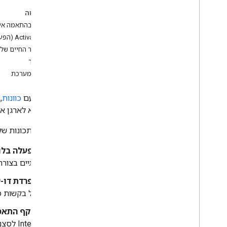
סצנות
בדף הזה
סקירה כללית
סצנות בהתאמה אי
תחביר של תנאים
Activation (הפעלה)
הודעות
מחזור החיים של 
מעבר
פיתוח פתרונות
סצנות מערכת
סקירה כללית
פרויקטים של פעולות
בשילוב עם
כוונות
,
מודלים של הפעלה
שלהן היא לארגן א
מודלים של שיחה
תגובות לפעולה מאתר אחר (webhook)
חלק מהתכונות של 
אזור עריכה אינטראקטיבי
אחסון
הפעלה בלו
בדיקה
לוגיים בצור
שיטות מומלצות עבור NLU
הפרדת דו-
של בקשות מ
הוספת עוד תכונות
התעניינות המשתמשים
היקף התאמה ש
קישור חשבונות
Intent לסצנות לבחירתכם, ולוודא שהן יותאמו רק כאשר הסצנות האלה פעילות.