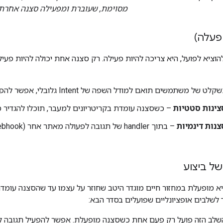
מסוימת, שעוברת ומפעילה סצנה אחרת.
וציא לפועל, היא צריכה להיות פעילה. רק סצנה אחת יכולה להיות פעי
של משתמשים תואם למודל השפה של Intent גלובלי, אפשר להפעיל סצנה כדי לעבד את ההפעלה.
צינות סטטיות
– כשסצנה עומדת בקריטריונים למעבר, תוכלו להגדיר 
צנות דינמיות
– בתוך handler של תגובה לפעולה מאתר אחר (webhook), אפשר
של ביצוע
א מופעלת במחזור חיים מוגדר היטב שחוזר על עצמו עד שהסצנה עומדת
 לשלבים אופציונליים שפועלים בסדר הבא: