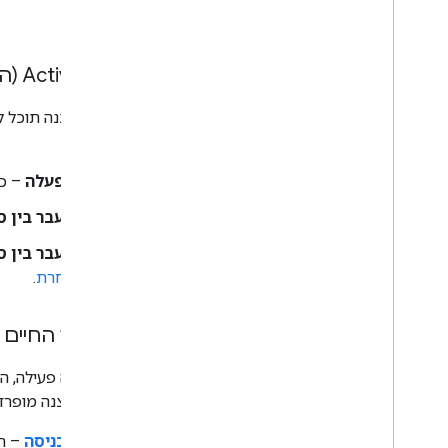
Activation (הפעלה)
כדי שסצנה תוכל לה
הבאות:
הפעלה
– כשקלט 
מעבר בין ס
מעבר בין ס
אחרת
.
מחזור החיים 
כשסצנה פעילה, הי
ביצוע סצנה מופרד
בכניסה