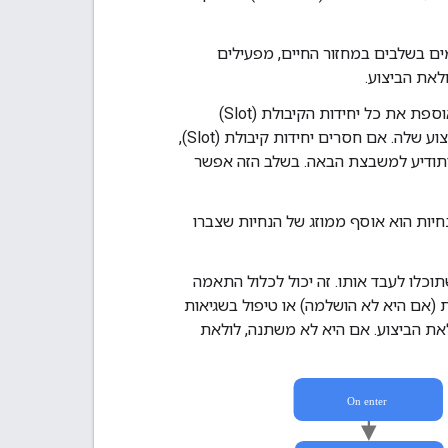
ם בשלבים במחזור החיים, מפעילים
– סצנה יכולה לשלוח למשתמשים הודעה באופן אוטומטי עד שהיא אוספת את כל יחידות הקיבולת (Slot)
הנדרשות (נתונים מוקלדים). סצנה מבקשת משבצת אחת בכל פעם דרך לולאת הביצוע שלה. אם חסרים יחידות קיבולת (Slot),
 החיים של הסצנה בסופו של דבר יחזור לשלב של מילוי יחידת הקיבולת (Slot) ותודיע למשבצת הבאה. בשלב הזה אפשר
ההנחיות הוא אוסף ממוזג של הנחיות שצברו
 שתוכלו לעבד אותו. זה יכול לכלול התאמה
י משבצת (אם היא לא הושלמה) או טיפול בשגיאות
לאת הביצוע. אם היא לא משתנה, לולאת