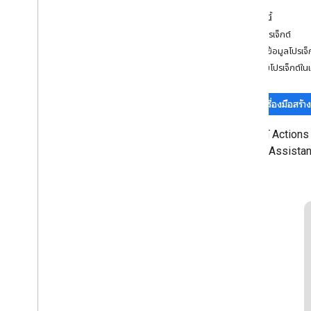
ฉาก
ในหน้านี้
ข้อความแจ้ง
สร้างโปรเจ็กต์
กำหนดข้อมูลโปรเจ็
สร้าง
ทดสอบโปรเจ็กต์ในเ
ภาพรวม
โปรเจ็กต์การดําเนินการ
โมเดลคําขอ
เครื่องมือสร้
รูปแบบการสนทนา
โปรเจ็กต์ Actions
เว็บฮุค
Google Assistant
แคนวาสแบบอินเทอร์แอกทีฟ
พื้นที่เก็บข้อมูล
การทดสอบ
แนวทางปฏิบัติที่ดีที่สุดสําหรับ NLU
เพิ่มฟีเจอร์
การมีส่วนร่วมของผู้ใช้
การลิงก์บัญชี
การแปล
ธุรกรรม