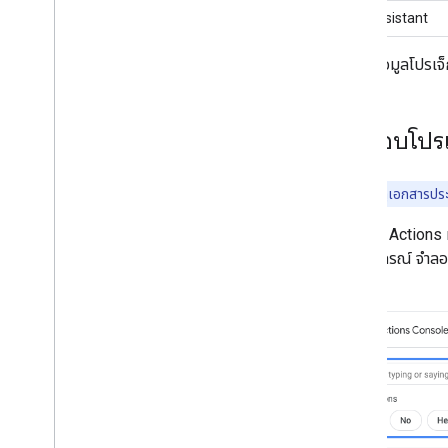
ลิงก์ Assistant
วิธีระบุข้อมูลโปรเจ็
ทดสอบโปรเจ
หมายเหตุ:
ดูเอกสารปร
คอนโซล Actions ม
ของอุปกรณ์ จำลอ