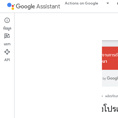
Actions on Google
Assistant
Conversational Actions
ข้อมูล
คำแนะนำ
ข้อมูลอ้างอิง
Codelab
ตัวอย่าง
แชท
เราเลิกใช้งานการดํ
API
การสนทนา
เริ่มต้นใช้งาน
ภาพรวม
คู่มือเริ่มต้นฉบับย่อ
พื้นฐาน
หน้าแรก
ผลิตภัณฑ
การดำเนินการ
สร้างโปรเ
ความตั้งใจ
ประเภท