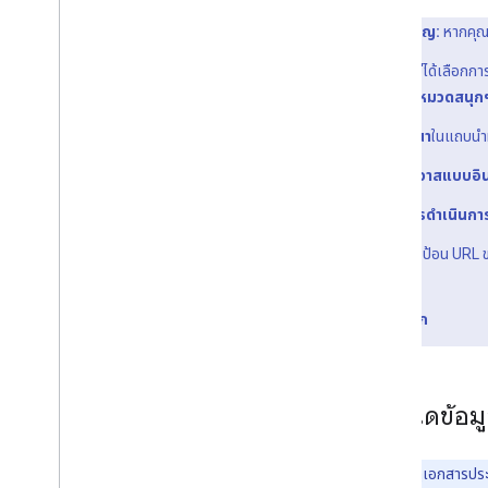
ประเด็นสำคัญ:
หากคุณก
หากคุณไม่ได้เลือกการ
เกมและ หมวดสนุก
คลิก
พัฒนา
ในแถบนำ
คลิก
แคนวาสแบบอิน
ในส่วน
การดำเนินกา
ไม่บังคับ
: ป้อน URL
หลัก
คลิก
บันทึก
กำหนดข้อมู
หมายเหตุ:
ดูเอกสารปร