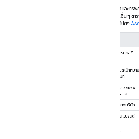
การตั้งค่าและทรัพ
โลโก้ และอื่นๆ ตาร
ของคุณไปยัง
Ass
ชื่อ
ข้อมูลไดเรกทอรี
การกำหนดเป้าหมา
ตามสถานที่
ความสามารถของ
แพลตฟอร์ม
รายละเอียดบริษัท
การยืนยันแบรนด์
เผยแพร่