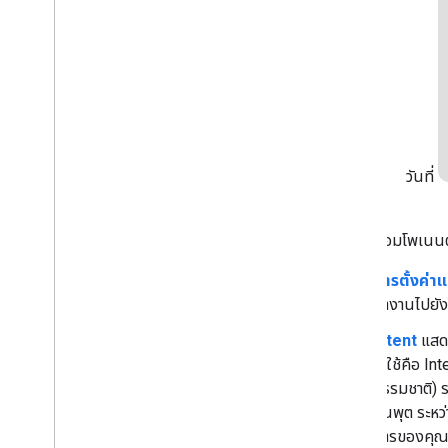
สิทธิ์
ทําให้ใช้งานได้และจัดการ
รายการตรวจสอบก่อนการเปิดตัว
ส่งโครงการ
ภาพรวมคอนโซล Actions
วันที่
เวิร์กโฟลว์อื่นๆ
Dialogflow
SDK การกระทําเดิม
คุณใช้คอมโพเนนต์ร
การตั้งค่า
ทำงานไปยัง
Intent
แสดง
จะใช้คือ In
ธรรมชาติ) ร
อินพุต ระห
การของคุณ 