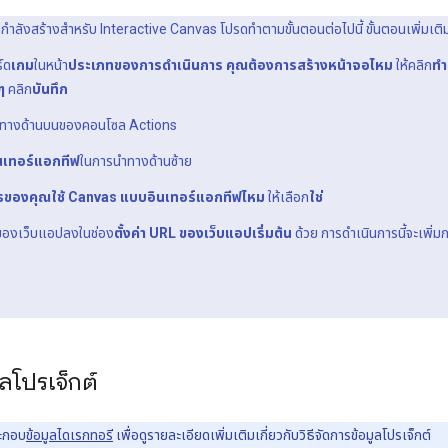
ำลังสร้างสำหรับ Interactive Canvas โปรดทำตามขั้นตอนต่อไปนี้ ขั้นตอนเพิ่มเติ
์ด
เกม
ในหน้า
ประเภทของการดำเนินการ คุณต้องการสร้างหน้าจอไหม
ให้คลิก
ทำ
ๆ
คลิก
บันทึก
ทางด้านบนของคอนโซล Actions
เทอร์แอกทีฟ
ในการนำทางด้านซ้าย
รของคุณใช้ Canvas แบบอินเทอร์แอกทีฟไหม
ให้เลือก
ใช่
 ของเว็บแอปลงในช่อง
ตั้งค่า URL ของเว็บแอปเริ่มต้น
ด้วย การดำเนินการนี้จะเพิ่
ลโปรเจ็กต์
ะกอบ
ข้อมูลไดเรกทอรี
เพื่อดูรายละเอียดเพิ่มเติมเกี่ยวกับวิธีจัดการข้อมูลโปรเจ็กต์