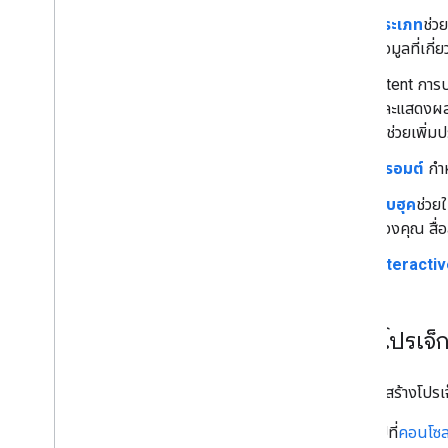
ประเภท
ช่ว
ข้อมูลที่เก
Intent กา
และแสดงผล ใ
จะช่วยเพิ่
พรอมต์
กำห
เว็บฮุค
ช่วย
ของคุณ สื่
Interacti
สร้างโปรเจ็ก
คุณต้องสร้างโปรเ
ไปที่
คอนโซล