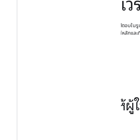
นักพัฒนาซอฟต์แวร
รู้เท่าทันการเปลี่ยนแปลงพฤติกรรมของผู้ใช้และสร้างการโต้ตอบในรู
เหลือเชิงรุกไปจนถึงการมีส่วนร่วมแบบแฮนด์ฟรีในอุปกรณ์หลักและที่
รวมกับ Google Assistant
ดูเอกสาร
วิธีการทำงานของ Assistant
ผู้ช่วยอัจฉริยะที่ช่วยให้ผู้