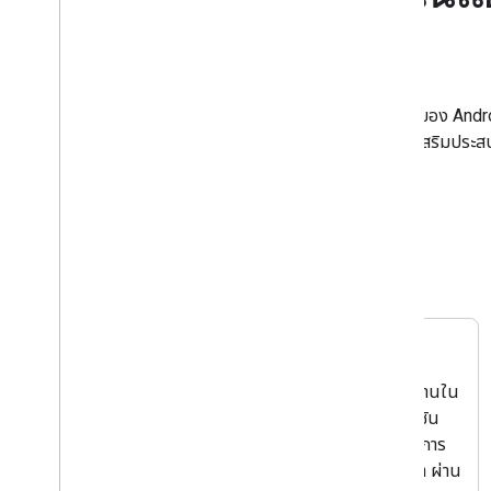
Android
ผู้ใช้ในปัจจุบันมีอุปกรณ์มากขึ้นกว่าที่เคยทั่วทั้งระบบนิเวศของ Andr
บริบทหรือสถานการณ์ที่ผู้ใช้ Google Assistant สามารถ เสริมประสบก
ใช้มีวิธีใหม่ๆ ในการมีส่วนร่วมกับ แอป
เริ่มเลย
ฟีเจอร์
Intent ในตัว
ทางลัด
BII ทั่วไปและตามประเภท
ระบุฟังก์ชันการทำงานใน
ธุรกิจมากกว่า 20 รายการ
แอปของแอปพลิเคชัน
ที่จัดการการฝึกอบรม
Android และเปิดใช้การ
NLU ทั้งหมดให้คุณ
ตอบสนองการค้นหา ผ่าน