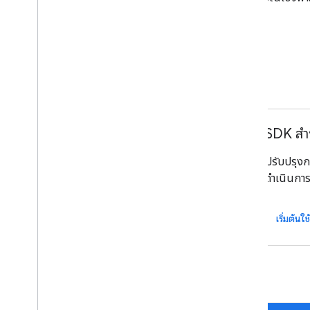
ส่วนร่วมของผู้ใช้ได้
ดูข้อมูลเพิ่มเติม
ฟีเจอร์
API บ้านอัจฉริยะ
SDK สำห
ผสานรวมอุปกรณ์ในบ้านอัจฉริยะกับ
ปรับปรุง
Google Assistant
ดำเนินการต
เริ่มต้นใช้งาน
เริ่มต้นใ