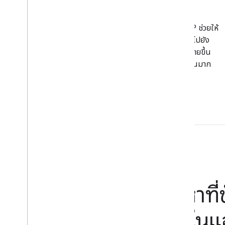
เปิดใช้การโต้ตอบด้วยเสียงได้ง่ายๆ
การใช้ประโยชน์จากเทคโนโลยีของ Google ใน AI และ NLP ช่วยให้
ผู้ใช้พูดคุยกับ Google Assistant ได้ เช่น การเปิดหรือข้ามไปยัง
ปลายทางที่ต้องการภายในแอปโดยตรงได้อย่างรวดเร็วและง่ายขึ้น
โดยที่คุณไม่ต้องออกแบบการสนทนาหรือแมปคําตอบจำนวนมาก
สำหรับนักพัฒนาซอฟต์แวร์ Android
นำการดำเนินการค้นหาที่ข
โดย Assistant ไปไว้ใน