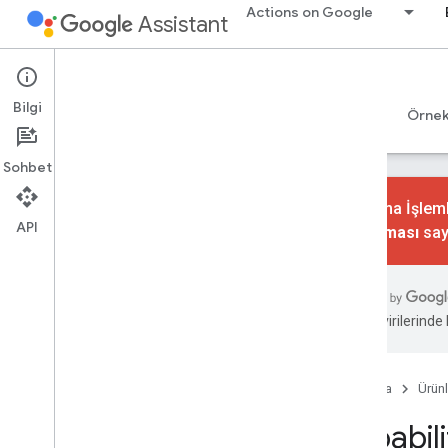
Actions on Google
Assistant
Conversational Actions
Bilgi
Rehberler
Referans
Codelab uygulamaları
Örnek
Sohbet
Konuşma İşlemle
API
kaldırılması
say
gactions komut satırı aracı
Genel bakış
Kullanıcı rehberi
zeka çevirilerinde h
Sipariş karşılama kitaplıkları
JSON
YAML
Ana Sayfa
Ürünl
Hesap Bağlama
Capabili
Hesap Bağlama
Gizli Anahtarı