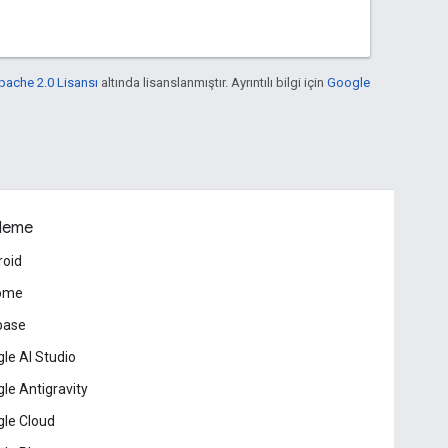
pache 2.0 Lisansı
altında lisanslanmıştır. Ayrıntılı bilgi için
Google
leme
roid
ome
base
le AI Studio
le Antigravity
le Cloud