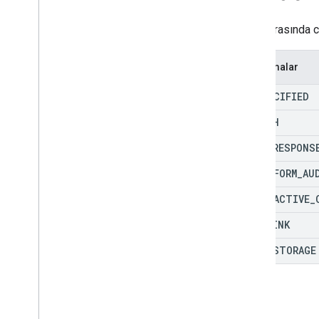
İşlemler
Kimlik Doğrulama Türü
İstek sırasında c
Kapasite
Kapasite Gereksinimi
Sıralamalar
Kategori
Sınıf
Referansı
UNSPECIFIED
Koşullu
Etkinlik
SPEECH
Varlık Görüntüleme
Varlık Grubu
RICH
_
RESPONS
Event
Handler
LONG
_
FORM
_
AU
Serbest Metin
Türü
Global
Intent
Event
INTERACTIVE
_
Yatay Hizalama
WEB
_
LINK
Resim
Korner Stili
Resim Dolgu
HOME
_
STORAGE
Amaç
Amaç Etkinliği
BağlantıTürü
Yerelleştirilmiş Ayarlar