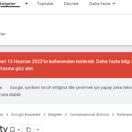
Belgeler
Topluluk
Destek
Daha fazla
ler
ri 13 Haziran 2023'te kullanımdan kaldırıldı. Daha fazla bilgi 
fasına göz atın.
Google, içerikleri tercih ettiğiniz dile çevirmek için yapay zeka tekno
ata olabilir.
er
Google Assistant
Belgeler
Conversational Actions
Referan
ty