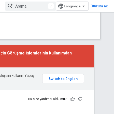
/
Oturum aç
için
Görüşme İşlemlerinin kullanımdan
lojisini kullanır. Yapay
s
Bu size yardımcı oldu mu?