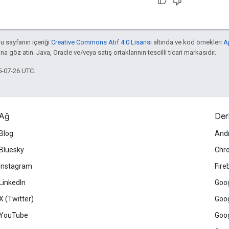
bu sayfanın içeriği
Creative Commons Atıf 4.0 Lisansı
altında ve kod örnekleri
A
'na göz atın. Java, Oracle ve/veya satış ortaklarının tescilli ticari markasıdır.
5-07-26 UTC.
Ağ
Der
Blog
And
Bluesky
Chr
Instagram
Fire
LinkedIn
Goog
X (Twitter)
Goog
YouTube
Goog