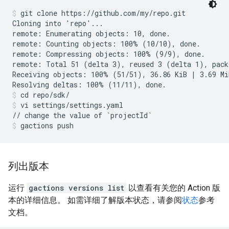
git clone https://github.com/my/repo.git
Cloning into 'repo'...

remote: Enumerating objects: 10, done.

remote: Counting objects: 100% (10/10), done.

remote: Compressing objects: 100% (9/9), done.

remote: Total 51 (delta 3), reused 3 (delta 1), pack-
Receiving objects: 100% (51/51), 36.86 KiB | 3.69 MiB
cd repo/sdk/
vi settings/settings.yaml
gactions push
列出版本
运行
gactions versions list
以查看有关您的 Action 版
本的详细信息。 如需详细了解版本状态，请参阅
状态
参考
文档。