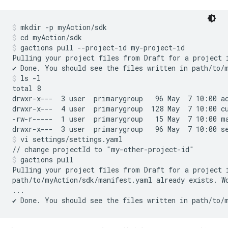
mkdir -p myAction/sdk
cd myAction/sdk
gactions pull --project-id my-project-id
Pulling your project files from Draft for a project 
ls -l
total 8

drwxr-x---  3 user  primarygroup   96 May  7 10:00 ac
drwxr-x---  4 user  primarygroup  128 May  7 10:00 cu
-rw-r-----  1 user  primarygroup   15 May  7 10:00 ma
vi settings/settings.yaml
gactions pull
Pulling your project files from Draft for a project 
path/to/myAction/sdk/manifest.yaml already exists. Wo
...
