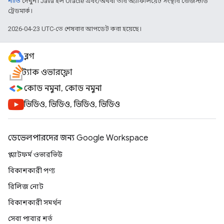
নীতি
দেখুন। Java হল Oracle এবং/অথবা তার অ্যাফিলিয়েট সংস্থার রেজিস্টার্ড
ট্রেডমার্ক।
2026-04-23 UTC-তে শেষবার আপডেট করা হয়েছে।
ব্লগ
স্ট্যাক ওভারফ্লো
কোড নমুনা, কোড নমুনা
ভিডিও, ভিডিও, ভিডিও, ভিডিও
ডেভেলপারদের জন্য Google Workspace
প্ল্যাটফর্ম ওভারভিউ
বিকাশকারী পণ্য
রিলিজ নোট
বিকাশকারী সমর্থন
সেবা পাবার শর্ত