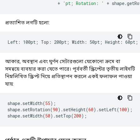
+
'pt; Rotation: '
+
shape
.
getRo
প্রত্যাশিত লগটি হলো:
আকার, অবস্থান এবং ঘূর্ণন সেটারগুলো যেকোনো ক্রমে বা
সমন্বয়ে ব্যবহার করা যেতে পারে। পূর্ববর্তী স্ক্রিপ্টের তৃতীয় লাইনটি
নিম্নলিখিত স্ক্রিপ্ট দিয়ে প্রতিস্থাপন করলে একই ফলাফল পাওয়া
যায়:
shape
.
setWidth
(
55
);
shape
.
setRotation
(
90
).
setHeight
(
60
).
setLeft
(
100
);
shape
.
setWidth
(
50
).
setTop
(
200
);