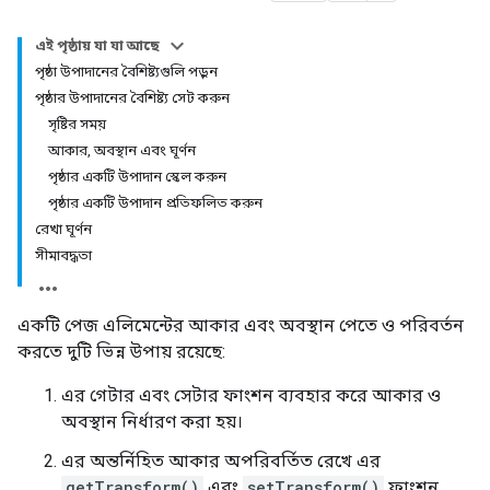
এই পৃষ্ঠায় যা যা আছে
পৃষ্ঠা উপাদানের বৈশিষ্ট্যগুলি পড়ুন
পৃষ্ঠার উপাদানের বৈশিষ্ট্য সেট করুন
সৃষ্টির সময়
আকার, অবস্থান এবং ঘূর্ণন
পৃষ্ঠার একটি উপাদান স্কেল করুন
পৃষ্ঠার একটি উপাদান প্রতিফলিত করুন
রেখা ঘূর্ণন
সীমাবদ্ধতা
একটি পেজ এলিমেন্টের আকার এবং অবস্থান পেতে ও পরিবর্তন
করতে দুটি ভিন্ন উপায় রয়েছে:
এর গেটার এবং সেটার ফাংশন ব্যবহার করে আকার ও
অবস্থান নির্ধারণ করা হয়।
এর অন্তর্নিহিত আকার অপরিবর্তিত রেখে এর
getTransform()
এবং
setTransform()
ফাংশন