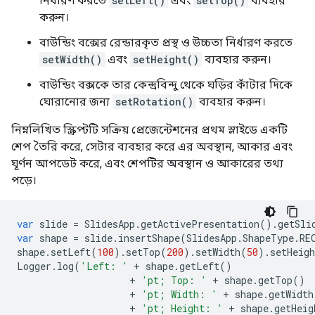
নির্ধারণ করতে
setLeft()
এবং
setTop()
ব্যবহার
করুন।
বাউন্ডিং বক্সের রেন্ডারকৃত প্রস্থ ও উচ্চতা নির্ধারণ করতে
setWidth()
এবং
setHeight()
ব্যবহার করুন।
বাউন্ডিং বক্সকে তার কেন্দ্রবিন্দু থেকে ঘড়ির কাঁটার দিকে
ঘোরানোর জন্য
setRotation()
ব্যবহার করুন।
নিম্নলিখিত স্ক্রিপ্টটি সক্রিয় প্রেজেন্টেশনের প্রথম স্লাইডে একটি
শেপ তৈরি করে, সেটার ব্যবহার করে এর অবস্থান, আকার এবং
ঘূর্ণন আপডেট করে, এবং শেপটির অবস্থান ও আকারের তথ্য
পড়ে।
var
slide
=
SlidesApp
.
getActivePresentation
().
getSli
var
shape
=
slide
.
insertShape
(
SlidesApp
.
ShapeType
.
RE
shape
.
setLeft
(
100
).
setTop
(
200
).
setWidth
(
50
).
setHeigh
Logger
.
log
(
'Left: '
+
shape
.
getLeft
()
+
'pt; Top: '
+
shape
.
getTop
()
+
'pt; Width: '
+
shape
.
getWidth
+
'pt; Height: '
+
shape
.
getHeig