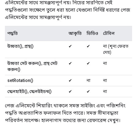
এলিমেন্টের সাথে সামঞ্জস্যপূর্ণ নয়। নিচের সারণিতে সেই
পদ্ধতিগুলো সংক্ষেপে তুলে ধরা হলো যেগুলো নির্দিষ্ট ধরণের পেজ
এলিমেন্টের সাথে সামঞ্জস্যপূর্ণ নয়।
পদ্ধতি
আকৃতি
ভিডিও
টেবিল
উচ্চতা(), প্রস্থ()
✔
✔
না (শূন্য ফেরত
দেয়)
উচ্চতা সেট করুন(), প্রস্থ সেট
✔
✔
না
করুন()
setRotation()
✔
না
না
স্কেলহাইট(), স্কেলউইডথ()
✔
✔
না
পেজ এলিমেন্টে শিয়ারিং থাকলে সমস্ত সাইজিং এবং পজিশনিং
পদ্ধতি অপ্রত্যাশিত ফলাফল দিতে পারে। সমস্ত সীমাবদ্ধতা
পরিবর্তন সাপেক্ষ। হালনাগাদ তথ্যের জন্য রেফারেন্স দেখুন।