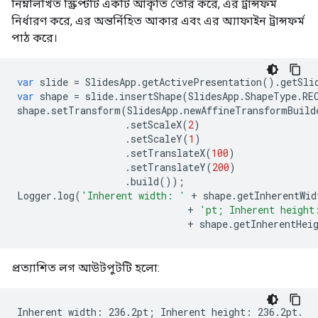
নিম্নলিখিত স্ক্রিপ্টটি একটি আকৃতি তৈরি করে, এর ট্রান্সফর্ম
নির্ধারণ করে, এর অন্তর্নিহিত আকার এবং এর অ্যাফাইন ট্রান্সফর্ম
পাঠ করে।
var
slide
=
SlidesApp
.
getActivePresentation
().
getSli
var
shape
=
slide
.
insertShape
(
SlidesApp
.
ShapeType
.
RE
shape
.
setTransform
(
SlidesApp
.
newAffineTransformBuild
.
setScaleX
(
2
)
.
setScaleY
(
1
)
.
setTranslateX
(
100
)
.
setTranslateY
(
200
)
.
build
());
Logger
.
log
(
'Inherent width: '
+
shape
.
getInherentWid
+
'pt; Inherent height
+
shape
.
getInherentHei
প্রত্যাশিত লগ আউটপুটটি হলো: