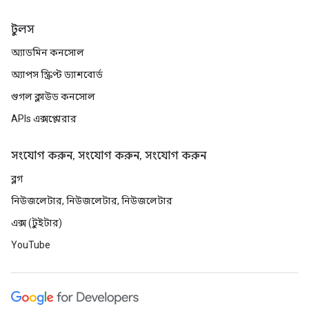
টুলস
অ্যাডমিন কনসোল
অ্যাপস স্ক্রিপ্ট ড্যাশবোর্ড
গুগল ক্লাউড কনসোল
APIs এক্সপ্লোরার
সংযোগ করুন, সংযোগ করুন, সংযোগ করুন
ব্লগ
নিউজলেটার, নিউজলেটার, নিউজলেটার
এক্স (টুইটার)
YouTube