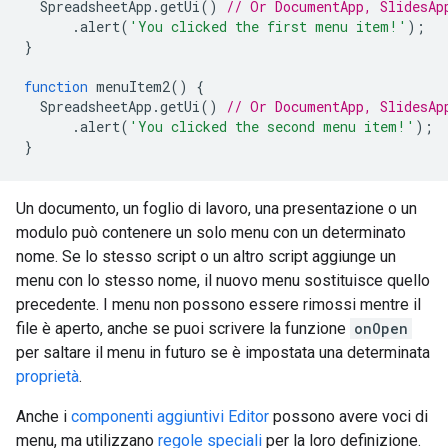
SpreadsheetApp
.
getUi
()
// Or DocumentApp, SlidesAp
.
alert
(
'You clicked the first menu item!'
);
}
function
menuItem2
()
{
SpreadsheetApp
.
getUi
()
// Or DocumentApp, SlidesAp
.
alert
(
'You clicked the second menu item!'
);
}
Un documento, un foglio di lavoro, una presentazione o un
modulo può contenere un solo menu con un determinato
nome. Se lo stesso script o un altro script aggiunge un
menu con lo stesso nome, il nuovo menu sostituisce quello
precedente. I menu non possono essere rimossi mentre il
file è aperto, anche se puoi scrivere la funzione
onOpen
per saltare il menu in futuro se è impostata una determinata
proprietà
.
Anche i
componenti aggiuntivi Editor
possono avere voci di
menu, ma utilizzano
regole speciali
per la loro definizione.