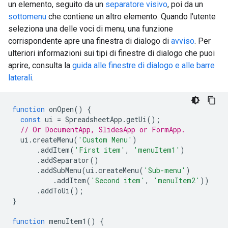
un elemento, seguito da un
separatore visivo
, poi da un
sottomenu
che contiene un altro elemento. Quando l'utente
seleziona una delle voci di menu, una funzione
corrispondente apre una finestra di dialogo di
avviso
. Per
ulteriori informazioni sui tipi di finestre di dialogo che puoi
aprire, consulta la
guida alle finestre di dialogo e alle barre
laterali
.
function
onOpen
()
{
const
ui
=
SpreadsheetApp
.
getUi
();
// Or DocumentApp, SlidesApp or FormApp.
ui
.
createMenu
(
'Custom Menu'
)
.
addItem
(
'First item'
,
'menuItem1'
)
.
addSeparator
()
.
addSubMenu
(
ui
.
createMenu
(
'Sub-menu'
)
.
addItem
(
'Second item'
,
'menuItem2'
))
.
addToUi
();
}
function
menuItem1
()
{