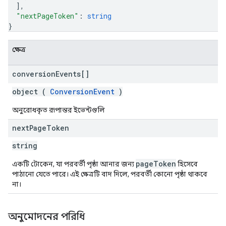
]
,
"nextPageToken"
: 
string
}
ক্ষেত্র
conversion
Events[]
object (
ConversionEvent
)
অনুরোধকৃত রূপান্তর ইভেন্টগুলি
next
Page
Token
string
pageToken
একটি টোকেন, যা পরবর্তী পৃষ্ঠা আনার জন্য
হিসেবে
পাঠানো যেতে পারে। এই ক্ষেত্রটি বাদ দিলে, পরবর্তী কোনো পৃষ্ঠা থাকবে
না।
অনুমোদনের পরিধি