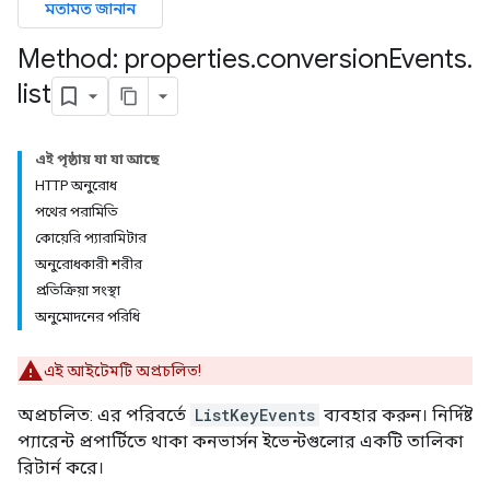
মতামত জানান
Method: properties
.
conversion
Events
.
list
এই পৃষ্ঠায় যা যা আছে
HTTP অনুরোধ
পথের পরামিতি
কোয়েরি প্যারামিটার
অনুরোধকারী শরীর
প্রতিক্রিয়া সংস্থা
অনুমোদনের পরিধি
এই আইটেমটি অপ্রচলিত!
অপ্রচলিত: এর পরিবর্তে
ListKeyEvents
ব্যবহার করুন। নির্দিষ্ট
প্যারেন্ট প্রপার্টিতে থাকা কনভার্সন ইভেন্টগুলোর একটি তালিকা
rotocolSecrets
রিটার্ন করে।