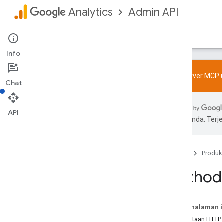
Admin API
Analytics
Beranda
Panduan
Referensi
Dukungan
Info
Coba server MCP u
Chat
Admin API
API
Ringkasan
pilihan Anda. Te
Batas dan kuota
Log perubahan
Skema laporan Akses Data
Beranda
Produk
v1beta
Method
Resource REST
account
Summaries
Ringkasan
Pada halaman i
list
Permintaan HTTP
accounts