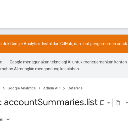
ntuk Google Analytics. Instal dari
GitHub
, dan lihat
pengumuman
untuk 
Google menggunakan teknologi AI untuk menerjemahkan konten
rjemahan AI mungkin mengandung kesalahan.
Google Analytics
Admin API
Referensi
: account
Summaries
.
list
ni