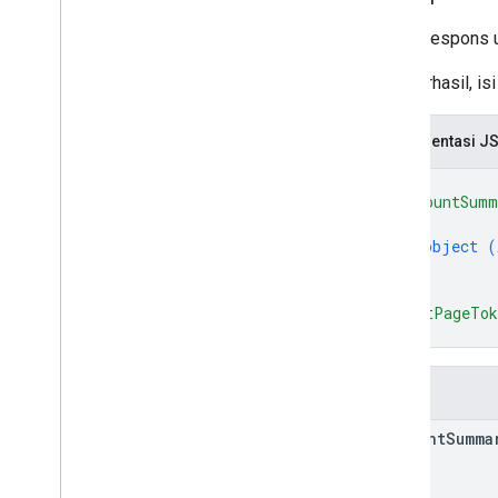
Pesan respons u
Jika berhasil, i
Representasi J
{
"accountSumm
{
object (
}
]
,
"nextPageTo
}
Kolom
account
Summa