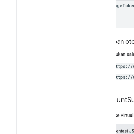
next
Page
Toke
Cakupan oto
Memerlukan sala
https://
https://
Account
S
Resource virtual
Representasi J