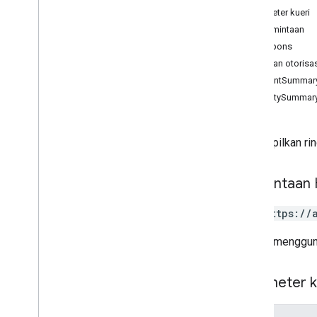
Parameter kueri
properti
Isi permintaan
properties
.
conversion
Events
Isi respons
properties
.
custom
Dimensions
Cakupan otorisas
properties
.
custom
Metrics
AccountSummar
properties
.
data
Streams
PropertySummar
properties
.
data
Streams
.
measurement
Protocol
Secrets
properties
.
firebase
Links
Menampilkan rin
properties
.
google
Ads
Links
Jenis
Permintaan
Access
Date
Range
Access
Dimension
GET https://
Access
Filter
Expression
Access
Metric
URL ini menggun
Access
Order
By
Data
Retention
Settings
Parameter k
Run
Access
Report
Response
v1alpha