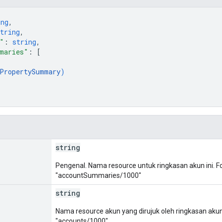
ing
,
tring
,
"
: 
string
,
maries"
: 
[
PropertySummary
)
string
Pengenal. Nama resource untuk ringkasan akun ini.
"accountSummaries/1000"
string
Nama resource akun yang dirujuk oleh ringkasan akun
"accounts/1000"