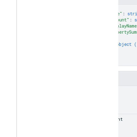
{
"name"
: 
str
"account"
: 
s
"displayName
"propertySum
{
object (
}
]
}
Kolom
name
account