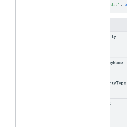
"canEdit"
: 
b
}
Kolom
property
display
Name
property
Type
parent