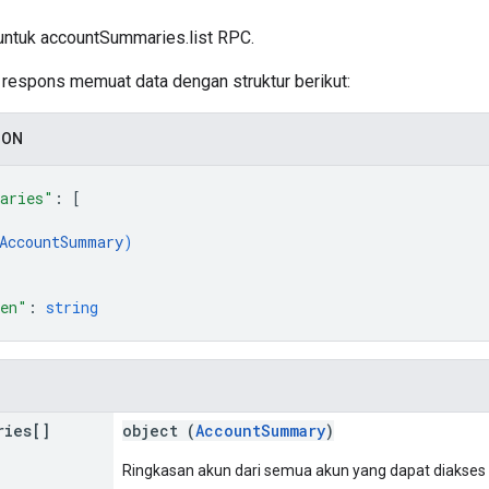
ntuk accountSummaries.list RPC.
si respons memuat data dengan struktur berikut:
SON
aries"
: 
[
AccountSummary
)
ken"
: 
string
ries[]
object (
AccountSummary
)
Ringkasan akun dari semua akun yang dapat diakses