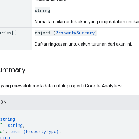
string
Nama tampilan untuk akun yang dirujuk dalam ringkas
aries[]
object (
PropertySummary
)
Daftar ringkasan untuk akun turunan dari akun ini.
ummary
 yang mewakili metadata untuk properti Google Analytics.
SON
string
,
"
: 
string
,
e"
: 
enum (
PropertyType
)
,
ring
,