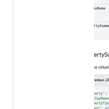
display
Name
property
Summ
Property
S
Resource virtual
Representasi J
{
"property"
: 
"displayName
"propertyTyp
"parent"
: 
st