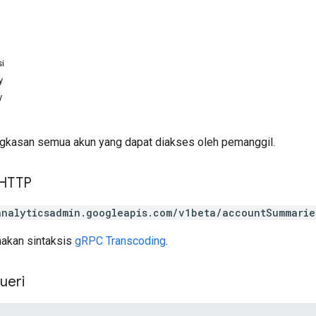
i
y
y
gkasan semua akun yang dapat diakses oleh pemanggil.
 HTTP
analyticsadmin.googleapis.com/v1beta/accountSummarie
akan sintaksis
gRPC Transcoding
.
ueri