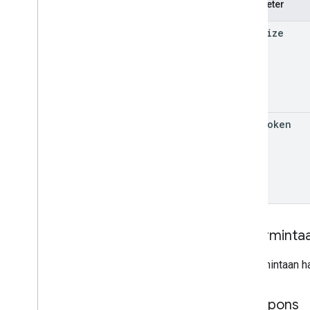
Parameter
Data API
page
Size
Ringkasan
Dimensi & Metrik
ID properti
Kuota
Log perubahan
v1beta
page
Token
v1alpha
User Deletion API
Batas dan Kuota
Ringkasan Resource
User Deletion API
Isi perminta
Parameter Kueri Standar
Respons Error
Isi permintaan h
Log perubahan
Isi respons