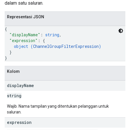
dalam satu saluran.
Representasi JSON
{
"displayName"
: 
string
,
"expression"
: 
{
object (
ChannelGroupFilterExpression
)
}
}
Kolom
display
Name
string
Wajib. Nama tampilan yang ditentukan pelanggan untuk
saluran.
expression