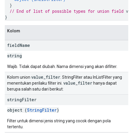
}
// End of list of possible types for union field 
val
}
Kolom
field
Name
string
Wajib. Tidak dapat diubah. Nama dimensi yang akan difilter.
value
_
filter
Kolom union
. StringFilter atau InListFilter yang
value
_
filter
menentukan perilaku filter ini.
hanya dapat
berupa salah satu dari berikut:
string
Filter
object (
StringFilter
)
Filter untuk dimensi jenis string yang cocok dengan pola
tertentu.