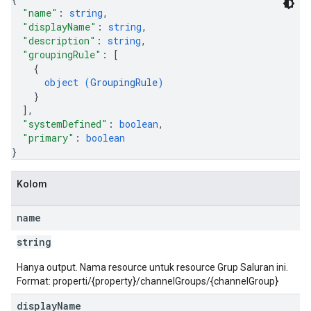
"name"
: 
string
,
"displayName"
: 
string
,
"description"
: 
string
,
"groupingRule"
: 
[
{
object (
GroupingRule
)
}
]
,
"systemDefined"
: 
boolean
,
"primary"
: 
boolean
}
Kolom
name
string
Hanya output. Nama resource untuk resource Grup Saluran ini.
Format: properti/{property}/channelGroups/{channelGroup}
display
Name