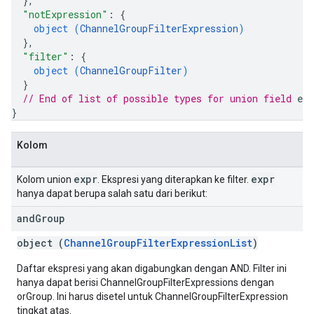
}
,
"notExpression"
: 
{
object (
ChannelGroupFilterExpression
)
}
,
"filter"
: 
{
object (
ChannelGroupFilter
)
}
// End of list of possible types for union field 
exp
}
Kolom
expr
expr
Kolom union
. Ekspresi yang diterapkan ke filter.
hanya dapat berupa salah satu dari berikut:
and
Group
object (
ChannelGroupFilterExpressionList
)
Daftar ekspresi yang akan digabungkan dengan AND. Filter ini
hanya dapat berisi ChannelGroupFilterExpressions dengan
orGroup. Ini harus disetel untuk ChannelGroupFilterExpression
tingkat atas.