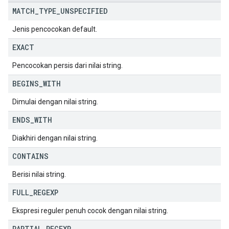
MATCH
_
TYPE
_
UNSPECIFIED
Jenis pencocokan default.
EXACT
Pencocokan persis dari nilai string.
BEGINS
_
WITH
Dimulai dengan nilai string.
ENDS
_
WITH
Diakhiri dengan nilai string.
CONTAINS
Berisi nilai string.
FULL
_
REGEXP
Ekspresi reguler penuh cocok dengan nilai string.
PARTIAL
_
REGEXP