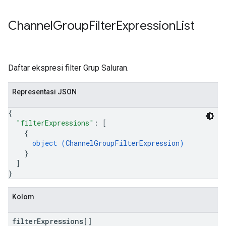
Channel
Group
Filter
Expression
List
Daftar ekspresi filter Grup Saluran.
Representasi JSON
{
"filterExpressions"
: 
[
{
object (
ChannelGroupFilterExpression
)
}
]
}
Kolom
filter
Expressions[]