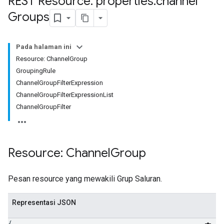
REST Resource: properties
.
channel
Groups
Pada halaman ini
Resource: ChannelGroup
GroupingRule
ChannelGroupFilterExpression
ChannelGroupFilterExpressionList
ChannelGroupFilter
Resource: Channel
Group
tocolSecrets
nversionValueSchema
Pesan resource yang mewakili Grup Saluran.
kProposals
ks
Representasi JSON
{