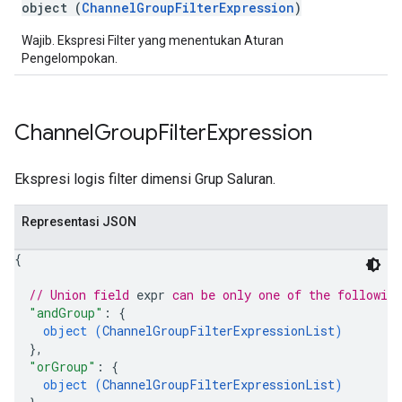
object (
ChannelGroupFilterExpression
)
Wajib. Ekspresi Filter yang menentukan Aturan
Pengelompokan.
Channel
Group
Filter
Expression
Ekspresi logis filter dimensi Grup Saluran.
Representasi JSON
{
// Union field 
expr
 can be only one of the followin
"andGroup"
: 
{
object (
ChannelGroupFilterExpressionList
)
}
,
"orGroup"
: 
{
object (
ChannelGroupFilterExpressionList
)