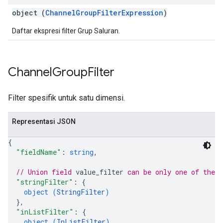
object (
ChannelGroupFilterExpression
)
Daftar ekspresi filter Grup Saluran.
Channel
Group
Filter
Filter spesifik untuk satu dimensi.
Representasi JSON
{
"fieldName"
: 
string
,
// Union field 
value_filter
 can be only one of the 
"stringFilter"
: 
{
object (
StringFilter
)
}
,
"inListFilter"
: 
{
object (
InListFilter
)