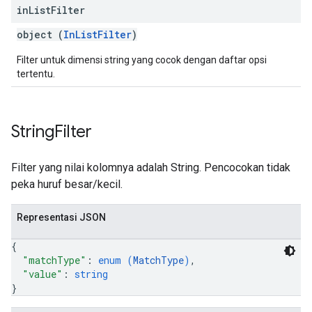
in
List
Filter
object (
InListFilter
)
Filter untuk dimensi string yang cocok dengan daftar opsi
tertentu.
String
Filter
Filter yang nilai kolomnya adalah String. Pencocokan tidak
peka huruf besar/kecil.
Representasi JSON
{
"matchType"
: 
enum (
MatchType
)
,
"value"
: 
string
}