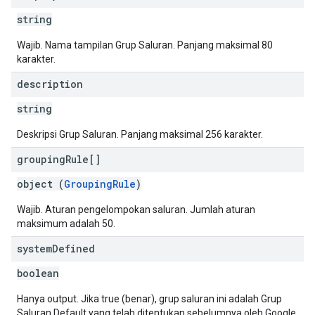
string
Wajib. Nama tampilan Grup Saluran. Panjang maksimal 80
karakter.
description
string
Deskripsi Grup Saluran. Panjang maksimal 256 karakter.
grouping
Rule[]
object (
GroupingRule
)
Wajib. Aturan pengelompokan saluran. Jumlah aturan
maksimum adalah 50.
system
Defined
boolean
Hanya output. Jika true (benar), grup saluran ini adalah Grup
Saluran Default yang telah ditentukan sebelumnya oleh Google