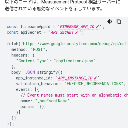
以下のコードは、Measurement Protocol 検証サーバーに
送信されている無効なイベントを示しています。
const
firebaseAppId
=
"
FIREBASE_APP_ID
"
;
const
apiSecret
=
"
API_SECRET
"
;
fetch
(
`https://www.google-analytics.com/debug/mp/col
method
:
"POST"
,
headers
:
{
"Content-Type"
:
"application/json"
},
body
:
JSON
.
stringify
({
app_instance_id
:
"
APP_INSTANCE_ID
"
,
validation_behavior
:
"ENFORCE_RECOMMENDATIONS"
,
events
:
[{
// Event names must start with an alphabetic c
name
:
"_badEventName"
,
params
:
{},
}]
})
});