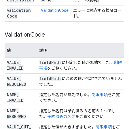
string
エラーの説明。
validation
ValidationCode
エラーに対応する検証コー
Code
ド。
Validation
Code
値
説明
VALUE
_
field
Path
に指定した値が無効でした。
制限
INVALID
事項
をご覧ください。
VALUE
_
field
Path
に必須の値が指定されていません
REQUIRED
でした。
NAME
_
指定した名前が無効でした。
制限事項
をご覧
INVALID
ください。
NAME
_
指定した名前は予約済みの名前の 1 つでし
RESERVED
た。
予約済みの名前
をご覧ください。
VALUE
_
OUT
_
指定した値が大きすぎました。
制限事項
をご