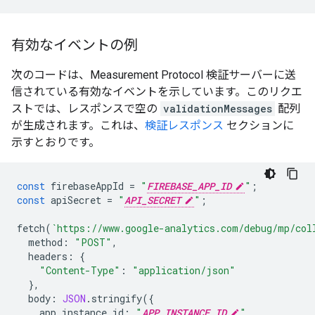
有効なイベントの例
次のコードは、Measurement Protocol 検証サーバーに送
信されている有効なイベントを示しています。このリクエ
ストでは、レスポンスで空の
validationMessages
配列
が生成されます。これは、
検証レスポンス
セクションに
示すとおりです。
const
firebaseAppId
=
"
FIREBASE_APP_ID
"
;
const
apiSecret
=
"
API_SECRET
"
;
fetch
(
`https://www.google-analytics.com/debug/mp/col
method
:
"POST"
,
headers
:
{
"Content-Type"
:
"application/json"
},
body
:
JSON
.
stringify
({
app_instance_id
:
"
APP_INSTANCE_ID
"
,