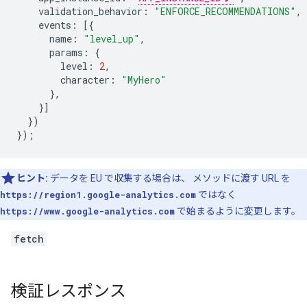
validation_behavior
:
"ENFORCE_RECOMMENDATIONS"
,
events
:
[{
name
:
"level_up"
,
params
:
{
level
:
2
,
character
:
"MyHero"
},
}]
})
});
ヒント:
データを EU で収集する場合は、 メソッドに渡す URL を
https://region1.google-analytics.com
ではなく
https://www.google-analytics.com
で始まるように変更します。
fetch
検証レスポンス