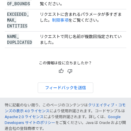
OF
_
BOUNDS
覧ください。
EXCEEDED
_
リクエストに含まれるパラメータが多すぎま
MAX
_
した。
制限事項
をご覧ください。
ENTITIES
NAME
_
リクエストで同じ名前が複数回指定されてい
DUPLICATED
ました。
この情報は役に立ちましたか？
フィードバックを送信
特に記載のない限り、このページのコンテンツは
クリエイティブ・コモ
ンズの表示 4.0 ライセンス
により使用許諾されます。コードサンプルは
Apache 2.0 ライセンス
により使用許諾されます。詳しくは、
Google
Developers サイトのポリシー
をご覧ください。Java は Oracle および関
連会社の登録商標です。