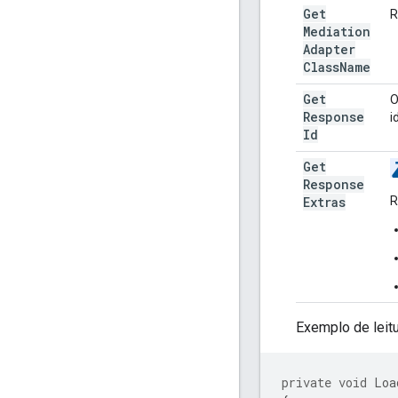
Get
R
Mediation
Adapter
Class
Name
Get
O
Response
i
Id
Get
Response
Extras
R
Exemplo de leit
private
void
Loa