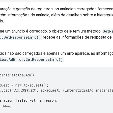
puração e geração de registros, os anúncios carregados fornec
tém informações do anúncio, além de detalhes sobre a hierarqu
io.
e um anúncio é carregado, o objeto dele tem um método
GetR
d.GetResponseInfo()
recebe as informações de resposta de u
ios não são carregados e apenas um erro aparece, as informaç
LoadAdError.GetResponseInfo()
.
dInterstitialAd
()
quest
=
new
AdRequest
();
.
Load
(
"
AD_UNIT_ID
"
,
adRequest
,
(
InterstitialAd
insterst
eration failed with a reason.
null
)