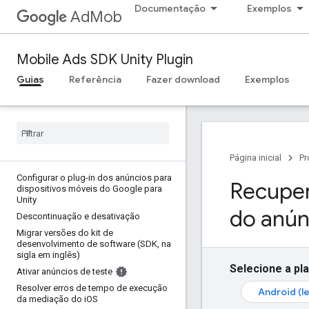
Documentação
Exemplos
AdMob
Mobile Ads SDK Unity Plugin
Guias
Referência
Fazer download
Exemplos
Página inicial
Pr
Configurar o plug-in dos anúncios para
Recuper
dispositivos móveis do Google para
Unity
do anún
Descontinuação e desativação
Migrar versões do kit de
desenvolvimento de software (SDK
,
na
sigla em inglês)
Selecione a pl
Ativar anúncios de teste
Resolver erros de tempo de execução
Android (l
da mediação do i
OS