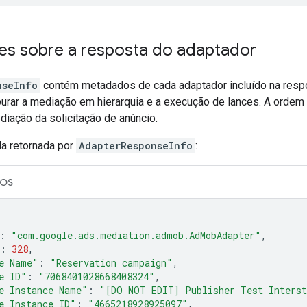
es sobre a resposta do adaptador
nseInfo
contém metadados de cada adaptador incluído na resp
rar a mediação em hierarquia e a execução de lances. A ordem d
diação da solicitação de anúncio.
a retornada por
AdapterResponseInfo
:
iOS
:
"com.google.ads.mediation.admob.AdMobAdapter"
,
:
328
,
e Name"
:
"Reservation campaign"
,
e ID"
:
"7068401028668408324"
,
e Instance Name"
:
"[DO NOT EDIT] Publisher Test Interst
e Instance ID"
:
"4665218928925097"
,