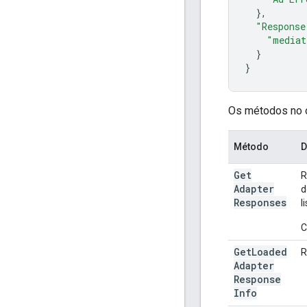
},
"Response
"mediat
}
}
Os métodos no 
Método
D
Get
R
Adapter
d
Responses
l
C
Get
Loaded
R
Adapter
Response
Info