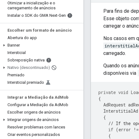
Otimizar a inicialização e o
carregamento de anúncios
Para fins de de
Instalar o SDK do GMA Next-Gen
Esse objeto con
carregar o anúnc
Escolher um formato de anúncio
Nos casos em qu
Abertura do app
interstitialA
Banner
carregado.
Intersticial
Sobreposição nativa
Quando os anúnc
Nativo (descontinuado)
disponíveis via
Premiado
Intersticial premiado
private
void
Loa
Integrar a Mediação da Ad
Mob
{
AdRequest
adRe
Configurar a Mediação da Ad
Mob
InterstitialAd
Escolher origens de anúncios
{
Integrar origens de anúncios
// If the op
Resolver problemas com lances
if
(
error
!=
Criar eventos personalizados
{