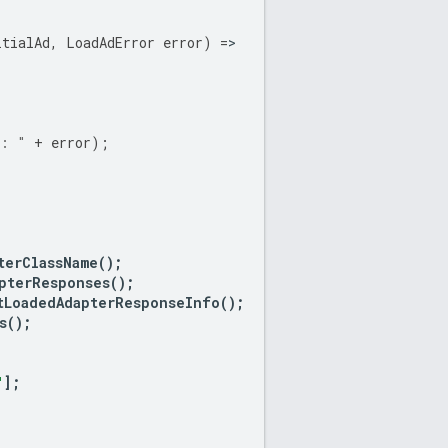
itialAd
,
LoadAdError
error
)
=
 : "
+
error
);
terClassName
();
pterResponses
();
tLoadedAdapterResponseInfo
();
s
();
"
];