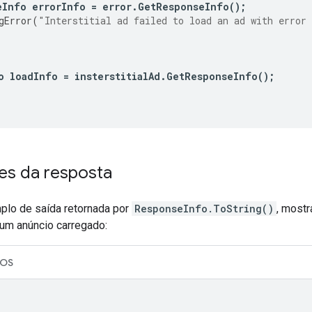
eInfo
errorInfo
=
error
.
GetResponseInfo
();
gError
(
"Interstitial ad failed to load an ad with error
o
loadInfo
=
insterstitialAd
.
GetResponseInfo
();
es da resposta
plo de saída retornada por
ResponseInfo.ToString()
, most
 um anúncio carregado:
iOS