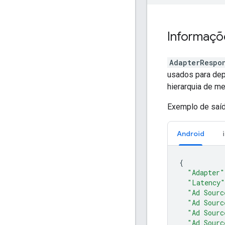
Informaçõ
AdapterRespo
usados para depu
hierarquia de me
Exemplo de saíd
Android
{
"Adapter"
"Latency"
"Ad Sourc
"Ad Sourc
"Ad Sourc
"Ad Sourc