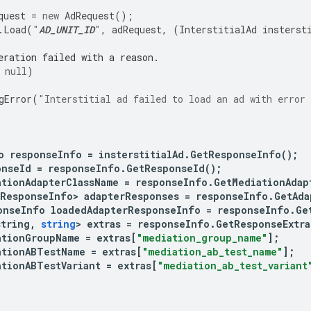
quest
=
new
AdRequest
();
.
Load
(
"
AD_UNIT_ID
"
,
adRequest
,
(
InterstitialAd
insterst
eration failed with a reason.
null
)
gError
(
"Interstitial ad failed to load an ad with error
o
responseInfo
=
insterstitialAd
.
GetResponseInfo
();
onseId
=
responseInfo
.
GetResponseId
();
ationAdapterClassName
=
responseInfo
.
GetMediationAdap
rResponseInfo>
adapterResponses
=
responseInfo
.
GetAda
onseInfo
loadedAdapterResponseInfo
=
responseInfo
.
Ge
string
,
string
>
extras
=
responseInfo
.
GetResponseExtra
ationGroupName
=
extras
[
"mediation_group_name"
];
ationABTestName
=
extras
[
"mediation_ab_test_name"
];
ationABTestVariant
=
extras
[
"mediation_ab_test_variant