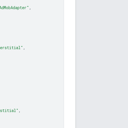
AdMobAdapter"
,
erstitial"
,
stitial"
,