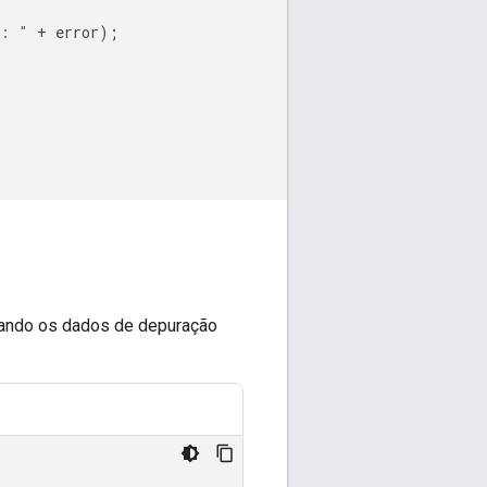
 : "
+
error
);
rando os dados de depuração