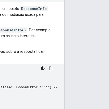
em um objeto
ResponseInfo
.
ia de mediação usada para
esponseInfo()
. Por exemplo,
m anúncio intersticial
ões sobre a resposta ficam
itialAd
,
LoadAdError
error
)
=