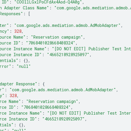
 ID"
:
"COOllLGxlPoCFdAx4Aod-Q4A0g"
,
n Adapter Class Name"
:
"com.google.ads.mediation.admob.
Responses"
:
[
ter"
:
"com.google.ads.mediation.admob.AdMobAdapter"
,
ncy"
:
328
,
ource Name"
:
"Reservation campaign"
,
ource ID"
:
"7068401028668408324"
,
ource Instance Name"
:
"[DO NOT EDIT] Publisher Test Int
ource Instance ID"
:
"4665218928925097"
,
entials"
:
{},
rror"
:
"null"
dapter Response"
:
{
r"
:
"com.google.ads.mediation.admob.AdMobAdapter"
,
y"
:
328
,
rce Name"
:
"Reservation campaign"
,
rce ID"
:
"7068401028668408324"
,
rce Instance Name"
:
"[DO NOT EDIT] Publisher Test Inter
rce Instance ID"
:
"4665218928925097"
,
tials"
:
{},
or"
:
"null"