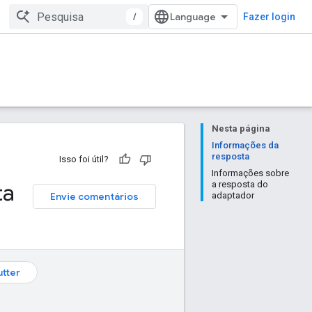
/
Fazer login
Nesta página
Informações da
resposta
Isso foi útil?
Informações sobre
ta
a resposta do
Envie comentários
adaptador
utter