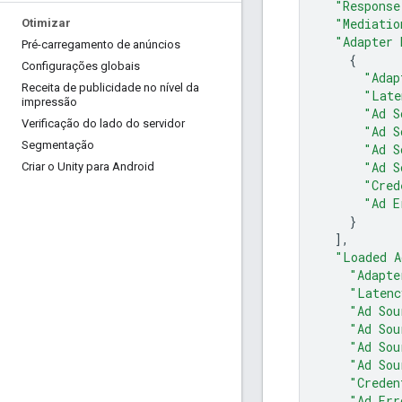
"Response
"Mediatio
Otimizar
"Adapter 
Pré-carregamento de anúncios
{
Configurações globais
"Adap
Receita de publicidade no nível da
"Late
impressão
"Ad S
Verificação do lado do servidor
"Ad S
Segmentação
"Ad S
"Ad S
Criar o Unity para Android
"Cred
"Ad E
}
],
"Loaded A
"Adapte
"Latenc
"Ad Sou
"Ad Sou
"Ad Sou
"Ad Sou
"Creden
"Ad Err