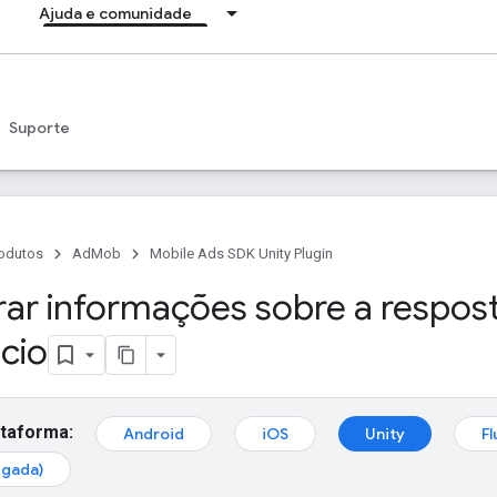
Ajuda e comunidade
Suporte
odutos
AdMob
Mobile Ads SDK Unity Plugin
ar informações sobre a respos
cio
ataforma:
Android
iOS
Unity
Fl
egada)