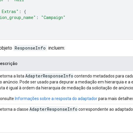
 Extras"
:
{
ion_group_name"
:
"Campaign"
objeto
ResponseInfo
incluem:
escrição
Adapter
Response
Info
etorna a lista
contendo metadados para cada 
o anúncio. Pode ser usado para depurar a mediação em hierarquia e a 
ista é igual à ordem da hierarquia de mediação da solicitação de anúncio
onsulte
Informações sobre a resposta do adaptador
para mais detalhe
Adapter
Response
Info
etorna a classe
correspondente ao adaptador