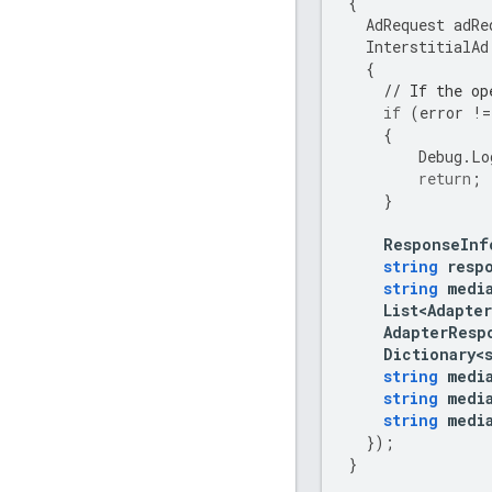
{
AdRequest
adRe
InterstitialAd
{
// If the op
if
(
error
!=
{
Debug
.
Lo
return
;
}
ResponseInf
string
resp
string
medi
List<Adapte
AdapterResp
Dictionary<
string
medi
string
medi
string
medi
});
}