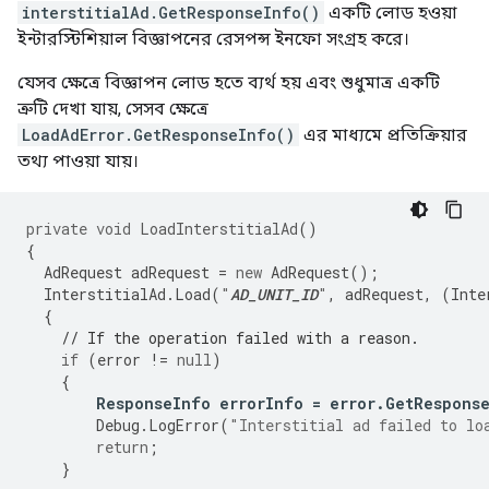
interstitialAd.GetResponseInfo()
একটি লোড হওয়া
ইন্টারস্টিশিয়াল বিজ্ঞাপনের রেসপন্স ইনফো সংগ্রহ করে।
যেসব ক্ষেত্রে বিজ্ঞাপন লোড হতে ব্যর্থ হয় এবং শুধুমাত্র একটি
ত্রুটি দেখা যায়, সেসব ক্ষেত্রে
LoadAdError.GetResponseInfo()
এর মাধ্যমে প্রতিক্রিয়ার
তথ্য পাওয়া যায়।
private
void
LoadInterstitialAd
()
{
AdRequest
adRequest
=
new
AdRequest
();
InterstitialAd
.
Load
(
"
AD_UNIT_ID
"
,
adRequest
,
(
Inte
{
// If the operation failed with a reason.
if
(
error
!=
null
)
{
ResponseInfo
errorInfo
=
error
.
GetRespons
Debug
.
LogError
(
"Interstitial ad failed to lo
return
;
}