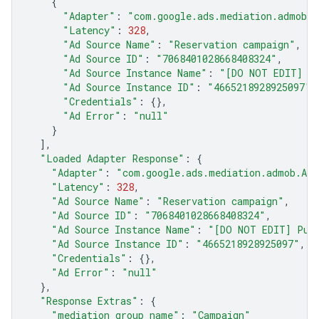
{
"Adapter"
:
"com.google.ads.mediation.admob.A
"Latency"
:
328
,
"Ad Source Name"
:
"Reservation campaign"
,
"Ad Source ID"
:
"7068401028668408324"
,
"Ad Source Instance Name"
:
"[DO NOT EDIT] Pu
"Ad Source Instance ID"
:
"4665218928925097"
,
"Credentials"
:
{},
"Ad Error"
:
"null"
}
],
"Loaded Adapter Response"
:
{
"Adapter"
:
"com.google.ads.mediation.admob.AdM
"Latency"
:
328
,
"Ad Source Name"
:
"Reservation campaign"
,
"Ad Source ID"
:
"7068401028668408324"
,
"Ad Source Instance Name"
:
"[DO NOT EDIT] Publ
"Ad Source Instance ID"
:
"4665218928925097"
,
"Credentials"
:
{},
"Ad Error"
:
"null"
},
"Response Extras"
:
{
"mediation_group_name"
:
"Campaign"