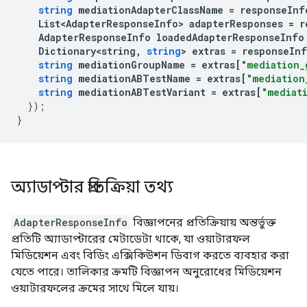
string
mediationAdapterClassName
=
responseInf
List<AdapterResponseInfo>
adapterResponses
=
r
AdapterResponseInfo
loadedAdapterResponseInfo
Dictionary<string
,
string
>
extras
=
responseIn
string
mediationGroupName
=
extras
[
"mediation_
string
mediationABTestName
=
extras
[
"mediation
string
mediationABTestVariant
=
extras
[
"mediat
});
}
অ্যাডাপ্টার প্রতিক্রিয়া তথ্য
AdapterResponseInfo
বিজ্ঞাপনের প্রতিক্রিয়ায় অন্তর্ভুক্ত
প্রতিটি অ্যাডাপ্টারের মেটাডেটা থাকে, যা ওয়াটারফল
মিডিয়েশন এবং বিডিং এক্সিকিউশন ডিবাগ করতে ব্যবহার করা
যেতে পারে। তালিকার ক্রমটি বিজ্ঞাপন অনুরোধের মিডিয়েশন
ওয়াটারফলের ক্রমের সাথে মিলে যায়।