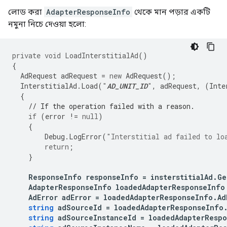
লোড করা
AdapterResponseInfo
থেকে মান পড়ার একটি
নমুনা নিচে দেওয়া হলো:
private
void
LoadInterstitialAd
()
{
AdRequest
adRequest
=
new
AdRequest
();
InterstitialAd
.
Load
(
"
AD_UNIT_ID
"
,
adRequest
,
(
Inte
{
// If the operation failed with a reason.
if
(
error
!=
null
)
{
Debug
.
LogError
(
"Interstitial ad failed to lo
return
;
}
ResponseInfo
responseInfo
=
insterstitialAd
.
Ge
AdapterResponseInfo
loadedAdapterResponseInfo
AdError
adError
=
loadedAdapterResponseInfo
.
Ad
string
adSourceId
=
loadedAdapterResponseInfo
string
adSourceInstanceId
=
loadedAdapterResp