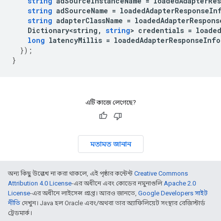
string
adSourceInstanceName
=
loadedAdapterRe
string
adSourceName
=
loadedAdapterResponseIn
string
adapterClassName
=
loadedAdapterRespons
Dictionary<string
,
string
>
credentials
=
loade
long
latencyMillis
=
loadedAdapterResponseInfo
});
}
এটি কাজে লেগেছে?
মতামত জানান
অন্য কিছু উল্লেখ না করা থাকলে, এই পৃষ্ঠার কন্টেন্ট
Creative Commons
Attribution 4.0 License
-এর অধীনে এবং কোডের নমুনাগুলি
Apache 2.0
License
-এর অধীনে লাইসেন্স প্রাপ্ত। আরও জানতে,
Google Developers সাইট
নীতি
দেখুন। Java হল Oracle এবং/অথবা তার অ্যাফিলিয়েট সংস্থার রেজিস্টার্ড
ট্রেডমার্ক।