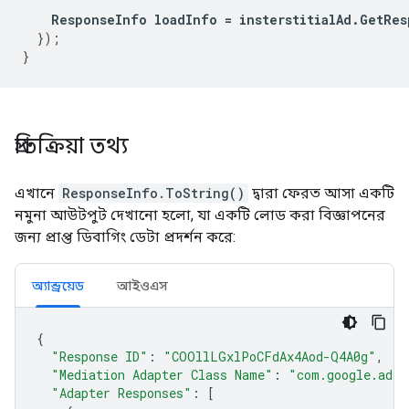
ResponseInfo
loadInfo
=
insterstitialAd
.
GetRes
});
}
প্রতিক্রিয়া তথ্য
এখানে
ResponseInfo.ToString()
দ্বারা ফেরত আসা একটি
নমুনা আউটপুট দেখানো হলো, যা একটি লোড করা বিজ্ঞাপনের
জন্য প্রাপ্ত ডিবাগিং ডেটা প্রদর্শন করে:
অ্যান্ড্রয়েড
আইওএস
{
"Response ID"
:
"COOllLGxlPoCFdAx4Aod-Q4A0g"
,
"Mediation Adapter Class Name"
:
"com.google.ads.
"Adapter Responses"
:
[