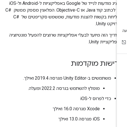
להציג מודעות לנייד של Google באפליקציות ל-Android ול-iOS
בלי לכתוב קוד Java או Objective-C. הפלאגין מספק ממשק C# ‎
לשליחת בקשות להצגת מודעות, שמשמש סקריפטים של C# ‎
רויקט Unity.
דריך הזה מיועד לבעלי אפליקציות שרוצים להפעיל מונטיזציה
פליקציית Unity.
רישות מוקדמות
משתמשים ב-Unity Editor מגרסה 2019.4 ואילך.
מומלץ להשתמש בגרסה 2022.2 ומעלה.
כדי לפרוס ל-iOS
‫Xcode מגרסה 16.0 ואילך
‫iOS מגרסה 13.0 ואילך