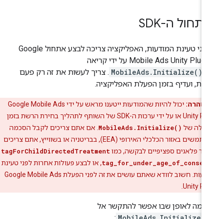
תחול ה-SDK
ני טעינת המודעות, האפליקציה צריכה לבצע אתחול
Google
Mobile Ads Unity Plug
על ידי קריאה
MobileAds.Initialize()
. צריך לעשות את זה רק פעם
ת, ועדיף בזמן הפעלת האפליקציה.
אזהרה:
יכול להיות שהמודעות ייטענו מראש על ידי
Google Mobile Ads
Unity Pl
או על ידי ערכות ה-SDK של השותף לתהליך בחירת הרשת בזמן
עלה של
MobileAds.Initialize()
. אם אתם צריכים לקבל הסכמה
ממשתמשים באזור הכלכלי האירופי (EEA), בבריטניה או בשווייץ, אתם צריכים
יר פלאגים ספציפיים לבקשה, כמו
tagForChildDirectedTreatment
tag_for_under_age_of_consen
, או לבצע פעולות אחרות לפני טעינת
עות. חשוב לוודא שאתם עושים את זה לפני הפעלת
Google Mobile Ads
.
Unity Pl
גמה לאופן שבו אפשר להתקשר אל
:
MobileAds.Initialize(