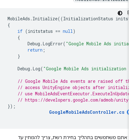
MobileAds
.
Initialize
((
InitializationStatus
initst
{
if
(
initstatus
==
null
)
{
Debug
.
LogError
(
"Google Mobile Ads initial
return
;
}
Debug
.
Log
(
"Google Mobile Ads initialization c
// Google Mobile Ads events are raised off th
// access UnityEngine objects after initializ
// use MobileAdsEventExecutor.ExecuteInUpdate
// https://developers.google.com/admob/unity/
});
GoogleMobileAdsController
.
cs
 אתם משתמשים בתהליך בחירת רשת, צריך להמתין עד