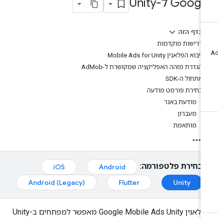
Goog ל-Unity
בדף הזה
דרישות מוקדמות
ייבוא הפלאגין Mobile Ads for Unity
הגדרת מזהה האפליקציה שמקושרת ל-AdMob
אתחול ה-SDK
בחירת פורמט מודעה
מודעת באנר
מעברון
מותאמת
בחירת פלטפורמה:
iOS
Android
Android (Legacy)
Flutter
Unity
הפלאגין Google Mobile Ads Unity מאפשר למפתחים ב-Unity