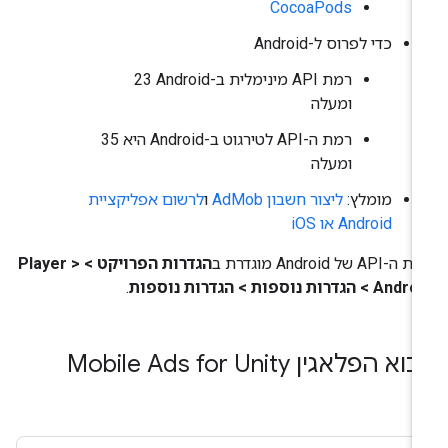
CocoaPods
כדי לפרוס ל-Android
רמת API מינימלית ב-Android‏ 23
ומעלה
רמת ה-API לטירגוט ב-Android היא 35
ומעלה
מומלץ:
ליצור חשבון AdMob
ו
לרשום אפליקציית
Android או iOS
-API של Android מוגדרת ב
הגדרות הפרויקט > Player >
A > הגדרות נוספות > הגדרות נוספות
.
בוא הפלאגין Mobile Ads for Unity