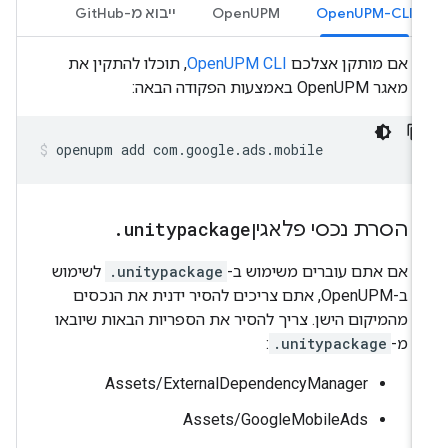
OpenUPM-CLI
OpenUPM
ייבוא מ-GitHub
אם מותקן אצלכם
OpenUPM CLI
, תוכלו להתקין את
מאגר OpenUPM באמצעות הפקודה הבאה:
openupm
add
com.google.ads.mobile
הסרת נכסי פלאגין
unitypackage
.
אם אתם עוברים משימוש ב-
.unitypackage
לשימוש
ב-OpenUPM, אתם צריכים להסיר ידנית את הנכסים
מהמיקום הישן. צריך להסיר את הספריות הבאות שיובאו
מ-
.unitypackage
:
Assets/ExternalDependencyManager
Assets/GoogleMobileAds