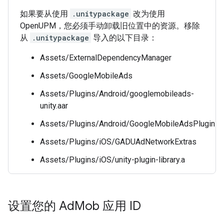
如果要从使用
.unitypackage
改为使用
OpenUPM，您必须手动卸载旧位置中的资源。移除
从
.unitypackage
导入的以下目录：
Assets/ExternalDependencyManager
Assets/GoogleMobileAds
Assets/Plugins/Android/googlemobileads-
unity.aar
Assets/Plugins/Android/GoogleMobileAdsPlugin
Assets/Plugins/iOS/GADUAdNetworkExtras
Assets/Plugins/iOS/unity-plugin-library.a
设置您的 Ad
Mob 应用 ID