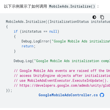
以下示例展示了如何调用
MobileAds.Initialize()
：
MobileAds
.
Initialize
((
InitializationStatus
initstatu
{
if
(
initstatus
==
null
)
{
Debug
.
LogError
(
"Google Mobile Ads initializa
return
;
}
Debug
.
Log
(
"Google Mobile Ads initialization comp
// Google Mobile Ads events are raised off the U
// access UnityEngine objects after initializati
// use MobileAdsEventExecutor.ExecuteInUpdate().
// https://developers.google.com/admob/unity/glo
});
GoogleMobileAdsController
.
cs