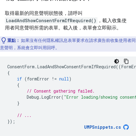
取得最新的同意聲明狀態後，請呼叫
LoadAndShowConsentFormIfRequired()
，載入收集使
用者同意聲明所需的表單。載入後，表單會立即顯示。
重點：
如果沒有任何隱私權訊息表單要求在請求廣告前收集使用者同
意聲明，系統會立即叫用回呼。
ConsentForm
.
LoadAndShowConsentFormIfRequired
((
FormE
{
if
(
formError
!=
null
)
{
// Consent gathering failed.
Debug
.
LogError
(
"Error loading/showing consen
}
// ...
});
UMPSnippets
.
cs