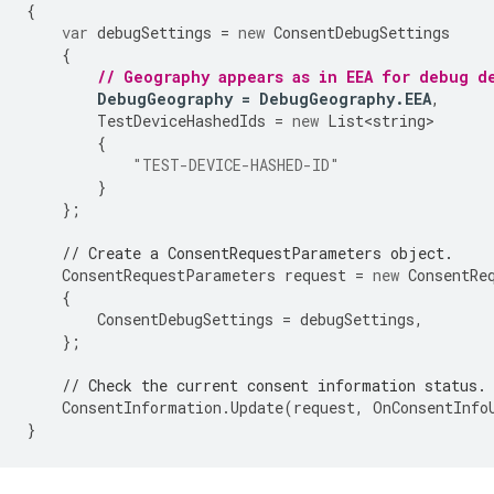
{
var
debugSettings
=
new
ConsentDebugSettings
{
// Geography appears as in EEA for debug d
DebugGeography
=
DebugGeography
.
EEA
,
TestDeviceHashedIds
=
new
List<string>
{
"TEST-DEVICE-HASHED-ID"
}
};
// Create a ConsentRequestParameters object.
ConsentRequestParameters
request
=
new
ConsentRe
{
ConsentDebugSettings
=
debugSettings
,
};
// Check the current consent information status.
ConsentInformation
.
Update
(
request
,
OnConsentInfo
}