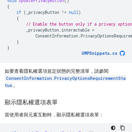
void
UpdatePrivacyButton
()
{
if
(
_privacyButton
!=
null
)
{
// Enable the button only if a privacy option
_privacyButton
.
interactable
=
ConsentInformation
.
PrivacyOptionsRequire
}
}
UMPSnippets
.
cs
如要查看隱私權選項規定狀態的完整清單，請參閱
ConsentInformation.PrivacyOptionsRequirementSta
tus
。
顯示隱私權選項表單
當使用者與元素互動時，顯示隱私權選項表單：