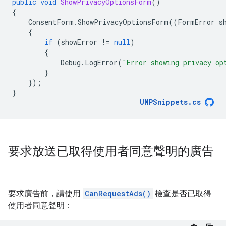
public
void
ShowPrivacyOptionsForm
()
{
ConsentForm
.
ShowPrivacyOptionsForm
((
FormError
s
{
if
(
showError
!=
null
)
{
Debug
.
LogError
(
"Error showing privacy op
}
});
}
UMPSnippets
.
cs
要求放送已取得使用者同意聲明的廣告
要求廣告前，請使用
CanRequestAds()
檢查是否已取得
使用者同意聲明：