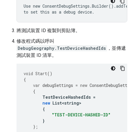
Use new ConsentDebugSettings.Builder().addTest
將測試裝置 ID 複製到剪貼簿。
修改程式碼以呼叫
DebugGeography.TestDeviceHashedIds
，並傳遞
測試裝置 ID 清單。
void
Start
()
{
var
debugSettings
=
new
ConsentDebugSettin
{
TestDeviceHashedIds
=
new
List<string>
{
"TEST-DEVICE-HASHED-ID"
}
};