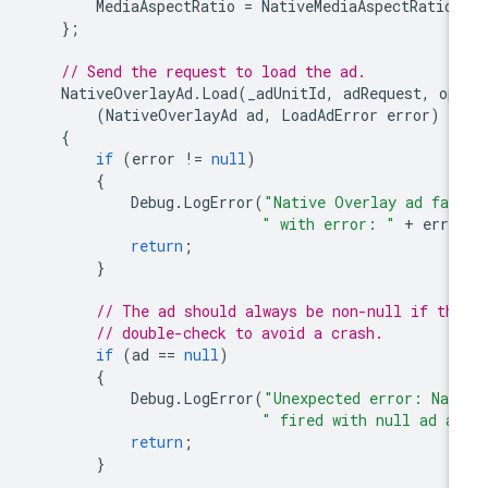
MediaAspectRatio
=
NativeMediaAspectRatio
.
};
// Send the request to load the ad.
NativeOverlayAd
.
Load
(
_adUnitId
,
adRequest
,
op
(
NativeOverlayAd
ad
,
LoadAdError
error
)
=
{
if
(
error
!=
null
)
{
Debug
.
LogError
(
"Native Overlay ad fai
" with error: "
+
erro
return
;
}
// The ad should always be non-null if th
// double-check to avoid a crash.
if
(
ad
==
null
)
{
Debug
.
LogError
(
"Unexpected error: Nat
" fired with null ad a
return
;
}