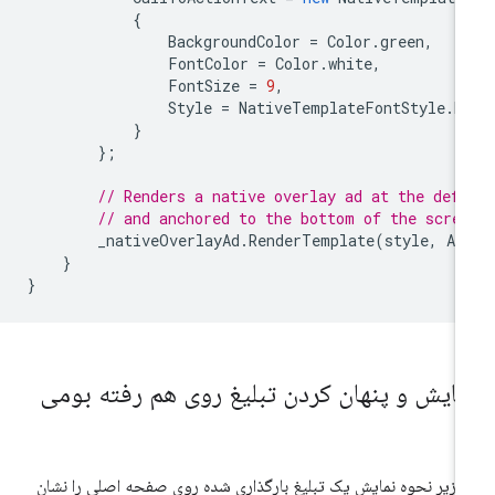
{
BackgroundColor
=
Color
.
green
,
FontColor
=
Color
.
white
,
FontSize
=
9
,
Style
=
NativeTemplateFontStyle
.
B
}
};
// Renders a native overlay ad at the defa
// and anchored to the bottom of the scre
_nativeOverlayAd
.
RenderTemplate
(
style
,
Ad
}
}
مایش و پنهان کردن تبلیغ روی هم رفته بومی
 زیر نحوه نمایش یک تبلیغ بارگذاری شده روی صفحه اصلی را نشان