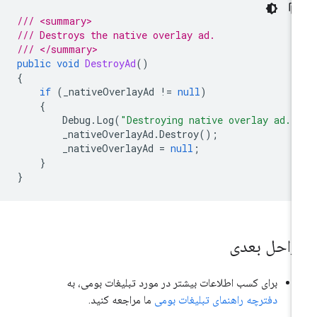
/// <summary>
/// Destroys the native overlay ad.
/// </summary>
public
void
DestroyAd
()
{
if
(
_nativeOverlayAd
!=
null
)
{
Debug
.
Log
(
"Destroying native overlay ad."
_nativeOverlayAd
.
Destroy
();
_nativeOverlayAd
=
null
;
}
}
راحل بعدی
برای کسب اطلاعات بیشتر در مورد تبلیغات بومی، به
دفترچه راهنمای تبلیغات بومی
ما مراجعه کنید.