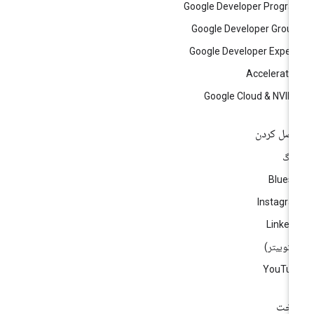
Google Developer Progr
Google Developer Grou
Google Developer Exper
Accelerato
Google Cloud & NVID
صل کردن
لاگ
Blues
Instagr
Linked
)
YouTub
اخت