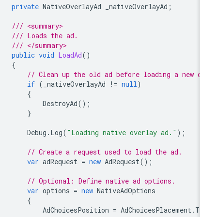
private
NativeOverlayAd
_nativeOverlayAd
;
/// <summary>
/// Loads the ad.
/// </summary>
public
void
LoadAd
()
{
// Clean up the old ad before loading a new on
if
(
_nativeOverlayAd
!=
null
)
{
DestroyAd
();
}
Debug
.
Log
(
"Loading native overlay ad."
);
// Create a request used to load the ad.
var
adRequest
=
new
AdRequest
();
// Optional: Define native ad options.
var
options
=
new
NativeAdOptions
{
AdChoicesPosition
=
AdChoicesPlacement
.
To