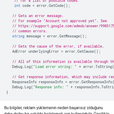
// for a list of possible codes.
int
code
=
error
.
GetCode
();
// Gets an error message.
// For example "Account not approved yet". See
// https://support.google.com/admob/answer/990517
// common errors.
string
message
=
error
.
GetMessage
();
// Gets the cause of the error, if available.
AdError
underlyingError
=
error
.
GetCause
();
// All of this information is available through t
Debug
.
Log
(
"Load error string: "
+
error
.
ToString
// Get response information, which may include re
ResponseInfo
responseInfo
=
error
.
GetResponseInfo
Debug
.
Log
(
"Response info: "
+
responseInfo
.
ToStri
}
Bu bilgiler, reklam yüklemenin neden başarısız olduğunu
daha doğru bir şekilde belirlemek için kullanılabilir. Özellikle