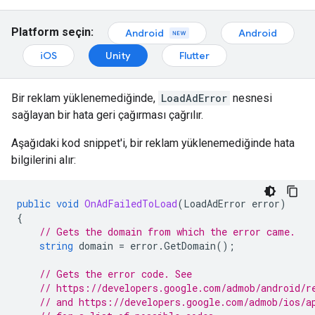
Platform seçin:
Android
Android
iOS
Unity
Flutter
Bir reklam yüklenemediğinde,
LoadAdError
nesnesi
sağlayan bir hata geri çağırması çağrılır.
Aşağıdaki kod snippet'i, bir reklam yüklenemediğinde hata
bilgilerini alır:
public
void
OnAdFailedToLoad
(
LoadAdError
error
)
{
// Gets the domain from which the error came.
string
domain
=
error
.
GetDomain
();
// Gets the error code. See
// https://developers.google.com/admob/android/r
// and https://developers.google.com/admob/ios/a