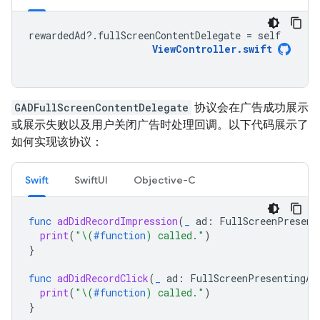
rewardedAd
?.
fullScreenContentDelegate
=
self
ViewController
.
swift
GADFullScreenContentDelegate
协议会在广告成功展示
或展示失败以及用户关闭广告时处理回调。以下代码展示了
如何实现该协议：
Swift
SwiftUI
Objective-C
func
adDidRecordImpression
(
_
ad
:
FullScreenPresent
print
(
"
\(
#function
)
 called."
)
}
func
adDidRecordClick
(
_
ad
:
FullScreenPresentingAd
print
(
"
\(
#function
)
 called."
)
}