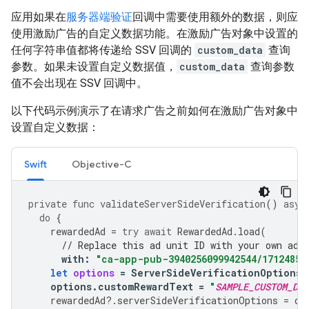
应用如果在
服务器端验证
回调中需要使用额外的数据，则应
使用激励广告的自定义数据功能。在激励广告对象中设置的
任何字符串值都将传递给 SSV 回调的
custom_data
查询
参数。如果未设置自定义数据值，
custom_data
查询参数
值不会出现在 SSV 回调中。
以下代码示例演示了在请求广告之前如何在激励广告对象中
设置自定义数据：
Swift
Objective-C
private
func
validateServerSideVerification
()
asyn
do
{
rewardedAd
=
try
await
RewardedAd
.
load
(
// Replace this ad unit ID with your own ad 
with
:
"ca-app-pub-3940256099942544/17124853
let
options
=
ServerSideVerificationOptions
(
options
.
customRewardText
=
"
SAMPLE_CUSTOM_DAT
rewardedAd
?.
serverSideVerificationOptions
=
op