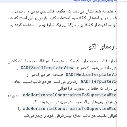
ن راهنما به شما نشان می‌دهد که چگونه قالب‌های بومی را دانلود،
اضافه و در برنامه‌های iOS خود استفاده کنید. فرض بر این است که شما
با موفقیت از SDK برای بارگذاری یک تبلیغ بومی استفاده کرده‌اید.
ندازه‌های الگو
 اندازه قالب وجود دارد: کوچک و متوسط. هر قالب توسط یک کلاس
ایش داده می‌شود. کلاس‌ها
GADTSmallTemplateView
و
GADTMediumTemplateVie
هستند. هر دو کلاس از
GADTTemplateVie
ارث‌بری می‌کنند. هر دو قالب نسبت ابعاد
بتی دارند که فقط در صورت فراخوانی
addHorizontalConstraintsToSuperviewWidt
، برای پر
دن عرض ویوهای والد خود مقیاس‌بندی می‌شوند. اگر
addHorizontalConstraintsToSuperviewWidt
را
اخوانی نکنید، هر قالب اندازه پیش‌فرض خود را رندر می‌کند.