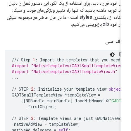
یل خود قرار دادید، برای استفاده از یک الگو، این دستورالعمل را دنبال
ید. توجه داشته باشید که تنها راه تغییر ویژگی‌های فونت و سبک،
استفاده از دیکشنری styles است - ما در حال حاضر هر مجموعه سبکی
 خود xib بازنویسی می‌کنیم.
دف-سی
///
Step
1
:
Import
the
templates
that
you
need
.
#import "NativeTemplates/GADTSmallTemplateView
#import "NativeTemplates/GADTTemplateView.h"
...
//
STEP
2
:
Initialize
your
template
view
object
GADTSmallTemplateView
*
templateView
=
[[
NSBundle
mainBundle
]
loadNibNamed
:
@
"GADTS
.
firstObject
;
//
STEP
3
:
Template
views
are
just
GADNativeAdV
_nativeAdView
=
templateView
;
nativeAd
.
delegate
=
self
;