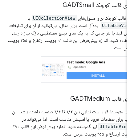
ای قالب کوچک GADTSmall
ن قالب کوچک برای سلول‌های
UICollectionView
یا
UITableVie
ایده‌آل است. برای مثال، می‌توانید از آن برای تبلیغات
ون فید یا هر جایی که به یک نمای تبلیغ مستطیلی نازک نیاز دارید،
استفاده کنید. اندازه پیش‌فرض این قالب ۹۱ پوینت ارتفاع و ۳۵۵ پوینت
رض است.
ی قالب GADTMedium
قالب متوسط ​​قرار است نمایی بین ۱/۲ تا ۳/۴ صفحه داشته باشد. این
لب برای صفحات فرود یا اسپلش مناسب است، اما می‌تواند در
UITableView
نیز گنجانده شود. اندازه پیش‌فرض این قالب ۳۷۰
نت ارتفاع و ۳۵۵ پوینت عرض است.