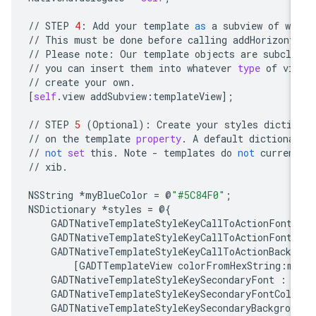
//
STEP
4
:
Add
your
template
as
a
subview
of
wh
//
This
must
be
done
before
calling
addHorizont
//
Please
note
:
Our
template
objects
are
subcla
//
you
can
insert
them
into
whatever
type
of
vi
//
create
your
own
.
[
self
.
view
addSubview
:
templateView
];
//
STEP
5
(
Optional
):
Create
your
styles
dictio
//
on
the
template
property
.
A
default
dictiona
//
not
set
this
.
Note
-
templates
do
not
curren
//
xib
.
NSString
*
myBlueColor
=
@
"#5C84F0"
;
NSDictionary
*
styles
=
@
{
GADTNativeTemplateStyleKeyCallToActionFont
GADTNativeTemplateStyleKeyCallToActionFontC
GADTNativeTemplateStyleKeyCallToActionBackg
[
GADTTemplateView
colorFromHexString
:
my
GADTNativeTemplateStyleKeySecondaryFont
:
[
GADTNativeTemplateStyleKeySecondaryFontColo
GADTNativeTemplateStyleKeySecondaryBackgrou