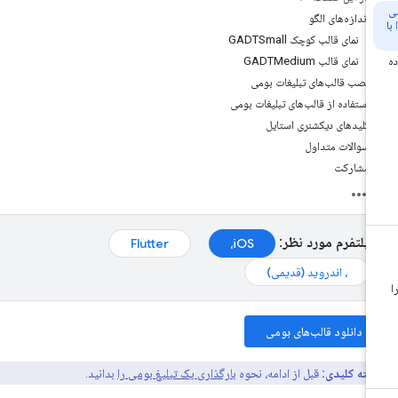
اندازه‌های الگو
نمای قالب کوچک GADTSmall
نمای قالب GADTMedium
نصب قالب‌های تبلیغات بومی
استفاده از قالب‌های تبلیغات بومی
کلیدهای دیکشنری استایل
سوالات متداول
مشارکت
پلتفرم مورد نظر:
Flutter
iOS،
، اندروید (قدیمی)
دانلود قالب‌های بومی
نکته کلیدی:
قبل از ادامه، نحوه
بارگذاری یک تبلیغ بومی را
بدانید.