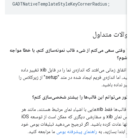
GADTNativeTemplateStyleKeyCornerRadius
;
والات متداول
ا وقتی سعی می‌کنم از شیء قالب نمونه‌سازی کنم، با خطا مواجه
‌شوم؟
این اتفاق زمانی می‌افتد که اندازه‌ی نما را در فایل xib تغییر داده
باشید، اما اندازه‌ی فریم ایجاد شده در متد "setup" از زیرکلاس را
ییر نداده باشید.
ور می‌توانم این قالب‌ها را بیشتر شخصی‌سازی کنم؟
این قالب‌ها فقط xibهایی با اشیاء نمای مرتبط هستند، مانند هر
کلاس نمای xib و سفارشی دیگری که ممکن است از توسعه iOS
 آنها عادت کرده باشید. اگر ترجیح می‌دهید تبلیغات بومی خود
 از ابتدا بسازید، به
راهنمای پیشرفته بومی
ما مراجعه کنید.