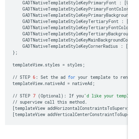
GADTNativeTemplateStyleKeyPrimaryFont
:
[
U
GADTNativeTemplateStyleKeyPrimaryFontColor
GADTNativeTemplateStyleKeyPrimaryBackground
GADTNativeTemplateStyleKeyTertiaryFont
:
[
U
GADTNativeTemplateStyleKeyTertiaryFontColor
GADTNativeTemplateStyleKeyTertiaryBackgroun
GADTNativeTemplateStyleKeyMainBackgroundCol
GADTNativeTemplateStyleKeyCornerRadius
:
[
N
};
templateView
.
styles
=
styles
;
//
STEP
6
:
Set
the
ad
for
your
template
to
rend
templateView
.
nativeAd
=
nativeAd
;
//
STEP
7
(
Optional
):
If
you
'd like your templa
//
superview
call
this
method
.
[
templateView
addHorizontalConstraintsToSupervi
[
templateView
addVerticalCenterConstraintToSupe