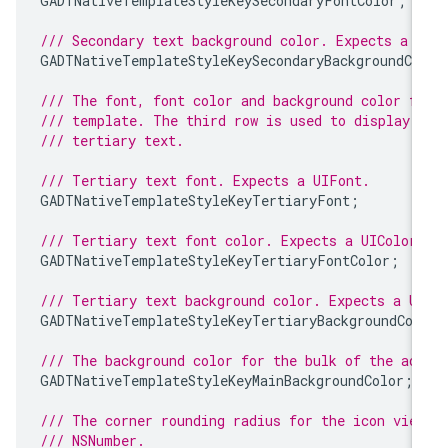
GADTNativeTemplateStyleKeySecondaryFontColor
;
/// Secondary text background color. Expects a U
GADTNativeTemplateStyleKeySecondaryBackgroundCo
/// The font, font color and background color f
/// template. The third row is used to display 
/// tertiary text.
/// Tertiary text font. Expects a UIFont.
GADTNativeTemplateStyleKeyTertiaryFont
;
/// Tertiary text font color. Expects a UIColor
GADTNativeTemplateStyleKeyTertiaryFontColor
;
/// Tertiary text background color. Expects a U
GADTNativeTemplateStyleKeyTertiaryBackgroundCol
/// The background color for the bulk of the ad
GADTNativeTemplateStyleKeyMainBackgroundColor
;
/// The corner rounding radius for the icon vie
/// NSNumber.