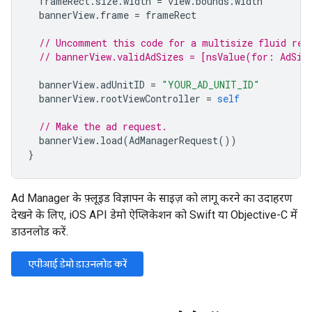
frameRect
.
size
.
width
=
view
.
bounds
.
width
bannerView
.
frame
=
frameRect
// Uncomment this code for a multisize fluid req
// bannerView.validAdSizes = [nsValue(for: AdSiz
bannerView
.
adUnitID
=
"YOUR_AD_UNIT_ID"
bannerView
.
rootViewController
=
self
// Make the ad request.
bannerView
.
load
(
AdManagerRequest
())
}
Ad Manager के फ़्लूइड विज्ञापन के साइज़ को लागू करने का उदाहरण
देखने के लिए, iOS API डेमो ऐप्लिकेशन को Swift या Objective-C में
डाउनलोड करें.
एपीआई डेमो डाउनलोड करें