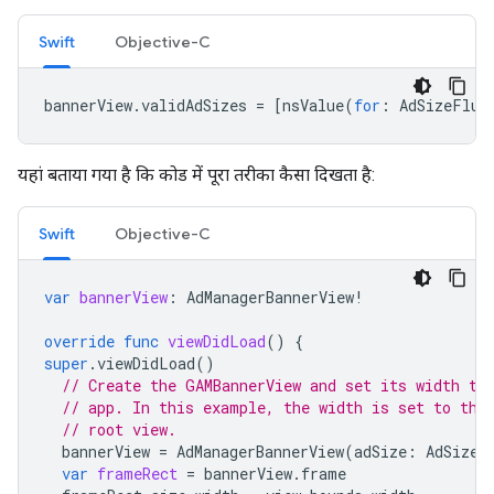
Swift
Objective-C
bannerView
.
validAdSizes
=
[
nsValue
(
for
:
AdSizeFlui
यहां बताया गया है कि कोड में पूरा तरीका कैसा दिखता है:
Swift
Objective-C
var
bannerView
:
AdManagerBannerView
!
override
func
viewDidLoad
()
{
super
.
viewDidLoad
()
// Create the GAMBannerView and set its width to
// app. In this example, the width is set to the
// root view.
bannerView
=
AdManagerBannerView
(
adSize
:
AdSizeF
var
frameRect
=
bannerView
.
frame