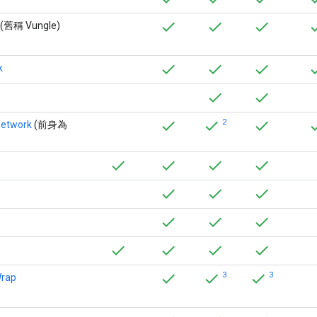
(舊稱 Vungle)
k
2
Network
(前身為
3
3
Wrap