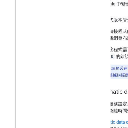
的 Podfil
轉接程式版本管
有版本轉接程式
廣告聯播網發布新
如果轉接程式需
1.2.3.0
的錯
重要事項：
請務必在
Manager 也會根據
Automatic da
為中介服務設定
的成效會隨時間
Automatic data c