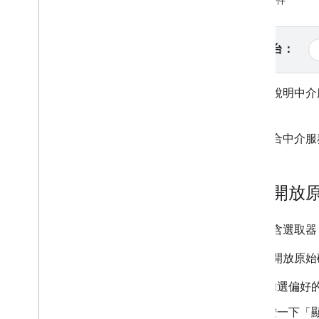
自訂事件
插頁式廣告
原生
獎勵廣告
選取平台：
插頁式獎勵廣告
本指南說明中介
整合中介服務
料。
設定中介服務
選擇廣告來源
如要整合中介服
整合廣告來源
排解出價相關問題
建立自訂事件
整合開放
管理隱私設定
本節包含選取器
策略
廣告放送模式
如要將開放原始
App Store 資料揭露規定
勾選偏好
App Transport Security
精確位置資料政策
按一下「