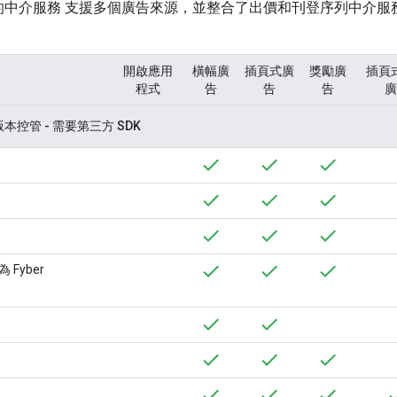
er 中的中介服務 支援多個廣告來源，並整合了出價和刊登序列中
開啟應用
橫幅廣
插頁式廣
獎勵廣
插頁
程式
告
告
告
廣
控管 - 需要第三方 SDK
為 Fyber