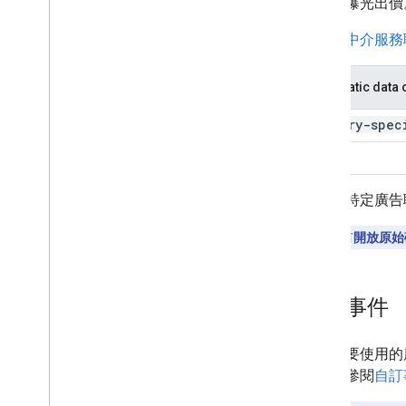
的千次曝光出價
先前的
中介服務
Automatic data 
Country-spec
None
按一下特定廣告
注意：
只有
開放原始
自訂事件
如果您要使用的
件，請參閱
自訂