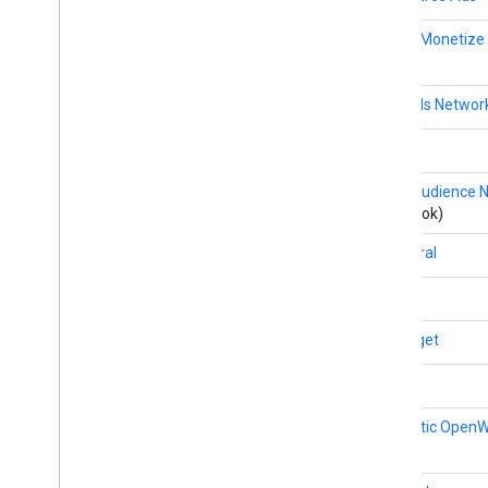
Liftoff Monetize
LINE Ads Networ
maio
Meta Audience 
Facebook)
Mintegral
Moloco
myTarget
Pangle
PubMatic Open