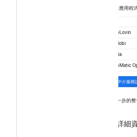
美國州級隱私權法律
在應用程
User Messaging Platform (UMP) SDK
排解廣告問題
管理廣告檢查器
測試廣告素材類型
廣告載入錯誤
回應資訊
將廣告回應 ID 記錄到 Crashlytics
聯播網追蹤
Creative Preview 和廣告放送工具
最佳化
廣告預先載入
如需進一步的整
直接存取 Ad Exchange
廣告中繼資料
結合原生廣告和橫幅廣告
網路詳細
通用設定
曝光層級廣告收益