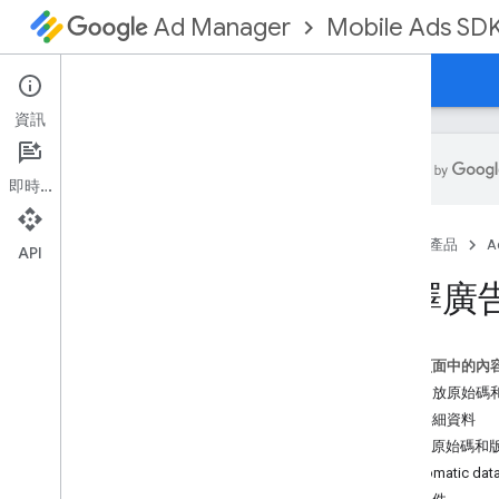
Mobile Ads SD
Ad Manager
指南
參考資料
下載
範例
支援
資訊
即時通訊
設定 Google Mobile Ads SDK
首頁
產品
A
版本資訊
API
淘汰與停用
選擇廣
遷移 SDK 版本
啟用測試廣告
i
Phone X 廣告顯示
這個頁面中的內
使用代理技能
整合開放原始碼
網路詳細資料
選擇廣告格式
開放原始碼和
應用程式開啟頁面廣告
Automatic data
橫幅