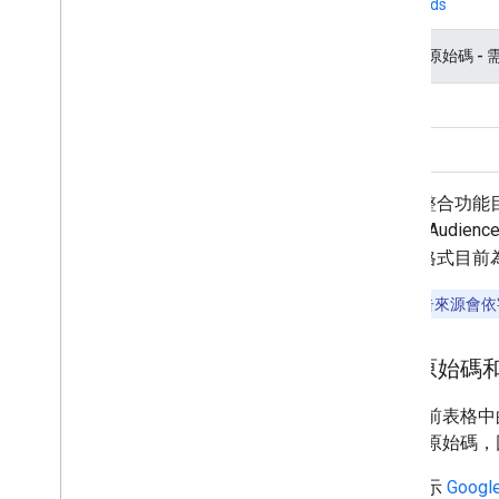
Unity Ads
非開放原始碼 - 
Vpon
Zucks
1
出價整合功能目前
2
Meta Audi
3
這個格式目前為 B
注意：
廣告來源會依
開放原始碼
如果先前表格中
中開放原始碼，
這也表示
Googl