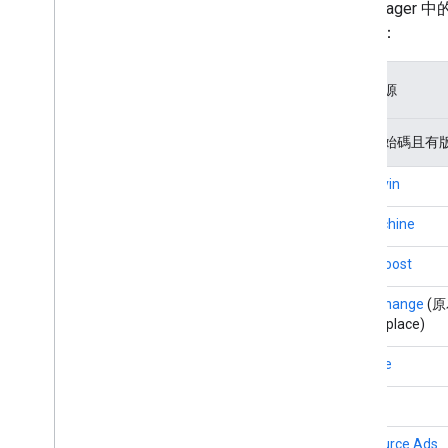
Ad Manag
MRAID
合說明：
指定目標
Open Measurement (OM)
應用程式內瀏覽器
廣告來源
開放原始碼且有版本
AppLovin
BidMachine
Chartboost
DT Exchange
(原
Marketplace)
i-mobile
InMobi
ironSource Ads