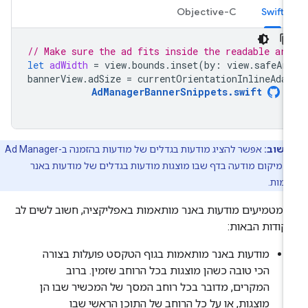
Objective-C
Swift
// Make sure the ad fits inside the readable are
let
adWidth
=
view
.
bounds
.
inset
(
by
:
view
.
safeAr
bannerView
.
adSize
=
currentOrientationInlineAda
AdManagerBannerSnippets
.
swift
חשוב:
אפשר להציג מודעות בגדלים של מודעות בהזמנה ב-Ad Manager
ו מיקום מודעה בדף שבו מוצגות מודעות בגדלים של מודעות באנר
מות.
מטמיעים מודעות באנר מותאמות באפליקציה, חשוב לשים לב
קודות הבאות:
מודעות באנר מותאמות בגוף הטקסט פועלות בצורה
הכי טובה כשהן מוצגות בכל הרוחב שזמין. ברוב
המקרים, מדובר בכל רוחב המסך של המכשיר שבו הן
מוצגות, או על כל הרוחב של התוכן הראשי שבו