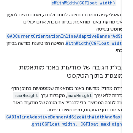
eWithWidth(CGFloat width)
 האפליקציה תומכת בתצוגה לרוחב ולגובה, ואתם רוצים לטעון
אש מודעת באנר מותאמת בכיוון הנוכחי, אתם יכולים
השתמש בשיטה
GADCurrentOrientationInlineAdaptiveBannerAdSiz
WithWidth(CGFloat width
. השיטה הזו טוענת מודעה בכיוון
וכחי.
גבלת הגובה של מודעות באנר מותאמות
מוצגות בתוך הטקסט
רירת מחדל, מודעות באנר מותאמות שמוטמעות בתוכן הדף
וגדרות ללא ערך
maxHeight
, מקבלות ערך
maxHeight
ווה לגובה המכשיר. כדי להגביל את הגובה של מודעות באנר
ותאמות בגוף הטקסט, משתמשים בשיטה
GADInlineAdaptiveBannerAdSizeWithWidthAndMaxHe
.
ght(CGFloat width, CGFloat maxHeight