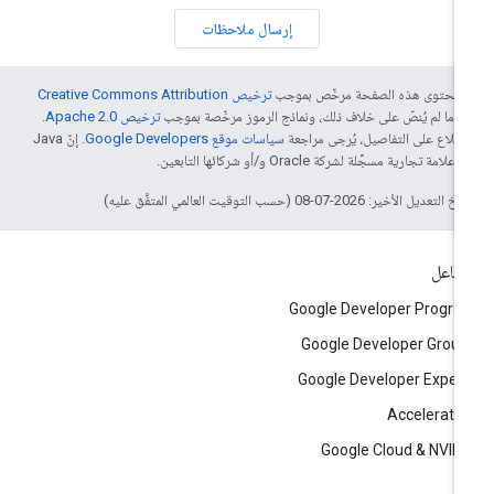
إرسال ملاحظات
ّ محتوى هذه الصفحة مرخّص بموجب
ترخيص Creative Commons Attribution
4‏
ما لم يُنصّ على خلاف ذلك، ونماذج الرموز مرخّصة بموجب
ترخيص Apache 2.0‏
.
اطّلاع على التفاصيل، يُرجى مراجعة
سياسات موقع Google Developers‏
. إنّ Java
لامة تجارية مسجَّلة لشركة Oracle و/أو شركائها التابعين.
التعديل الأخير: 2026-07-08 (حسب التوقيت العالمي المتفَّق عليه)
تفاعل
Google Developer Progr
Google Developer Grou
Google Developer Exper
Accelerato
Google Cloud & NVID