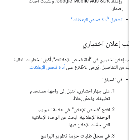
وإعداد
Google Mobile Ads SDK
، وتثبيت أحدث
إصدار.
تشغيل "أداة فحص الإعلانات"
لب إعلان اختباري
لب إعلان اختباري في "أداة فحص الإعلانات"، أكمِل الخطوات التالية.
زيد من التفاصيل، يُرجى الاطّلاع على
أداة فحص الإعلانات
.
في السياق
:
على جهاز اختباري، انتقِل إلى واجهة مستخدم
تطبيقك واحمِّل إعلانًا.
افتح "فاحص الإعلان". في علامة التبويب
الوحدة الإعلانية
، ابحث عن الوحدة الإعلانية
التي حمّلت الإعلان فيها.
في
سجلّ طلبات حزمة تطوير البرامج