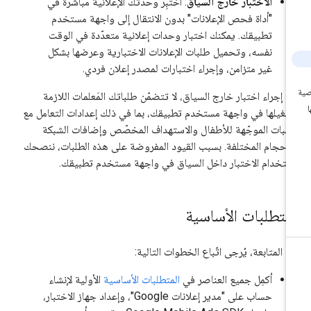
الاختبار خارج السياق
: اختبِر وحدتك الإعلانية مباشرةً في
"أداة فحص الإعلانات" بدون الانتقال إلى واجهة مستخدم
تطبيقك. يمكنك اختبار وحدات إعلانية متعدّدة في الوقت
نفسه، وتحميل طلبات الإعلانات الاختبارية وعرضها بشكل
غير متزامن، وإجراء اختبارات لمصدر إعلان فردي.
د إجراء اختبار خارج السياق، لا تتضمّن طلباتك المَعلمات اللازمة
شغيلها في واجهة مستخدم تطبيقك، بما في ذلك إعدادات التعامل مع
طلبات الموجّهة للأطفال والاستهداف المخصّص وإضافات الشبكة
لأحجام المختلفة. بسبب القيود المفروضة على هذه الطلبات، ننصحك
ستخدام الاختبار داخل السياق في واجهة مستخدم تطبيقك.
لمتطلبات الأساسية
ل المتابعة، يُرجى اتّباع الخطوات التالية:
أكمِل جميع العناصر في
المتطلبات الأساسية
الأولية لإنشاء
حساب على "مدير إعلانات Google"، وإعداد جهاز الاختبار،