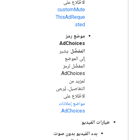
الاطّلاع على
customMute
ThisAdReque
.
sted
موضع رمز
AdChoices
المفضّل
: يشير
إلى الموضع
المفضّل لرمز
AdChoices.
لمزيد من
التفاصيل، يُرجى
الاطّلاع على
مواضع إعلانات
.
AdChoices
خيارات الفيديو
:
بدء الفيديو بدون صوت
: