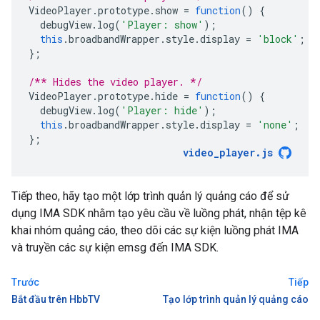
VideoPlayer
.
prototype
.
show
=
function
()
{
debugView
.
log
(
'Player: show'
);
this
.
broadbandWrapper
.
style
.
display
=
'block'
;
};
/** Hides the video player. */
VideoPlayer
.
prototype
.
hide
=
function
()
{
debugView
.
log
(
'Player: hide'
);
this
.
broadbandWrapper
.
style
.
display
=
'none'
;
};
video_player
.
js
Tiếp theo, hãy tạo một lớp trình quản lý quảng cáo để sử
dụng IMA SDK nhằm tạo yêu cầu về luồng phát, nhận tệp kê
khai nhóm quảng cáo, theo dõi các sự kiện luồng phát IMA
và truyền các sự kiện emsg đến IMA SDK.
Trước
Tiếp
Bắt đầu trên HbbTV
Tạo lớp trình quản lý quảng cáo