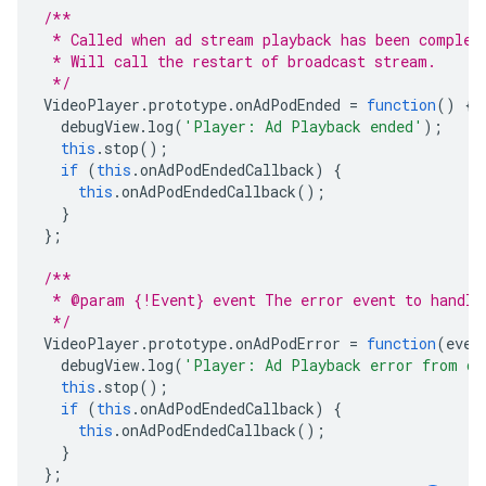
/**
 * Called when ad stream playback has been complet
 * Will call the restart of broadcast stream.
 */
VideoPlayer
.
prototype
.
onAdPodEnded
=
function
()
{
debugView
.
log
(
'Player: Ad Playback ended'
);
this
.
stop
();
if
(
this
.
onAdPodEndedCallback
)
{
this
.
onAdPodEndedCallback
();
}
};
/**
 * @param {!Event} event The error event to handle
 */
VideoPlayer
.
prototype
.
onAdPodError
=
function
(
even
debugView
.
log
(
'Player: Ad Playback error from da
this
.
stop
();
if
(
this
.
onAdPodEndedCallback
)
{
this
.
onAdPodEndedCallback
();
}
};