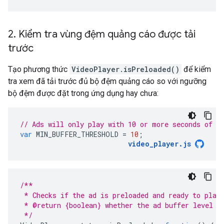
2
.
Kiểm tra vùng đệm quảng cáo được tải
trước
Tạo phương thức
VideoPlayer.isPreloaded()
để kiểm
tra xem đã tải trước đủ bộ đệm quảng cáo so với ngưỡng
bộ đệm được đặt trong ứng dụng hay chưa:
// Ads will only play with 10 or more seconds of a
var
MIN_BUFFER_THRESHOLD
=
10
;
video_player
.
js
/**
 * Checks if the ad is preloaded and ready to play
 * @return {boolean} whether the ad buffer level i
 */