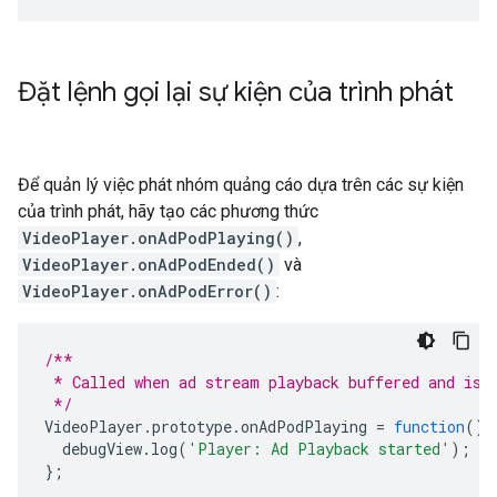
Đặt lệnh gọi lại sự kiện của trình phát
Để quản lý việc phát nhóm quảng cáo dựa trên các sự kiện
của trình phát, hãy tạo các phương thức
VideoPlayer.onAdPodPlaying()
,
VideoPlayer.onAdPodEnded()
và
VideoPlayer.onAdPodError()
:
/**
 * Called when ad stream playback buffered and is 
 */
VideoPlayer
.
prototype
.
onAdPodPlaying
=
function
()
debugView
.
log
(
'Player: Ad Playback started'
);
};