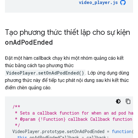
video_player
.
js
Tạo phương thức thiết lập cho sự kiện
on
Ad
Pod
Ended
Đặt một hàm callback chạy khi một nhóm quảng cáo kết
thúc bằng cách tạo phương thức
VideoPlayer.setOnAdPodEnded()
. Lớp ứng dụng dùng
phương thức này để tiếp tục phát nội dung sau khi kết thúc
điểm chèn quảng cáo.
/**
 * Sets a callback function for when an ad pod has
 * @param {!Function} callback Callback function.
 */
VideoPlayer
.
prototype
.
setOnAdPodEnded
=
function
(
c
this
.
onAdPodEndedCallback
=
callback
;