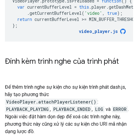
VideoPlayer
.
prototype
.
isPreloaded
=
function
()
{
var
currentBufferLevel
=
this
.
player
.
getDashMetr
.
getCurrentBufferLevel
(
'video'
,
true
);
return
currentBufferLevel
>
=
MIN_BUFFER_THRESHOL
};
video_player
.
js
Đính kèm trình nghe của trình phát
Để thêm trình nghe sự kiện cho sự kiện trình phát dash.js,
hãy tạo phương thức
VideoPlayer.attachPlayerListener()
:
PLAYBACK_PLAYING
,
PLAYBACK_ENDED
,
LOG
và
ERROR
.
Ngoài việc đặt hàm dọn dẹp để xoá các trình nghe này,
phương thức này cũng xử lý các sự kiện cho URI mã nhận
dạng lược đồ.