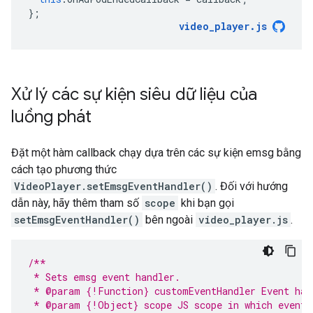
};
video_player
.
js
Xử lý các sự kiện siêu dữ liệu của
luồng phát
Đặt một hàm callback chạy dựa trên các sự kiện emsg bằng
cách tạo phương thức
VideoPlayer.setEmsgEventHandler()
. Đối với hướng
dẫn này, hãy thêm tham số
scope
khi bạn gọi
setEmsgEventHandler()
bên ngoài
video_player.js
.
/**
 * Sets emsg event handler.
 * @param {!Function} customEventHandler Event han
 * @param {!Object} scope JS scope in which event 