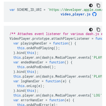
var
SCHEME_ID_URI
=
'https://developer.apple.com/s
video_player
.
js
/** Attaches event listener for various dash.js ev
VideoPlayer
.
prototype
.
attachPlayerListener
=
funct
var
playingHandler
=
function
()
{
this
.
onAdPodPlaying
();
}.
bind
(
this
);
this
.
player
.
on
(
dashjs
.
MediaPlayer
.
events
[
'PLAYBA
var
endedHandler
=
function
()
{
this
.
onAdPodEnded
();
}.
bind
(
this
);
this
.
player
.
on
(
dashjs
.
MediaPlayer
.
events
[
'PLAYBA
var
logHandler
=
function
(
e
)
{
this
.
onLog
(
e
);
}.
bind
(
this
);
this
.
player
.
on
(
dashjs
.
MediaPlayer
.
events
[
'LOG'
],
var
errorHandler
=
function
(
e
)
{
this
.
onAdPodError
(
e
);