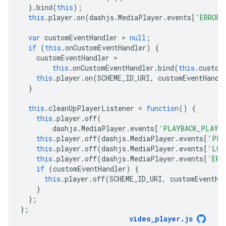
}.
bind
(
this
);
this
.
player
.
on
(
dashjs
.
MediaPlayer
.
events
[
'ERROR'
var
customEventHandler
=
null
;
if
(
this
.
onCustomEventHandler
)
{
customEventHandler
=
this
.
onCustomEventHandler
.
bind
(
this
.
custom
this
.
player
.
on
(
SCHEME_ID_URI
,
customEventHandl
}
this
.
cleanUpPlayerListener
=
function
()
{
this
.
player
.
off
(
dashjs
.
MediaPlayer
.
events
[
'PLAYBACK_PLAYI
this
.
player
.
off
(
dashjs
.
MediaPlayer
.
events
[
'PLA
this
.
player
.
off
(
dashjs
.
MediaPlayer
.
events
[
'LOG
this
.
player
.
off
(
dashjs
.
MediaPlayer
.
events
[
'ERR
if
(
customEventHandler
)
{
this
.
player
.
off
(
SCHEME_ID_URI
,
customEventHa
}
};
};
video_player
.
js