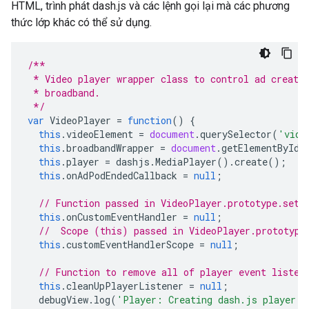
HTML, trình phát dash.js và các lệnh gọi lại mà các phương
thức lớp khác có thể sử dụng.
/**
 * Video player wrapper class to control ad creati
 * broadband.
 */
var
VideoPlayer
=
function
()
{
this
.
videoElement
=
document
.
querySelector
(
'vide
this
.
broadbandWrapper
=
document
.
getElementById
(
this
.
player
=
dashjs
.
MediaPlayer
().
create
();
this
.
onAdPodEndedCallback
=
null
;
// Function passed in VideoPlayer.prototype.setE
this
.
onCustomEventHandler
=
null
;
//  Scope (this) passed in VideoPlayer.prototype
this
.
customEventHandlerScope
=
null
;
// Function to remove all of player event listen
this
.
cleanUpPlayerListener
=
null
;
debugView
.
log
(
'Player: Creating dash.js player'
)