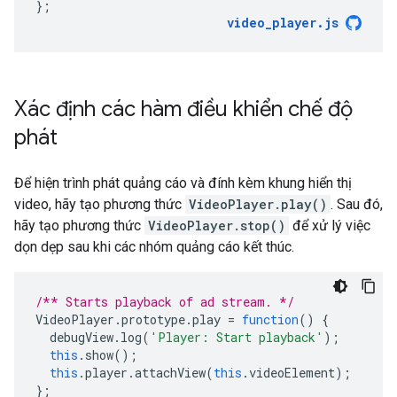
};
video_player
.
js
Xác định các hàm điều khiển chế độ
phát
Để hiện trình phát quảng cáo và đính kèm khung hiển thị
video, hãy tạo phương thức
VideoPlayer.play()
. Sau đó,
hãy tạo phương thức
VideoPlayer.stop()
để xử lý việc
dọn dẹp sau khi các nhóm quảng cáo kết thúc.
/** Starts playback of ad stream. */
VideoPlayer
.
prototype
.
play
=
function
()
{
debugView
.
log
(
'Player: Start playback'
);
this
.
show
();
this
.
player
.
attachView
(
this
.
videoElement
);
};