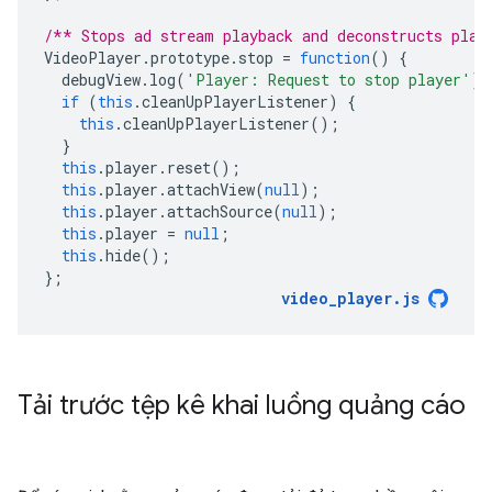
/** Stops ad stream playback and deconstructs play
VideoPlayer
.
prototype
.
stop
=
function
()
{
debugView
.
log
(
'Player: Request to stop player'
);
if
(
this
.
cleanUpPlayerListener
)
{
this
.
cleanUpPlayerListener
();
}
this
.
player
.
reset
();
this
.
player
.
attachView
(
null
);
this
.
player
.
attachSource
(
null
);
this
.
player
=
null
;
this
.
hide
();
};
video_player
.
js
Tải trước tệp kê khai luồng quảng cáo