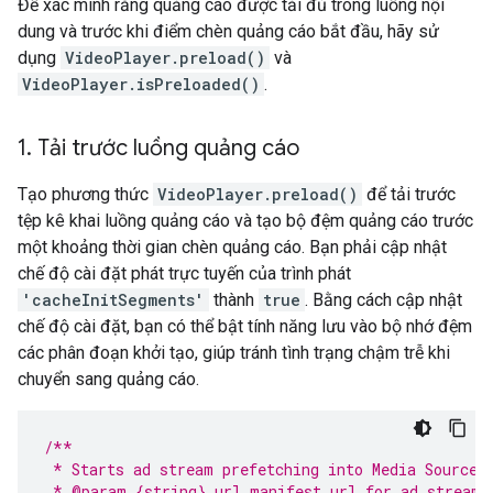
Để xác minh rằng quảng cáo được tải đủ trong luồng nội
dung và trước khi điểm chèn quảng cáo bắt đầu, hãy sử
dụng
VideoPlayer.preload()
và
VideoPlayer.isPreloaded()
.
1
.
Tải trước luồng quảng cáo
Tạo phương thức
VideoPlayer.preload()
để tải trước
tệp kê khai luồng quảng cáo và tạo bộ đệm quảng cáo trước
một khoảng thời gian chèn quảng cáo. Bạn phải cập nhật
chế độ cài đặt phát trực tuyến của trình phát
'cacheInitSegments'
thành
true
. Bằng cách cập nhật
chế độ cài đặt, bạn có thể bật tính năng lưu vào bộ nhớ đệm
các phân đoạn khởi tạo, giúp tránh tình trạng chậm trễ khi
chuyển sang quảng cáo.
/**
 * Starts ad stream prefetching into Media Source 
 * @param {string} url manifest url for ad stream 