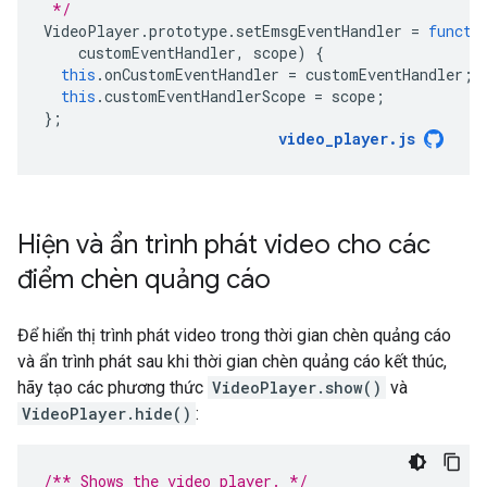
 */
VideoPlayer
.
prototype
.
setEmsgEventHandler
=
functi
customEventHandler
,
scope
)
{
this
.
onCustomEventHandler
=
customEventHandler
;
this
.
customEventHandlerScope
=
scope
;
};
video_player
.
js
Hiện và ẩn trình phát video cho các
điểm chèn quảng cáo
Để hiển thị trình phát video trong thời gian chèn quảng cáo
và ẩn trình phát sau khi thời gian chèn quảng cáo kết thúc,
hãy tạo các phương thức
VideoPlayer.show()
và
VideoPlayer.hide()
:
/** Shows the video player. */