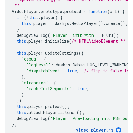
 */
VideoPlayer
.
prototype
.
preload
=
function
(
url
)
{
if
(
!
this
.
player
)
{
this
.
player
=
dashjs
.
MediaPlayer
().
create
();
}
debugView
.
log
(
'Player: init with '
+
url
);
this
.
player
.
initialize
(
/* HTMLVideoElement */
nu
this
.
player
.
updateSettings
({
'debug'
:
{
'logLevel'
:
dashjs
.
Debug
.
LOG_LEVEL_WARNING
,
'dispatchEvent'
:
true
,
// flip to false to 
},
'streaming'
:
{
'cacheInitSegments'
:
true
,
}
});
this
.
player
.
preload
();
this
.
attachPlayerListener
();
debugView
.
log
(
'Player: Pre-loading into MSE buff
};
video_player
.
js