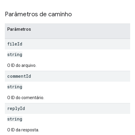
Parâmetros de caminho
Parâmetros
file
Id
string
O ID do arquivo.
comment
Id
string
O ID do comentário.
reply
Id
string
O ID da resposta.