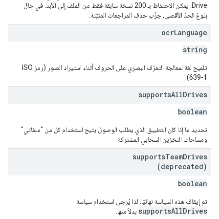
Drive. يمكن الاحتفاظ بـ 200 نسخة سابقة فقط من الملف إلى الأبد. في حال
بلوغ الحدّ الأقصى، جرِّب حذف المراجعات المثبّتة.
ocr
Language
string
تلميح لغة لمعالجة التعرّف البصري على الحروف أثناء استيراد الصور (رمز ISO
639-1).
supports
All
Drives
boolean
تحديد ما إذا كان التطبيق الذي يطلب الوصول يتيح استخدام كل من "ملفاتي"
ومساحات التخزين السحابي المشتركة
supports
Team
Drives
(deprecated)
boolean
تم إيقاف هذه السياسة نهائيًا، لذا يُرجى استخدام سياسة
supportsAllDrives
بدلاً منها.