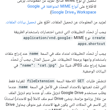
تحميل أي نوع MIME صالح. لمزيد من المعلومات، يُرجى
الاطّلاع على
أنواع MIME المتوافقة في Google
Workspace وGoogle Drive
).
لمزيد من المعلومات عن تحميل الملفات، اطّلِع على
تحميل بيانات الملفات
.
يجب أن تحدّد التطبيقات التي تنشئ اختصارات باستخدام الطريقة
create
نوع MIME
application/vnd.google-
.
apps.shortcut
يجب أن تحدّد التطبيقات امتداد ملف في السمة
name
عند إدراج ملفات
باستخدام واجهة برمجة التطبيقات. على سبيل المثال، يجب أن تحدّد
عملية إدراج ملف JPEG شيئًا مثل
"name": "cat.jpg"
في
البيانات الوصفية.
تتضمّن طلبات
GET
اللاحقة السمة
fileExtension
للقراءة فقط
التي تمّت تعبئتها بالامتداد المحدّد في الأصل في السمة
name
. عندما
يطلب مستخدم Google Drive تنزيل ملف، أو عندما يتم تنزيل الملف
من خلال برنامج مزامنة، ينشئ Drive اسم ملف كاملاً (مع الامتداد) استنادًا
إلى الاسم. في الحالات التي يكون فيها الامتداد غير متوفّر، يحاول Drive