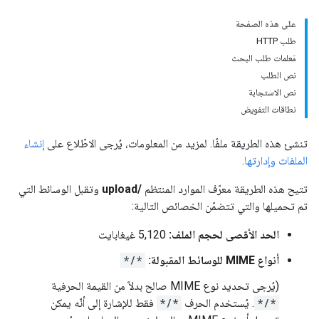
على هذه الصفحة
طلب HTTP
مَعلمات طلب البحث
نص الطلب
نص الاستجابة
نطاقات التفويض
تنشئ هذه الطريقة ملفًا. لمزيد من المعلومات، يُرجى الاطّلاع على
إنشاء
الملفات وإدارتها
.
تتيح هذه الطريقة معرّف الموارد المنتظم
/upload
وتقبل الوسائط التي
تم تحميلها والتي تتضمّن الخصائص التالية:
الحد الأقصى لحجم الملف:
5,120 غيغابايت
أنواع MIME للوسائط المقبولة:
*/*
(يُرجى تحديد نوع MIME صالح بدلاً من القيمة الحرفية
*/*
. يُستخدم الحرف
*/*
فقط للإشارة إلى أنّه يمكن