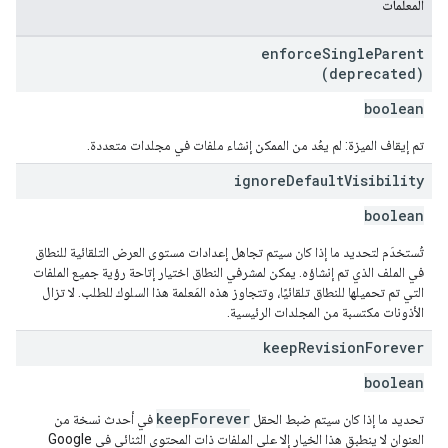
المعلمات
enforce
Single
Parent
(deprecated)
boolean
تم إيقاف الميزة: لم يعُد من الممكن إنشاء ملفات في مجلدات متعددة.
ignore
Default
Visibility
boolean
تُستخدَم لتحديد ما إذا كان سيتم تجاهل إعدادات مستوى العرض التلقائية للنطاق
في الملف الذي تم إنشاؤه. يمكن لمشرفي النطاق اختيار إتاحة رؤية جميع الملفات
التي تم تحميلها للنطاق تلقائيًا، وتتجاوز هذه المَعلمة هذا السلوك للطلب. لا تزال
الأذونات مكتسبة من المجلدات الرئيسية.
keep
Revision
Forever
boolean
keepForever
تحديد ما إذا كان سيتم ضبط الحقل
في أحدث نسخة من
العنوان لا ينطبق هذا الخيار إلا على الملفات ذات المحتوى الثنائي في Google