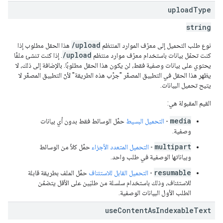
upload
Type
string
/upload
نوع طلب التحميل إلى معرّف الموارد المنتظم
هذا الحقل مطلوب إذا
/upload
كنت تحمّل بيانات باستخدام معرّف موارد منتظم
. إذا كنت تنشئ ملفًا
يحتوي على بيانات وصفية فقط، لن يكون هذا الحقل مطلوبًا. بالإضافة إلى ذلك، لا
يظهر هذا الحقل في التطبيق المصغّر "جرِّب هذه الطريقة" لأنّ التطبيق المصغّر لا
يتيح تحميل البيانات.
القيم المقبولة هي:
media
-
التحميل البسيط
حمِّل الوسائط فقط بدون أي بيانات
وصفية.
multipart
-
التحميل المتعدد الأجزاء
حمِّل كلاً من الوسائط
وبياناتها الوصفية في طلب واحد.
resumable
-
التحميل القابل للاستئناف
حمِّل الملف بطريقة قابلة
للاستئناف، وذلك باستخدام سلسلة من طلبَين على الأقل يتضمّن
الطلب الأول البيانات الوصفية.
use
Content
As
Indexable
Text