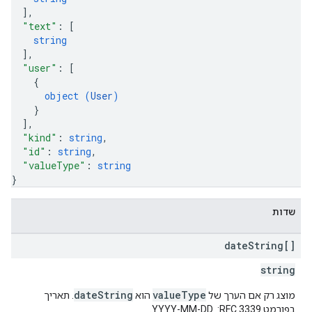
]
,
"text"
: 
[
string
]
,
"user"
: 
[
{
object (
User
)
}
]
,
"kind"
: 
string
,
"id"
: 
string
,
"valueType"
: 
string
}
שדות
date
String[]
string
dateString
valueType
מוצג רק אם הערך של
הוא
. תאריך
בפורמט RFC 3339: ‏ YYYY-MM-DD.