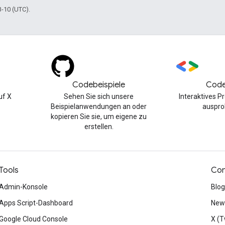
3-10 (UTC).
Codebeispiele
Code
uf X
Sehen Sie sich unsere
Interaktives 
Beispielanwendungen an oder
auspro
kopieren Sie sie, um eigene zu
erstellen.
Tools
Con
Admin-Konsole
Blog
Apps Script-Dashboard
News
Google Cloud Console
X (T