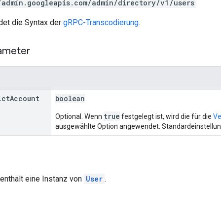
/admin.googleapis.com/admin/directory/v1/users
et die Syntax der
gRPC-Transcodierung
.
ameter
ict
Account
boolean
true
Optional. Wenn
festgelegt ist, wird die für die
Ve
ausgewählte Option angewendet. Standardeinstellu
enthält eine Instanz von
User
.