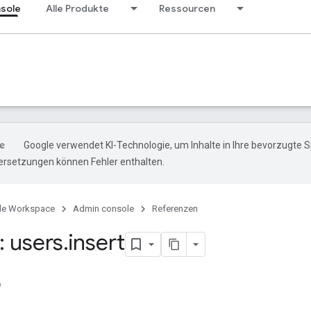
sole
Alle Produkte
Ressourcen
Google verwendet KI-Technologie, um Inhalte in Ihre bevorzugte 
ersetzungen können Fehler enthalten.
le Workspace
Admin console
Referenzen
 users
.
insert
e