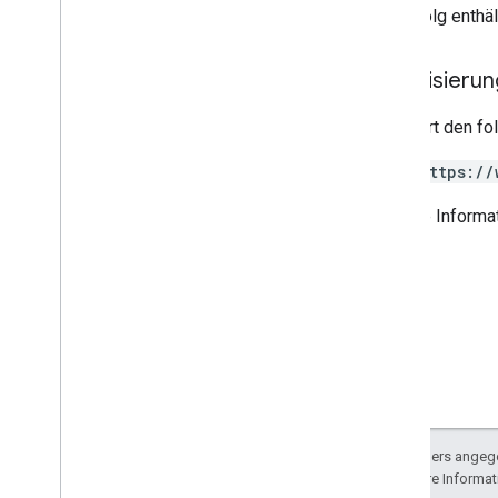
Bei Erfolg enthä
Admin Settings API
Nutzungsbeschränkungen
Autorisieru
Alert Center API
Erfordert den f
v1beta1
https://
Benachrichtigungstypen
Unterstützte Felder für Abfragefilter
Weitere Informa
Standardabfrageparameter
Nutzungsbeschränkungen
Domain Shared Contacts API
Kontaktfeed
Erweiterte Attribute und Projektionen
Abfrageparameter für Kontakte
Elemente für freigegebene Kontakte
Batchvorgänge ausführen
Sofern nicht anders angege
lizenziert. Weitere Informa
Email Audit API