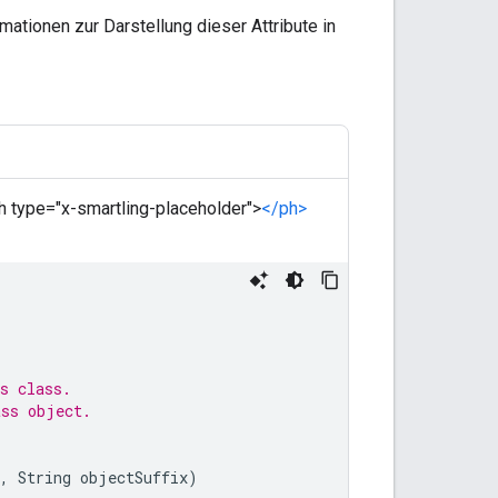
mationen zur Darstellung dieser Attribute in
ph type="x-smartling-placeholder">
</ph>
s class.
ass object.
,
String
objectSuffix
)