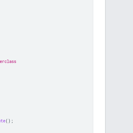
erclass
ute
();