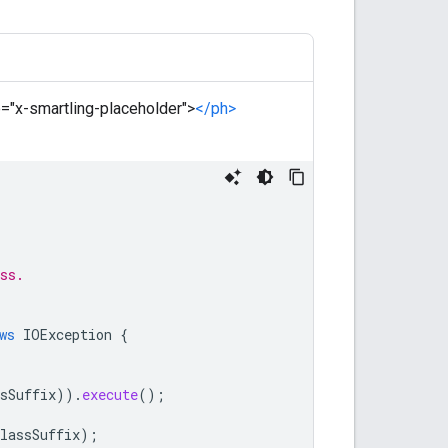
e="x-smartling-placeholder">
</ph>
ss.
ws
IOException
{
sSuffix
)).
execute
();
lassSuffix
);