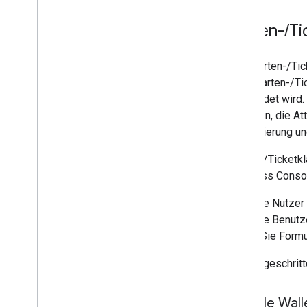
Bibliotheken und Tools
Karten-
/
Ticket-Builder
Karten-
/
Ti
Clientbibliotheken
Codelabs
Eine Karten-/Tic
Beispiel-Apps und -Anwendungen
einer Karten-/Ti
verwendet wird. 
Ressourcen
erstellen, die A
Versionshinweise
Registrierung u
Fehlercodes
FAQ
Karten-/Ticketk
Karten
/
Ticket-Vorlage
Business Consol
Markenrichtlinien
Tipps zur Leistungsoptimierung
Für neue Nutzer 
Richtlinien zur Fairen Nutzung
einfache Benutze
Nutzungsbedingungen
indem Sie Formul
Für fortgeschri
Google Wall