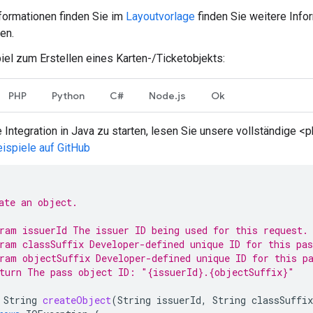
formationen finden Sie im
Layoutvorlage
finden Sie weitere Infor
en.
el zum Erstellen eines Karten-/Ticketobjekts:
PHP
Python
C#
Node.js
Ok
 Integration in Java zu starten, lesen Sie unsere vollständige <
ispiele auf GitHub
ate an object.
ram issuerId The issuer ID being used for this request.
ram classSuffix Developer-defined unique ID for this pas
ram objectSuffix Developer-defined unique ID for this p
turn The pass object ID: "{issuerId}.{objectSuffix}"
String
createObject
(
String
issuerId
,
String
classSuffix