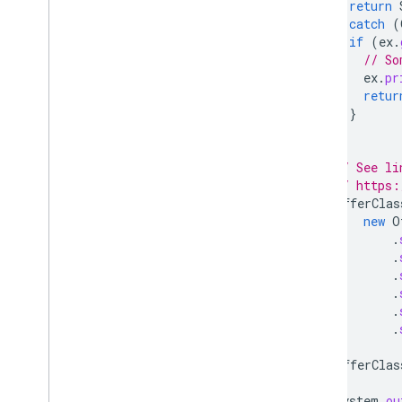
return
}
catch
(
if
(
ex
.
// So
ex
.
pr
retur
}
}
// See li
// https:
OfferClas
new
O
.
.
.
.
.
.
OfferClas
System
.
ou