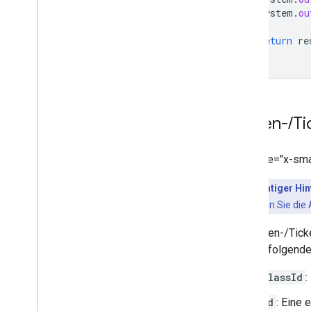
System
.
ou
return
re
}
Karten-
/
Ti
<ph type="x-sma
</ph>
Wichtiger Hin
haben, befolgen Sie di
Ein Karten-/Tick
Sie die folgende
classId
:
id
: Eine 