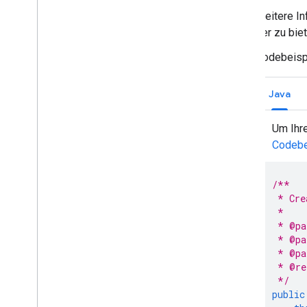
Weitere In
der zu biet
Codebeispi
Java
Um Ihre
Codebe
/**
 * Cre
 *
 * @pa
 * @pa
 * @pa
 * @re
 */
public