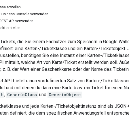
e
sse erstellen
 Business Console verwenden
 REST API verwenden
ekt erstellen
n/Tickets, die Sie einem Endnutzer zum Speichern in Google Wall
niert: eine Karten-/Ticketklasse und ein Karten-/Ticketobjekt.
ausstellen, benötigen Sie eine Instanz einer Karten-/Ticketklass
I mitteilt, welche Art von Karte/Ticket erstellt werden soll. A
, z. B. der Wert einer Geschenkkarte oder der Name des Ticketi
t API bietet einen vordefinierten Satz von Karten-/Ticketklassen
lst und mit denen du dann eine Karte bzw. ein Ticket für einen Nut
ct
,
GenericClass
und
GenericObject
.
ketklasse und jede Karten-/Ticketobjektinstanz sind als JSON-O
buten definiert, die dem spezifischen Anwendungsfall entspreche