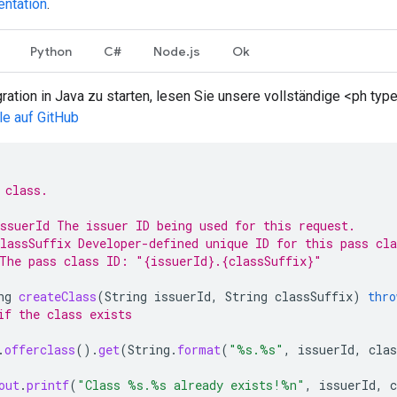
ntation
.
Python
C#
Node.js
Ok
ration in Java zu starten, lesen Sie unsere vollständige <ph typ
e auf GitHub
 class.
ssuerId The issuer ID being used for this request.
lassSuffix Developer-defined unique ID for this pass cla
The pass class ID: "{issuerId}.{classSuffix}"
ng
createClass
(
String
issuerId
,
String
classSuffix
)
thro
if the class exists
.
offerclass
().
get
(
String
.
format
(
"%s.%s"
,
issuerId
,
clas
out
.
printf
(
"Class %s.%s already exists!%n"
,
issuerId
,
c