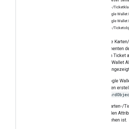
Auf dieser Seit
Ausstellerkonto einrichten
Karten-/Ticketkla
Anmeldedaten für die Authentifizierung
abrufen
Google Wallet
Ersten Pass erstellen
Google Wallet
MCP-Server für Entwickler
Karten-/Ticketobj
Angebote nutzen
Fast alle Karte
Authentifizierung anfordern
Komponenten defi
Karten-
/
Ticketklassen und -objekte
bzw. ein Ticket 
Erstellen
Google Wallet AP
Aktualisieren
Ticket angezeigt
Zu Google Wallet hinzufügen
Die Google Walle
Fortgeschrittene Nutzung
Instanzen erstel
GiftCardObje
Tests und Livestreams
Veröffentlichungszugriff anfordern
Jede Karten-/Tic
Pre-Launch-Tests
optionalen Attri
Start-Checkliste
vorgesehen ist.