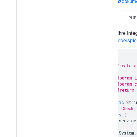
Referenzdokume
Java
PHP
Um Ihre Integ
Codebeispiel
/**
 * Create a
 *
 * @param i
 * @param c
 * @return 
 */
public
Stri
// Check 
try
{
service
System
.