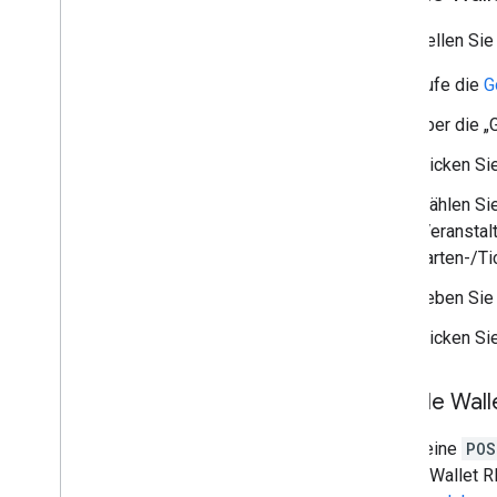
So erstellen Sie
Rufe die
G
Über die „
Klicken Sie
Wählen Sie
(Veranstal
Karten-/Ti
Geben Sie 
Klicken Si
Google Wall
Sende eine
POS
Google Wallet RE