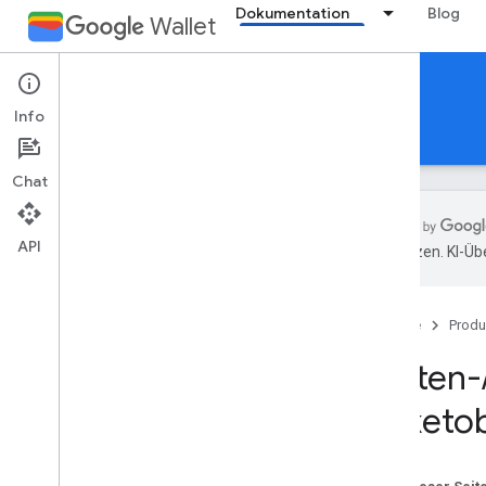
Dokumentation
Blog
Wallet
Offers
Info
Leitfäden
Referenzen
Support
Chat
API
übersetzen. KI-Üb
Einführung
Übersicht
Startseite
Produ
Wichtige Konzepte
Karten-
/
Ticketklassen und -objekte
Karten-
Ablauf „Zu Google Wallet hinzufügen“
Ticketob
Erste Schritte
Onboarding-Anleitung