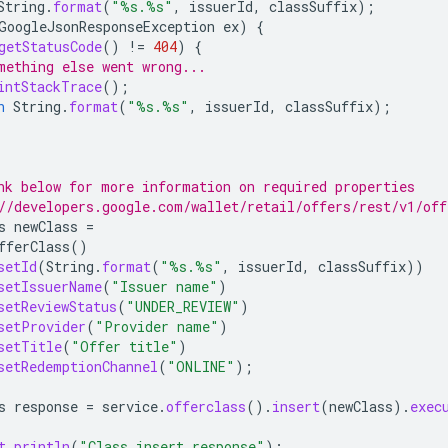
String
.
format
(
"%s.%s"
,
issuerId
,
classSuffix
);
GoogleJsonResponseException
ex
)
{
getStatusCode
()
!=
404
)
{
mething else went wrong...
intStackTrace
();
n
String
.
format
(
"%s.%s"
,
issuerId
,
classSuffix
);
nk below for more information on required properties
//developers.google.com/wallet/retail/offers/rest/v1/off
s
newClass
=
fferClass
()
setId
(
String
.
format
(
"%s.%s"
,
issuerId
,
classSuffix
))
setIssuerName
(
"Issuer name"
)
setReviewStatus
(
"UNDER_REVIEW"
)
setProvider
(
"Provider name"
)
setTitle
(
"Offer title"
)
setRedemptionChannel
(
"ONLINE"
);
s
response
=
service
.
offerclass
().
insert
(
newClass
).
exec
t
.
println
(
"Class insert response"
);