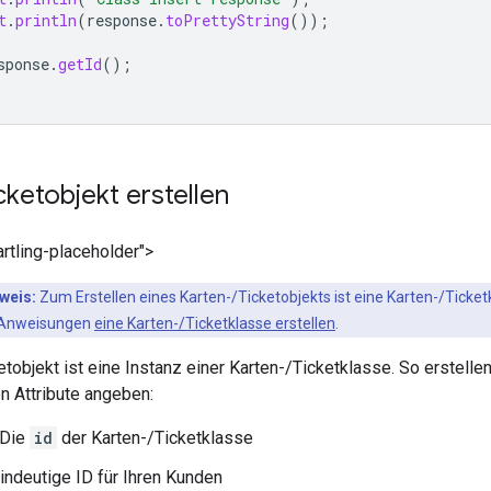
t
.
println
(
response
.
toPrettyString
());
sponse
.
getId
();
cketobjekt erstellen
rtling-placeholder">
weis:
Zum Erstellen eines Karten-/Ticketobjekts ist eine Karten-/Ticketk
e Anweisungen
eine Karten-/Ticketklasse erstellen
.
etobjekt ist eine Instanz einer Karten-/Ticketklasse. So erstell
n Attribute angeben:
 Die
id
der Karten-/Ticketklasse
eindeutige ID für Ihren Kunden