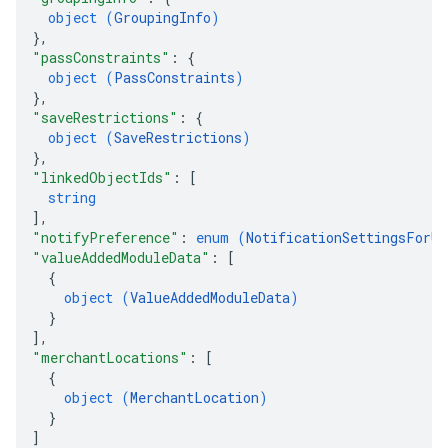
object (
GroupingInfo
)
}
,
"passConstraints"
: 
{
object (
PassConstraints
)
}
,
"saveRestrictions"
: 
{
object (
SaveRestrictions
)
}
,
"linkedObjectIds"
: 
[
string
]
,
"notifyPreference"
: 
enum (
NotificationSettingsForUp
"valueAddedModuleData"
: 
[
{
object (
ValueAddedModuleData
)
}
]
,
"merchantLocations"
: 
[
{
object (
MerchantLocation
)
}
]