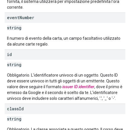
fornita, il sistema utilizzerà per impostazione predefinita l'ora
corrente.
event
Number
string
Il numero di evento della carta, un campo facoltativo utilizzato
da alcune carte regalo.
id
string
Obbligatorio. L'identificatore univoco di un oggetto. Questo ID
deve essere univoco in tutti gli oggetti di un emittente. Questo
valore deve seguire il formato
issuer ID
.
identifier
, dove il primo è
emesso da Google e il secondo è scelto da te. L'identificatore
univoco deve includere solo caratteri alfanumerici, '.', '_' o '-'.
class
Id
string
Obbligatorio. La classe associata a questo oggetto. Il corso deve