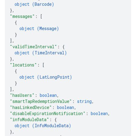
object (
Barcode
)
}
,
"messages"
: 
[
{
object (
Message
)
}
]
,
"validTimeInterval"
: 
{
object (
TimeInterval
)
}
,
"locations"
: 
[
{
object (
LatLongPoint
)
}
]
,
"hasUsers"
: 
boolean
,
"smartTapRedemptionValue"
: 
string
,
"hasLinkedDevice"
: 
boolean
,
"disableExpirationNotification"
: 
boolean
,
"infoModuleData"
: 
{
object (
InfoModuleData
)
}
,