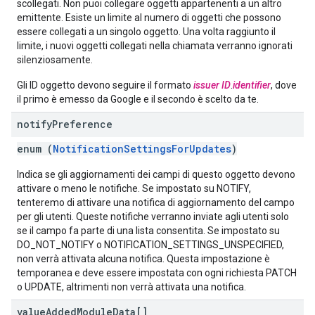
scollegati. Non puoi collegare oggetti appartenenti a un altro
emittente. Esiste un limite al numero di oggetti che possono
essere collegati a un singolo oggetto. Una volta raggiunto il
limite, i nuovi oggetti collegati nella chiamata verranno ignorati
silenziosamente.
Gli ID oggetto devono seguire il formato
issuer ID
.
identifier
, dove
il primo è emesso da Google e il secondo è scelto da te.
notify
Preference
enum (
NotificationSettingsForUpdates
)
Indica se gli aggiornamenti dei campi di questo oggetto devono
attivare o meno le notifiche. Se impostato su NOTIFY,
tenteremo di attivare una notifica di aggiornamento del campo
per gli utenti. Queste notifiche verranno inviate agli utenti solo
se il campo fa parte di una lista consentita. Se impostato su
DO_NOT_NOTIFY o NOTIFICATION_SETTINGS_UNSPECIFIED,
non verrà attivata alcuna notifica. Questa impostazione è
temporanea e deve essere impostata con ogni richiesta PATCH
o UPDATE, altrimenti non verrà attivata una notifica.
value
Added
Module
Data[]