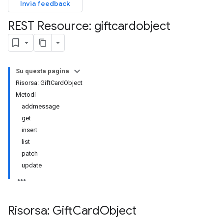
Invia feedback
REST Resource: giftcardobject
Su questa pagina
Risorsa: GiftCardObject
Metodi
addmessage
get
insert
list
patch
update
Risorsa: Gift
Card
Object