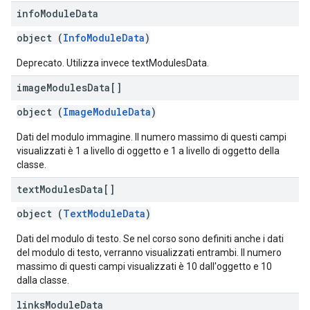
info
Module
Data
object (
InfoModuleData
)
Deprecato. Utilizza invece textModulesData.
image
Modules
Data[]
object (
ImageModuleData
)
Dati del modulo immagine. Il numero massimo di questi campi
visualizzati è 1 a livello di oggetto e 1 a livello di oggetto della
classe.
text
Modules
Data[]
object (
TextModuleData
)
Dati del modulo di testo. Se nel corso sono definiti anche i dati
del modulo di testo, verranno visualizzati entrambi. Il numero
massimo di questi campi visualizzati è 10 dall'oggetto e 10
dalla classe.
links
Module
Data