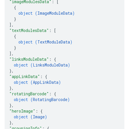
"imageModulesData"
: 
[
{
object (
ImageModuleData
)
}
]
,
"textModulesData"
: 
[
{
object (
TextModuleData
)
}
]
,
"linksModuleData"
: 
{
object (
LinksModuleData
)
}
,
"appLinkData"
: 
{
object (
AppLinkData
)
}
,
"rotatingBarcode"
: 
{
object (
RotatingBarcode
)
}
,
"heroImage"
: 
{
object (
Image
)
}
,
"groupingInfo"
: 
{