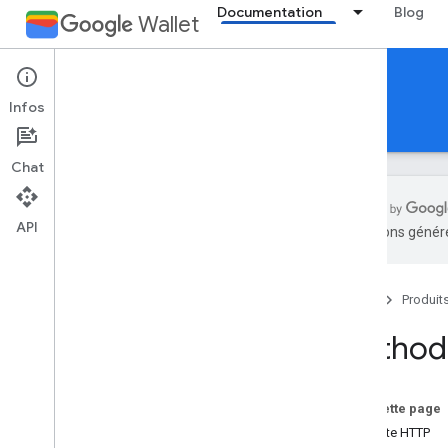
Documentation
Blog
Wallet
Reference Documentation
Infos
REST
MCP
Android
Chat
API
traductions généré
Aperçu
Accueil
Produit
Billet pour un événement
Method:
Carte d'embarquement
Carte générique
Sur cette page
Requête HTTP