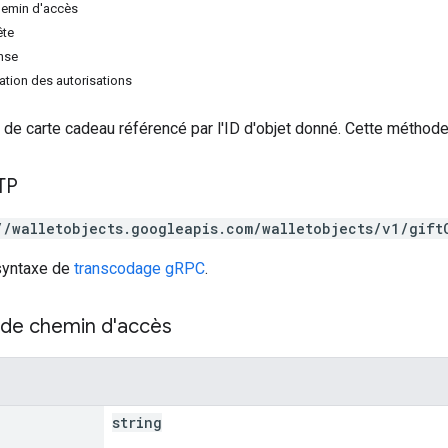
hemin d'accès
ête
nse
tion des autorisations
et de carte cadeau référencé par l'ID d'objet donné. Cette méthod
TP
//walletobjects.googleapis.com/walletobjects/v1/gift
 syntaxe de
transcodage gRPC
.
de chemin d'accès
string