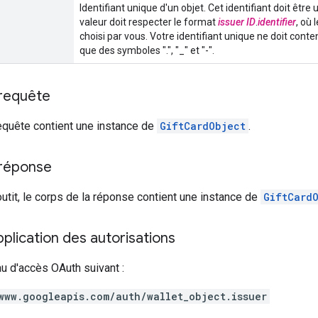
Identifiant unique d'un objet. Cet identifiant doit êtr
valeur doit respecter le format
issuer ID
.
identifier
, où
choisi par vous. Votre identifiant unique ne doit cont
que des symboles ".", "_" et "-".
 requête
equête contient une instance de
GiftCardObject
.
 réponse
outit, le corps de la réponse contient une instance de
GiftCard
lication des autorisations
au d'accès OAuth suivant :
www.googleapis.com/auth/wallet_object.issuer