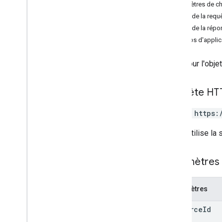
Bon d'achat
Paramètres de c
giftcardclass
Corps de la requ
giftcardobject
Corps de la répo
Aperçu
Champs d'applica
addmessage
get
Met à jour l'obj
insert
list
Requête HT
patch
update
PATCH https:
Émetteur
L'URL utilise la
JWT
Paramètres 
Carte de fidélité
Paramètres
Contenus multimédias
resource
Id