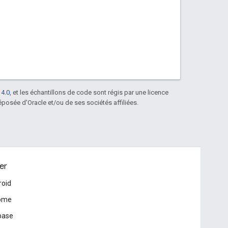
 4.0
, et les échantillons de code sont régis par une licence
posée d'Oracle et/ou de ses sociétés affiliées.
er
roid
ome
base