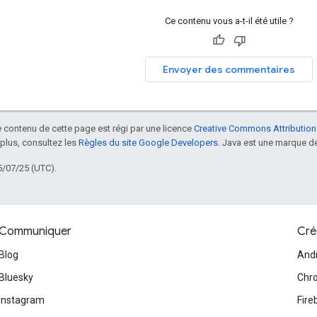
Ce contenu vous a-t-il été utile ?
Envoyer des commentaires
le contenu de cette page est régi par une licence
Creative Commons Attribution
 plus, consultez les
Règles du site Google Developers
. Java est une marque dé
5/07/25 (UTC).
Communiquer
Cré
Blog
And
Bluesky
Chr
Instagram
Fire