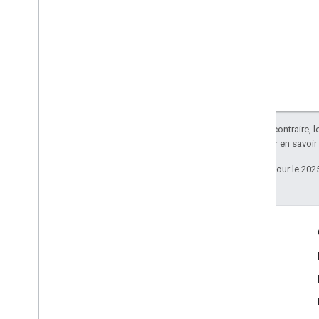
Sauf indication contraire, 
Apache 2.0
. Pour en savoir
Dernière mise à jour le 202
Échanger
Google Developer Program
Google Developer Groups
Google Developer Experts