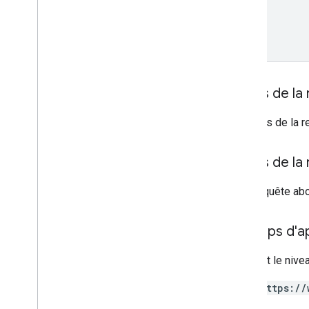
Carte d'offre
Autorisations
Smart Tap
Corps de la
Titre de transport
Le corps de la r
Contenu privé
Corps de la
Types
Si la requête ab
Champs d'app
Requiert le nive
https://