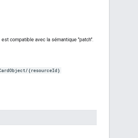
e est compatible avec la sémantique "patch".
CardObject/{resourceId}