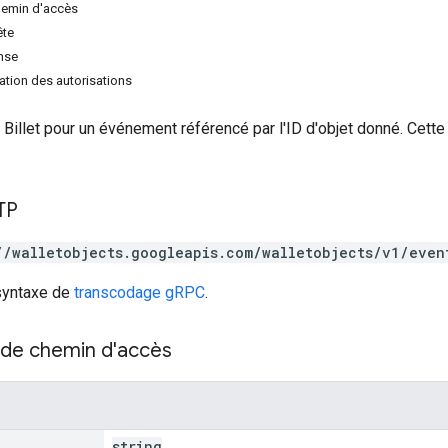
hemin d'accès
ête
nse
tion des autorisations
et Billet pour un événement référencé par l'ID d'objet donné. Ce
TP
//walletobjects.googleapis.com/walletobjects/v1/even
 syntaxe de
transcodage gRPC
.
de chemin d'accès
string