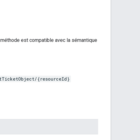
tte méthode est compatible avec la sémantique
tTicketObject/{resourceId}