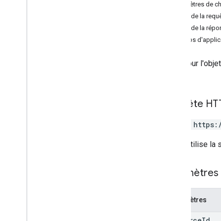
insert
Paramètres de c
list
Corps de la requ
patch
Corps de la répo
update
Champs d'applica
Carte d'embarquement
Met à jour l'obj
"patch".
Carte générique
Requête HT
Bon d'achat
PATCH https:
Émetteur
L'URL utilise la
JWT
Paramètres 
Carte de fidélité
Paramètres
Contenus multimédias
resource
Id