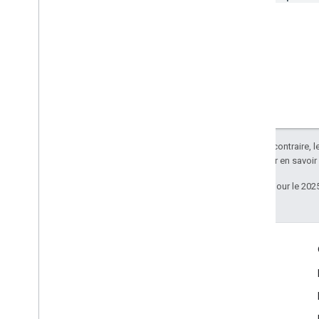
Sauf indication contraire, 
Apache 2.0
. Pour en savoir
Dernière mise à jour le 202
Échanger
Google Developer Program
Google Developer Groups