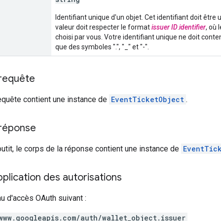
Identifiant unique d'un objet. Cet identifiant doit êtr
valeur doit respecter le format
issuer ID
.
identifier
, où
choisi par vous. Votre identifiant unique ne doit cont
que des symboles ".", "_" et "-".
 requête
equête contient une instance de
EventTicketObject
.
 réponse
outit, le corps de la réponse contient une instance de
EventTic
lication des autorisations
au d'accès OAuth suivant :
www.googleapis.com/auth/wallet_object.issuer