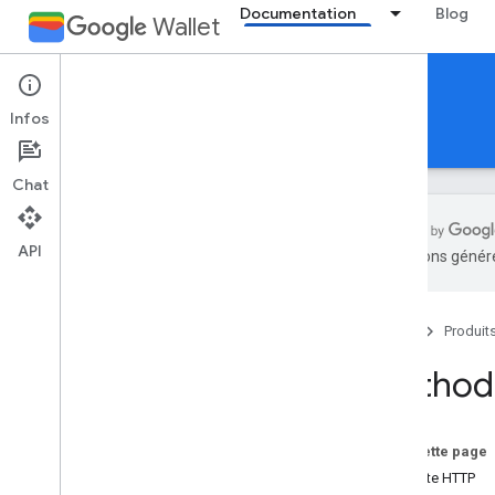
Documentation
Blog
Wallet
Reference Documentation
Infos
REST
MCP
Android
Chat
API
traductions généré
Aperçu
Accueil
Produit
Billet pour un événement
eventticketclass
Method:
eventticketobject
Aperçu
addmessage
Sur cette page
get
Requête HTTP