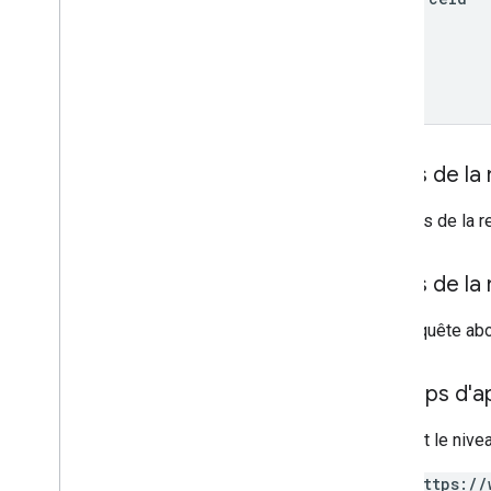
Carte d'offre
Autorisations
Smart Tap
Titre de transport
Corps de la
Le corps de la r
Contenu privé
Types
Corps de la
Si la requête ab
Champs d'app
Requiert le nive
https://