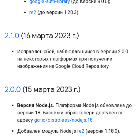
google-auth-library
(до версии 9.0.0);
re2
(до версии 1.20.3).
2
.
1
.
0
(16 марта 2023 г
.
)
Исправлен сбой, наблюдавшийся в версии 2.0.0
на некоторых платформах при получении
изображения из Google Cloud Repository.
2
.
0
.
0
(15 марта 2023 г
.
)
Версия Node.js.
Платформа Node.js обновлена до
версии 18. Базовый образ теперь доступен по
адресу
gcr.io/distroless/nodejs:18
.
Добавлен модуль Node.js
re2
(версия 1.18.0).