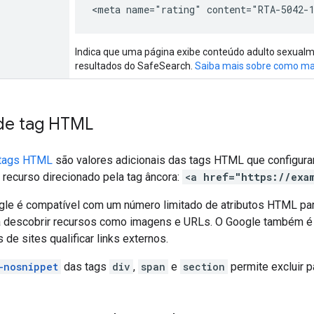
<meta name="rating" content="RTA-5042-
Indica que uma página exibe conteúdo adulto sexualment
resultados do SafeSearch.
Saiba mais sobre como ma
 de tag HTML
 tags HTML
são valores adicionais das tags HTML que configura
 recurso direcionado pela tag âncora:
<a
href="https://exa
le é compatível com um número limitado de atributos HTML par
 descobrir recursos como imagens e URLs. O Google também é
 de sites qualificar links externos.
-nosnippet
das tags
div
,
span
e
section
permite excluir 