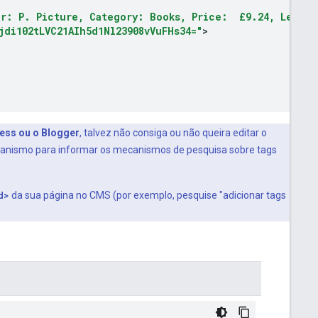
or: P. Picture, Category: Books, Price:  £9.24, Length
jdi102tLVC21AIh5d1Nl23908vVuFHs34="
>
ess ou o Blogger
, talvez não consiga ou não queira editar o
canismo para informar os mecanismos de pesquisa sobre tags
d>
da sua página no CMS (por exemplo, pesquise "adicionar tags