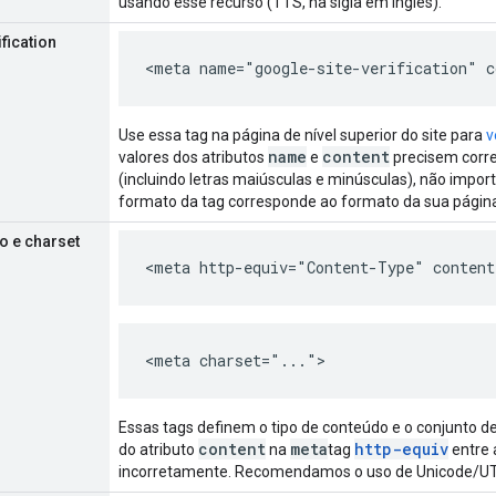
usando esse recurso (TTS, na sigla em inglês).
fication
<meta name="google-site-verification" c
Use essa tag na página de nível superior do site para
v
name
content
valores dos atributos
e
precisem corre
(incluindo letras maiúsculas e minúsculas), não imp
formato da tag corresponde ao formato da sua págin
o e charset
<meta http-equiv="Content-Type" content
<meta charset="...">
Essas tags definem o tipo de conteúdo e o conjunto d
content
meta
http-equiv
do atributo
na
tag
entre 
incorretamente. Recomendamos o uso de Unicode/UTF