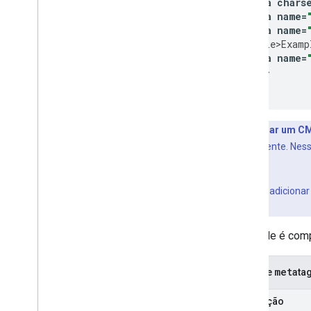
<
meta
chars
pesquisa
<
meta
name
=
<
meta
name
=
Como monitorar e depurar
<
title>Examp
<
meta
name
=
Guias específicos do site
<
/
head
>

<
/
html
>
Se você usar um CM
HTML diretamente. Ness
meta
.
Se você quiser adiciona
meta
wix").
O Google é com
meta
Lista de
ta
descrição