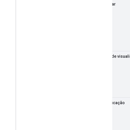
atualizar
janela de visual
classificação