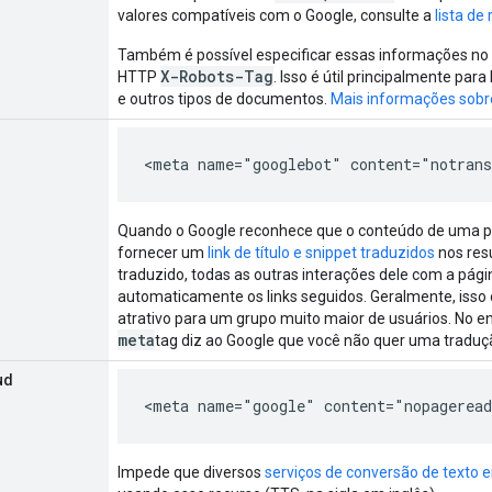
valores compatíveis com o Google, consulte a
lista de
Também é possível especificar essas informações no
X-Robots-Tag
HTTP
. Isso é útil principalmente pa
e outros tipos de documentos.
Mais informações sobr
<meta name="googlebot" content="notran
Quando o Google reconhece que o conteúdo de uma pág
fornecer um
link de título e snippet traduzidos
nos resu
traduzido, todas as outras interações dele com a pági
automaticamente os links seguidos. Geralmente, isso
atrativo para um grupo muito maior de usuários. No en
meta
tag diz ao Google que você não quer uma traduç
ud
<meta name="google" content="nopagerea
Impede que diversos
serviços de conversão de texto 