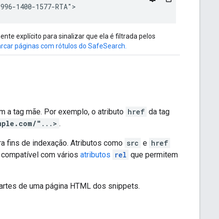
1996-1400-1577-RTA">
e explícito para sinalizar que ela é filtrada pelos
rcar páginas com rótulos do SafeSearch.
m a tag mãe. Por exemplo, o atributo
href
da tag
mple.com/"
...>
.
a fins de indexação. Atributos como
src
e
href
 compatível com vários
atributos
rel
que permitem
partes de uma página HTML dos snippets.