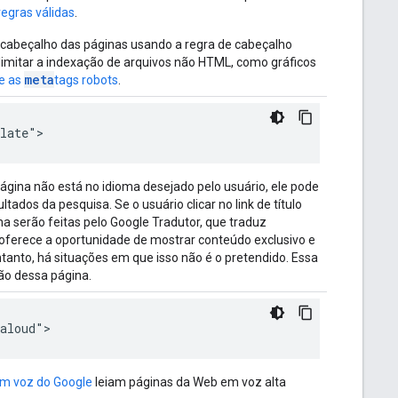
 regras válidas
.
 cabeçalho das páginas usando a regra de cabeçalho
ra limitar a indexação de arquivos não HTML, como gráficos
meta
e as
tags robots
.
slate">
ina não está no idioma desejado pelo usuário, ele pode
ltados da pesquisa. Se o usuário clicar no link de título
na serão feitas pelo Google Tradutor, que traduz
 oferece a oportunidade de mostrar conteúdo exclusivo e
tanto, há situações em que isso não é o pretendido. Essa
ão dessa página.
daloud">
em voz do Google
leiam páginas da Web em voz alta