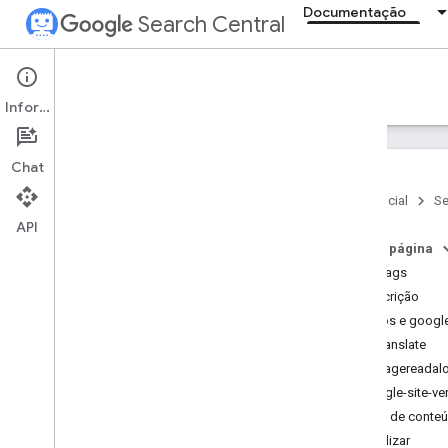
Documentação
Search Central
Documentation
Informações
Introdução
Chat
Fundamentos da Pesquisa
Página inicial
Se
API
Princípios básicos de SEO
Nesta página
meta tags
Rastreamento e indexação
descrição
Visão geral
robôs e googl
Tipos de arquivos que o Google
pode indexar
notranslate
Estrutura do URL
nopagereadal
Links
google-site-ver
Sitemaps
Tipo de conteú
Gerenciamento de rastreador
atualizar