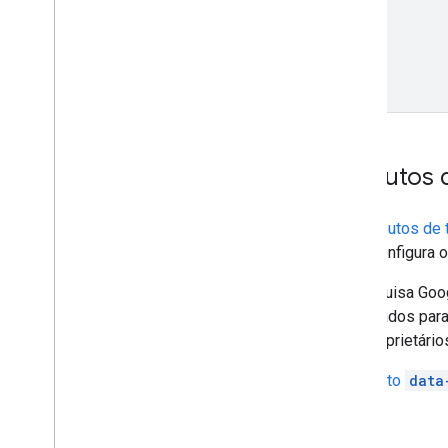
Atributos
Os
atributos de
<a>
configura o
A Pesquisa Goog
são usados para
aos proprietários
O
atributo
data