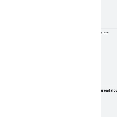
notranslate
nopagereadalo