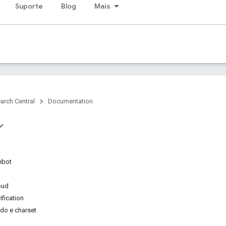
Suporte
Blog
Mais
arch Central
Documentation
ebot
oud
ification
do e charset