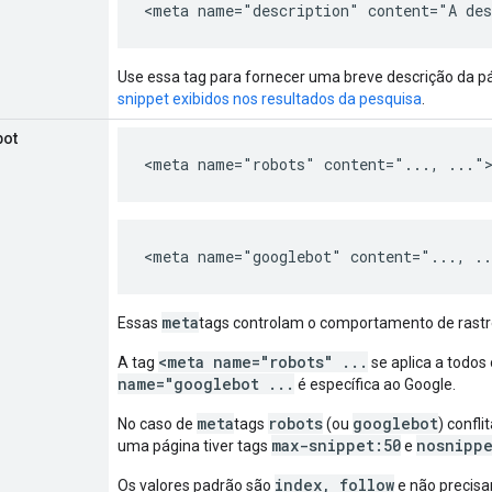
<meta name="description" content="A des
Use essa tag para fornecer uma breve descrição da p
snippet exibidos nos resultados da pesquisa
.
bot
<meta name="robots" content="..., ..."
<meta name="googlebot" content="..., .
meta
Essas
tags controlam o comportamento de rast
<meta name="robots" ...
A tag
se aplica a todo
name="googlebot ...
é específica ao Google.
meta
robots
googlebot
No caso de
tags
(ou
) confli
max-snippet:50
nosnipp
uma página tiver tags
e
index, follow
Os valores padrão são
e não precisa