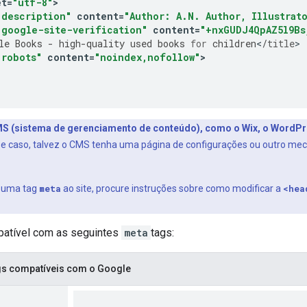
et
=
"utf-8"
>
"description"
content
=
"Author: A.N. Author, Illustrat
"google-site-verification"
content
=
"+nxGUDJ4QpAZ5l9Bs
le
Books
-
high
-
quality
used
books
for
children
<
/
title
"robots"
content
=
"noindex,nofollow"
>
S (sistema de gerenciamento de conteúdo), como o Wix, o WordPr
e caso, talvez o CMS tenha uma página de configurações ou outro me
r uma tag
meta
ao site, procure instruções sobre como modificar a
<hea
patível com as seguintes
meta
tags:
gs compatíveis com o Google