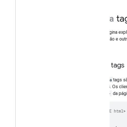
robots
.
txt
Canonização
ta
meta
Site móvel e indexação que prioriza
dispositivos móveis
AMP
Esta página exp
Java
Script
indexação e out
Metadados da página e do
conteúdo
Metadados da página
Metatags
meta
tags
Metatags e atributos HTML
compatíveis com o Google
Metatag robots
,
data-
As
meta
tags s
nosnippet e X-Robots-Tag
clientes. Os cl
noindex
<head>
da pági
Atributos rel
Remoções
Transferências e mudanças de sites
<
!DOCTYPE html
<
html
<
head
Classificação e aspecto da