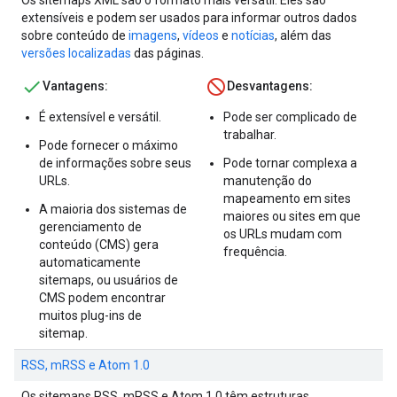
Os sitemaps XML são o formato mais versátil. Eles são
extensíveis e podem ser usados para informar outros dados
sobre conteúdo de
imagens
,
vídeos
e
notícias
, além das
versões localizadas
das páginas.
Vantagens:
Desvantagens:
É extensível e versátil.
Pode ser complicado de
trabalhar.
Pode fornecer o máximo
de informações sobre seus
Pode tornar complexa a
URLs.
manutenção do
mapeamento em sites
A maioria dos sistemas de
maiores ou sites em que
gerenciamento de
os URLs mudam com
conteúdo (CMS) gera
frequência.
automaticamente
sitemaps, ou usuários de
CMS podem encontrar
muitos plug-ins de
sitemap.
RSS, mRSS e Atom 1.0
Os sitemaps RSS, mRSS e Atom 1.0 têm estruturas