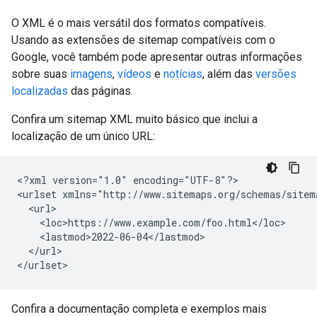
O XML é o mais versátil dos formatos compatíveis.
Usando as extensões de sitemap compatíveis com o
Google, você também pode apresentar outras informações
sobre suas
imagens
,
vídeos
e
notícias
, além das
versões
localizadas
das páginas.
Confira um sitemap XML muito básico que inclui a
localização de um único URL:
<?xml version="1.0" encoding="UTF-8"?>

<urlset xmlns="http://www.sitemaps.org/schemas/sitema
  <url>

    <loc>https://www.example.com/foo.html</loc>

    <lastmod>2022-06-04</lastmod>

  </url>

</urlset>
Confira a documentação completa e exemplos mais