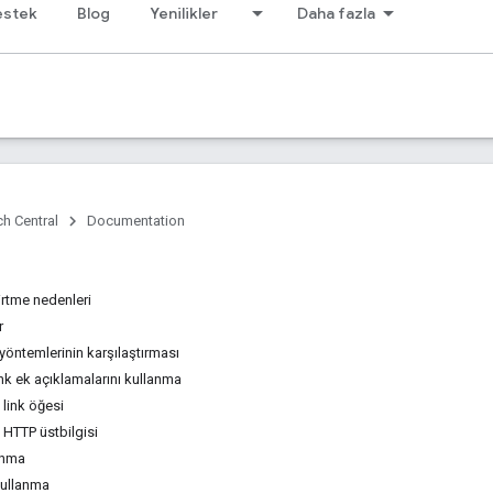
estek
Blog
Yenilikler
Daha fazla
h Central
Documentation
irtme nedenleri
r
yöntemlerinin karşılaştırması
ink ek açıklamalarını kullanma
 link öğesi
 HTTP üstbilgisi
lanma
kullanma