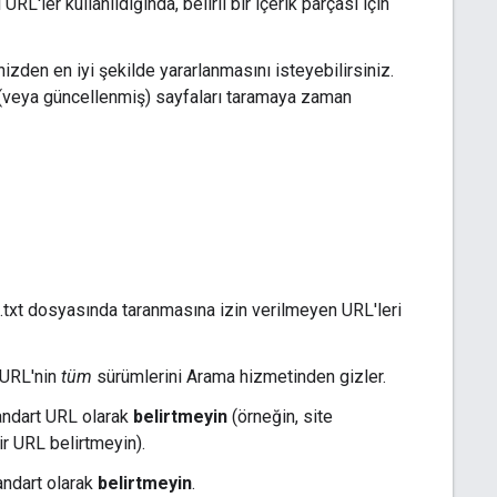
 URL'ler kullanıldığında, belirli bir içerik parçası için
zden en iyi şekilde yararlanmasını isteyebilirsiniz.
i (veya güncellenmiş) sayfaları taramaya zaman
s.txt dosyasında taranmasına izin verilmeyen URL'leri
i URL'nin
tüm
sürümlerini Arama hizmetinden gizler.
standart URL olarak
belirtmeyin
(örneğin, site
bir URL belirtmeyin).
andart olarak
belirtmeyin
.