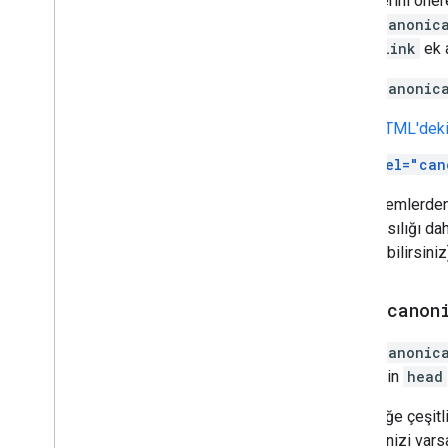
sürümlerini öne
rel="canonic
uygun
link
ek a
rel="canonic
HTML'dek
rel="can
Bu yöntemlerden 
hata olasılığı d
sağlayabilirsiniz
rel="canon
rel="canonic
HTML'nin
head
Bu içeriğe çeşitl
istediğinizi vars