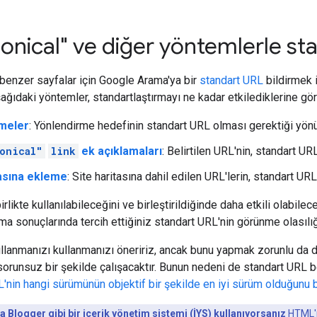
onical" ve diğer yöntemlerle st
benzer sayfalar için Google Arama'ya bir
standart URL
bildirmek i
Aşağıdaki yöntemler, standartlaştırmayı ne kadar etkilediklerine gör
meler
: Yönlendirme hedefinin standart URL olması gerektiği yönü
onical"
link
ek açıklamaları
: Belirtilen URL'nin, standart U
tasına ekleme
: Site haritasına dahil edilen URL'lerin, standart UR
rlikte kullanılabileceğini ve birleştirildiğinde daha etkili olabile
ma sonuçlarında tercih ettiğiniz standart URL'nin görünme olasılığın
llanmanızı kullanmanızı öneririz, ancak bunu yapmak zorunlu da d
orunsuz bir şekilde çalışacaktır. Bunun nedeni de standart URL 
'nin hangi sürümünün objektif bir şekilde en iyi sürüm olduğunu b
 Blogger gibi bir içerik yönetim sistemi (İYS) kullanıyorsanız
HTML'n