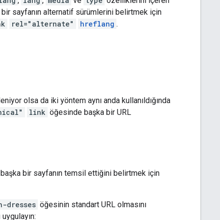
lang
,
lang
,
media
ve
type
özelliklerini içeren
bir sayfanın alternatif sürümlerini belirtmek için
nk
rel="alternate"
hreflang
.
niyor olsa da iki yöntem aynı anda kullanıldığında
nical"
link
öğesinde başka bir URL
i başka bir sayfanın temsil ettiğini belirtmek için
n-dresses
öğesinin standart URL olmasını
 uygulayın: