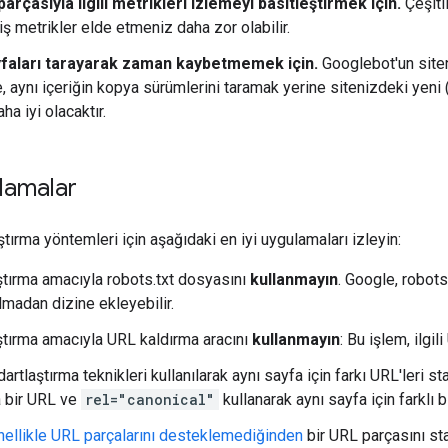
 parçasıyla ilgili metrikleri izlemeyi basitleştirmek için.
Çeşitli
miş metrikler elde etmeniz daha zor olabilir.
faları tarayarak zaman kaybetmemek için.
Googlebot'un siteni
, aynı içeriğin kopya sürümlerini taramak yerine sitenizdeki yen
ha iyi olacaktır.
ulamalar
tırma yöntemleri için aşağıdaki en iyi uygulamaları izleyin:
ştırma amacıyla robots.txt dosyasını
kullanmayın
. Google, robot
olmadan dizine ekleyebilir.
ştırma amacıyla URL kaldırma aracını
kullanmayın
: Bu işlem, ilgil
dartlaştırma teknikleri kullanılarak aynı sayfa için farkı URL'leri 
a bir URL ve
rel="canonical"
kullanarak aynı sayfa için farklı 
ellikle URL parçalarını desteklemediğinden
bir URL parçasını st