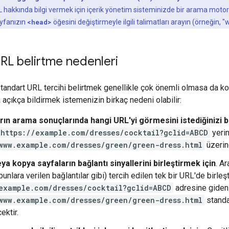
 hakkında bilgi vermek için içerik yönetim sisteminizde bir arama motoru
yfanızın
<head>
öğesini değiştirmeyle ilgili talimatları arayın (örneğin
RL belirtme nedenleri
 standart URL tercihi belirtmek genellikle çok önemli olmasa da k
 açıkça bildirmek istemenizin birkaç nedeni olabilir:
arın arama sonuçlarında hangi URL'yi görmesini istediğinizi b
https://example.com/dresses/cocktail?gclid=ABCD
yeri
www.example.com/dresses/green/green-dress.html
üzerind
a kopya sayfaların bağlantı sinyallerini birleştirmek için
. Ar
(bunlara verilen bağlantılar gibi) tercih edilen tek bir URL'de birle
example.com/dresses/cocktail?gclid=ABCD
adresine giden 
www.example.com/dresses/green/green-dress.html
standar
cektir.