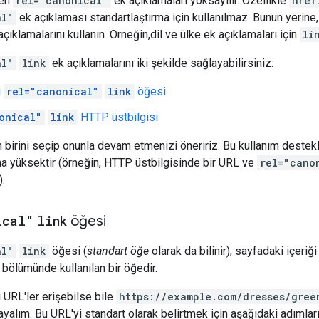
ren
rel="canonical"
ek açıklamaları yoksayılır. Özellikle
href
al"
ek açıklaması standartlaştırma için kullanılmaz. Bunun yerine, 
çıklamalarını kullanın. Örneğin,dil ve ülke ek açıklamaları için
li
al"
link
ek açıklamalarını iki şekilde sağlayabilirsiniz:
i
rel="canonical"
link
öğesi
onical"
link
HTTP üstbilgisi
birini seçip onunla devam etmenizi öneririz. Bu kullanım destekle
aha yüksektir (örneğin, HTTP üstbilgisinde bir URL ve
rel="cano
).
ical"
link
öğesi
al"
link
öğesi (
standart öğe
olarak da bilinir), sayfadaki içeriğ
bölümünde kullanılan bir öğedir.
i URL'ler erişebilse bile
https://example.com/dresses/gree
ayalım. Bu URL'yi standart olarak belirtmek için aşağıdaki adımları