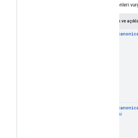
zayıf yönleri vu
Yöntem ve açık
rel="canonic
öğesi
rel="canonic
üstbilgisi