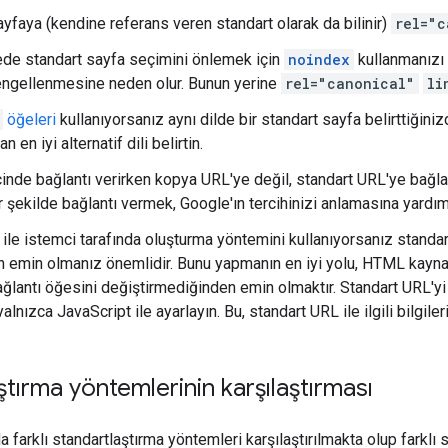
ayfaya (kendine referans veren standart olarak da bilinir)
rel="c
tede standart sayfa seçimini önlemek için
noindex
kullanmanızı
ngellenmesine neden olur. Bunun yerine
rel="canonical"
li
öğeleri
kullanıyorsanız aynı dilde bir standart sayfa belirttiğin
 en iyi alternatif dili belirtin.
içinde bağlantı verirken kopya URL'ye değil, standart URL'ye bağla
bir şekilde bağlantı vermek, Google'ın tercihinizi anlamasına yardım
ile istemci tarafında oluşturma yöntemini kullanıyorsanız standar
 emin olmanız önemlidir. Bunu yapmanın en iyi yolu, HTML kaynak
ağlantı öğesini değiştirmediğinden emin olmaktır. Standart URL'
yalnızca JavaScript ile ayarlayın. Bu, standart URL ile ilgili bilgi
ştırma yöntemlerinin karşılaştırması
 farklı standartlaştırma yöntemleri karşılaştırılmakta olup farklı