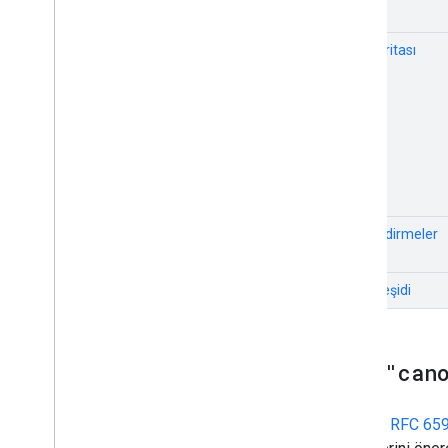
Site haritası
Yönlendirmeler
AMP çeşidi
rel="can
Google,
RFC 65