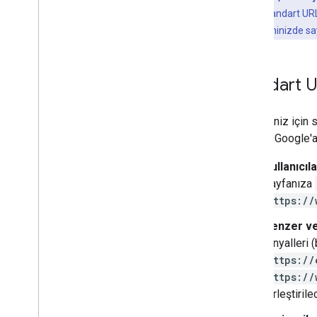
Siteye özel yönergeler
motorlarına standart URL
yönetim sisteminizde sa
Standart U
URL'leriniz için
sayfayı Google'a
Kullanıcıl
sayfanıza
https://
Benzer vey
sinyalleri 
https://
https://
birleştirile