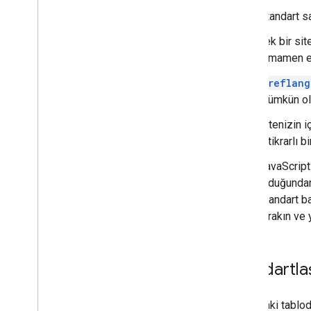
Standart s
Tek bir si
tamamen e
hreflang
mümkün olan
Sitenizin 
istikrarlı 
JavaScript 
olduğundan
standart b
bırakın ve 
Standartla
Aşağıdaki tabloda