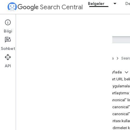
Belgeler
D
Search Central
Documentation
Bilgi
Giriş
Sohbet
Arama Yönergeleri
Ana Sayfa
Searc
API
SEO ile ilgili temel bilgiler
Bu sayfada
Standart URL bel
Tarama ve dizine ekleme
En iyi uygulamala
Genel bakış
Standartlaştırma 
Google'ın dizine ekleyebileceği
dosya türleri
rel="canonical" l
URL yapısı
rel="canonical"
Bağlantılar
rel="canonical"
Site Haritaları
Site haritası kul
Tarayıcı yönetimi
Yönlendirmeleri 