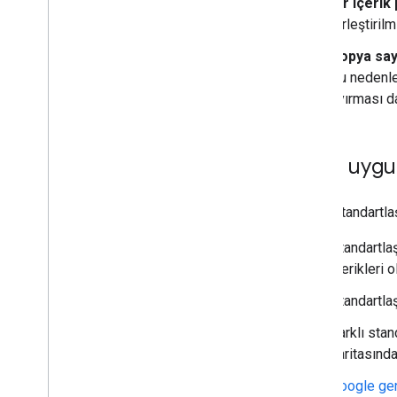
Bir içerik
birleştiril
Kopya say
Bu nedenle
ayırması da
En iyi uyg
Bütün standartlaş
Standartla
içerikleri 
Standartla
Farklı stan
haritasınd
Google gen