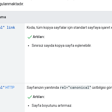
rgulanmaktadır.
lama
al" link
Koda, tüm kopya sayfalar için standart sayfaya işaret 
Artıları:
Sınırsız sayıda kopya sayfa eşlenebilir.
al"
rel="canonical"
HTTP
Sayfanızın yanıtında
üstbilgisi gö
Artıları:
Sayfa boyutunu artırmaz.