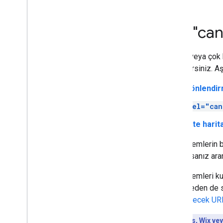
robots
.
txt
Standartlaştırma
rel="can
URL standartlaştırma nedir?
rel="canonical" ve diğer
yöntemlerle standart URL
Kopya veya çok 
belirtme
iletebilirsiniz. 
Standartlaştırma sorunlarını
düzeltme
Yönlendir
Mobil site ve mobil öncelikli dizine
ekleme
rel="can
AMP
Java
Script
Site hari
Sayfa ve içerik meta verisi
Bu yöntemlerin bi
Kaldırma
kullanırsanız ara
Site taşıma ve değiştirme
Bu yöntemleri ku
Sıralama ve arama görünümü
belirtmeden de s
gösterilecek URL
İzleme ve hata ayıklama
WordPress, Wix veya