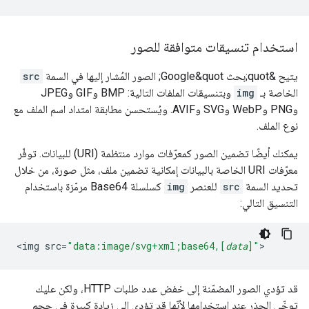
استخدام تنسيقات متوافقة للصور
يتيح &quot;بحث Google&quot; الصور المُشار إليها في السمة
src
الخاصة بـ
img
وبتنسيقات الملفات التالية: ‫BMP وGIF وJPEG
وPNG وWebP وSVG وAVIF. ويُستحسن مطابقة امتداد اسم الملف مع
نوع الملف.
يمكنك أيضًا تضمين الصور كمعرّفات موارد منتظمة (URI) للبيانات. توفّر
معرّفات URI الخاصة بالبيانات إمكانية تضمين ملف، مثل صورة، من خلال
تحديد السمة
src
للعنصر
img
كسلسلة Base64 مرمّزة باستخدام
التنسيق التالي:
<
img
src
=
"data:image/svg+xml;base64,[
data
]"
>
قد تؤدي الصور المضمّنة إلى خفض عدد طلبات HTTP، ولكن عليك
توخّي الحذر عند استخدامها لأنّها قد تؤدي إلى زيادة كبيرة في حجم