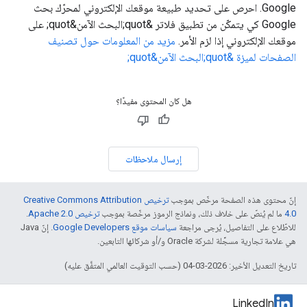
Google. احرص على تحديد طبيعة موقعك الإلكتروني لمحرّك بحث
Google كي يتمكّن من تطبيق فلاتر &quot;البحث الآمن&quot; على
موقعك الإلكتروني إذا لزم الأمر.
مزيد من المعلومات حول تصنيف
الصفحات لميزة &quot;البحث الآمن&quot;
هل كان المحتوى مفيدًا؟
إرسال ملاحظات
إنّ محتوى هذه الصفحة مرخّص بموجب
ترخيص Creative Commons Attribution
4.0‏
ما لم يُنصّ على خلاف ذلك، ونماذج الرموز مرخّصة بموجب
ترخيص Apache 2.0‏
.
للاطّلاع على التفاصيل، يُرجى مراجعة
سياسات موقع Google Developers‏
. إنّ Java
هي علامة تجارية مسجَّلة لشركة Oracle و/أو شركائها التابعين.
تاريخ التعديل الأخير: 2026-03-04 (حسب التوقيت العالمي المتفَّق عليه)
LinkedIn