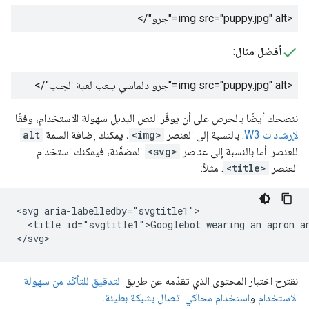
<img src="puppy.jpg" alt="
جرو
"/>
أفضل مثال
:
<img src="puppy.jpg" alt="
جرو دلماسي يلعب لعبة الجلب
"/>
ننصحك أيضًا بالحرص على أن يوفّر النص البديل سهولة الاستخدام، وفقًا
لإرشادات W3
. بالنسبة إلى العنصر
<img>
، يمكنك إضافة السمة
alt
للعنصر. أما بالنسبة إلى عناصر
<svg>
المضمَّنة، فيمكنك استخدام
العنصر
<title>
. مثلاً:
<svg aria-labelledby="svgtitle1">

  <title id="svgtitle1">Googlebot wearing an apron an
</svg>
نقترح اختبار المحتوى الذي تقدّمه عن طريق
التدقيق للتأكّد من سهولة
الاستخدام
و
استخدام محاكي اتصال بشبكة بطيئة
.