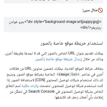
مثال سيئ:
<div style="background-image:url(puppy.jpg)">
جرو غولدن
ريتريفر
</div>
استخدام خريطة موقع خاصة بالصور
يمكنك تقديم عنوان URL الخاص بالصور التي قد لا نجدها بطريقة أخرى،
وذلك من خلال
إرسال خريطة موقع خاصة بالصور
.
بخلاف خرائط الموقع العادية، يمكنك تضمين عناوين URL من نطاقات
أخرى في عناصر
<image:loc>
الخاصة بخرائط موقع الصور. ويتيح
لك ذلك استخدام شبكات توصيل المحتوى (CDN) لاستضافة الصور. إذا
كنت تستخدم شبكة توصيل للمحتوى، ننصحك
بإثبات ملكية
اسم النطاق
الخاص بشبكة توصيل المحتوى في Search Console كي نتمكّن من
إعلامك بأي أخطاء زحف قد نكتشفها.