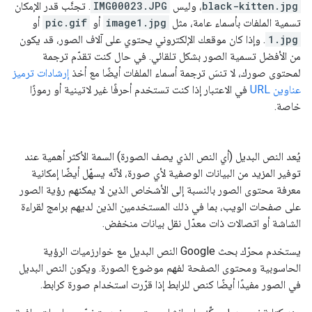
black-kitten.jpg
، وليس
IMG00023.JPG
. تجنَّب قدر الإمكان
تسمية الملفات بأسماء عامة، مثل
image1.jpg
أو
pic.gif
أو
1.jpg
. وإذا كان موقعك الإلكتروني يحتوي على آلاف الصور، قد يكون
من الأفضل تسمية الصور بشكل تلقائي. في حال كنت تقدّم ترجمة
لمحتوى صورك، لا تنسَ ترجمة أسماء الملفات أيضًا مع أخذ
إرشادات ترميز
عناوين URL
في الاعتبار إذا كنت تستخدم أحرفًا غير لاتينية أو رموزًا
خاصة.
يُعد النص البديل (أي النص الذي يصف الصورة) السمة الأكثر أهمية عند
توفير المزيد من البيانات الوصفية لأي صورة، لأنّه يسهّل أيضًا إمكانية
معرفة محتوى الصور بالنسبة إلى الأشخاص الذين لا يمكنهم رؤية الصور
على صفحات الويب، بما في ذلك المستخدمين الذين لديهم برامج لقراءة
الشاشة أو اتصالات ذات معدّل نقل بيانات منخفض.
يستخدم محرّك بحث Google النص البديل مع خوارزميات الرؤية
الحاسوبية ومحتوى الصفحة لفهم موضوع الصورة. ويكون النص البديل
في الصور مفيدًا أيضًا كنص للرابط إذا قرّرت استخدام صورة كرابط.