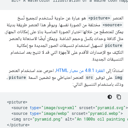
  alt="A watercolor illustration of a maine coon nap
العنصر
<picture>
هو عبارة عن حاوية تُستخدم لتجميع نُسخ
<source>
مختلفة من الصورة نفسها. ويوفّر هذا العنصر طريقة بديلة
يمكن للمتصفّح من خلالها اختيار الصورة المناسبة بناءً على إمكانات الجهاز،
مثل كثافة وحدات بكسل وحجم الشاشة. ويمكن أيضًا الاستعانة بالعنصر
picture
لتسهيل استخدام تنسيقات الصور الجديدة مع إمكانية
التكيّف مع الإصدارات الأقدم على الأجهزة التي قد لا تتيح بعد استخدام
التنسيقات الجديدة.
استنادًا إلى
الفقرة 4.8.1 من معيار HTML
، احرص عند استخدام العنصر
img
على توفير
src
كعنصر احتياطي مع تضمين السمة
picture
،
وذلك باستخدام التنسيق التالي:
<
picture
<
source
type
=
"image/svg+xml"
srcset
=
"pyramid.svg"
<
source
type
=
"image/webp"
srcset
=
"pyramid.webp"
<
img
src
=
"pyramid.png"
alt
=
"An 1800s oil painting 
<
/
picture
>