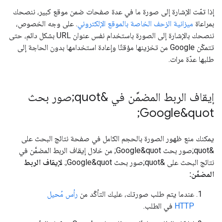
إذا تمّت الإشارة إلى صورة ما في عدة صفحات ضمن موقع كبير، ننصحك
بمراعاة
ميزانية الزحف الخاصة بالموقع الإلكتروني
. على وجه الخصوص،
ننصحك بالإشارة إلى الصورة باستخدام نفس عنوان URL بشكل دائم، حتى
تتمكّن Google من تخزينها مؤقتًا وإعادة استخدامها بدون الحاجة إلى
طلبها عدّة مرات.
إيقاف الربط المضمَّن في &quot;صور بحث
Google&quot;
يمكنك منع ظهور الصورة بالحجم الكامل في صفحة نتائج البحث على
&quot;صور بحث Google&quot; من خلال إيقاف الربط المضمَّن في
نتائج البحث على &quot;صور بحث Google&quot;.
لإيقاف الربط
المضمَّن:
عندما يتم طلب صورتك، عليك التأكّد من
رأس مُحيل
HTTP
في الطلب.