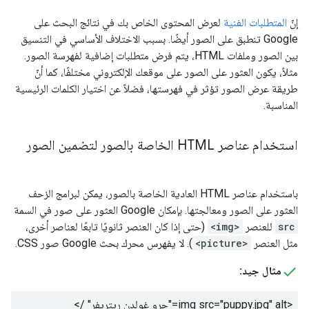
إنّ
المتطلبات الفنية
لعرض المحتوى الخاص بك في نتائج البحث على
Google تنطبق على الصور أيضًا. بسبب الاختلاف الأساسي في التنسيق
بين الصور وملفات HTML، يتم فرض متطلبات إضافية لفهرسة الصور.
مثلاً، يكون العثور على الصور على موقعك الإلكتروني مختلفًا، كما أنّ
طريقة عرض الصور تؤثر في فهرستها، فضلاً عن اختيار الكلمات الرئيسية
المناسبة.
استخدام عناصر HTML الخاصة بالصور لتضمين الصور
باستخدام عناصر HTML العادية الخاصة بالصور، يمكن لبرامج الزحف
العثور على الصور ومعالجتها. بإمكان Google العثور على صور في السمة
src
للعنصر
<img>
(حتى إذا كان العنصر ثانويًا تابعًا لعناصر أخرى،
مثل العنصر
<picture>
). لا يفهرس محرك بحث Google صور CSS.
مثال جيد:
<img src="puppy.jpg" alt="
جرو غولدن ريتريفر
" />