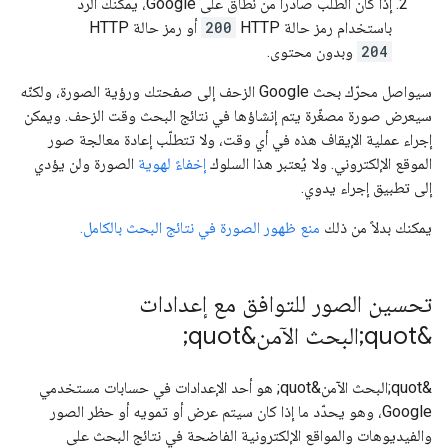
إذا كان الطلب صادرًا من نطاق على Google، يمكنك الردّ
باستخدام رمز حالة HTTP‏
200
أو رمز حالة HTTP‏
204
وبدون محتوى.
سيواصل محرّك بحث Google الزحف إلى صفحتك ورؤية الصورة، ولكنّه
سيعرض صورة مصغّرة يتم إنشاؤها في نتائج البحث وقت الزحف. ويمكن
إجراء عملية الإيقاف هذه في أي وقت، ولا تتطلّب إعادة معالجة صور
الموقع الإلكتروني. ولا يُعتبر هذا السلوك
إخفاءً لهوية
الصورة ولن يؤدي
إلى تطبيق إجراء يدوي.
يمكنك بدلاً من ذلك
منع ظهور الصورة في نتائج البحث بالكامل.
تحسين الصور للتوافق مع إعدادات
&quot;البحث الآمن&quot;
&quot;البحث الآمن&quot; هو أحد الإعدادات في حسابات مستخدمي
Google، وهو يحدّد ما إذا كان سيتم عرض أو تمويه أو حظر الصور
والفيديوهات والمواقع الإلكترونية الفاضحة في نتائج البحث على