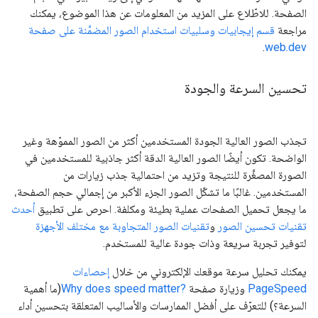
الصفحة. للاطّلاع على المزيد من المعلومات عن هذا الموضوع، يمكنك
مراجعة
قسم إيجابيات وسلبيات استخدام الصور المضمَّنة على صفحة
.
web.dev
تحسين السرعة والجودة
تجذب الصور العالية الجودة المستخدمين أكثر من الصور المموّهة وغير
الواضحة. تكون أيضًا الصور العالية الدقة أكثر جاذبية للمستخدمين في
الصورة المصغَّرة للنتيجة وتزيد من احتمالية جذب زيارات من
المستخدمين. غالبًا ما تشكّل الصور الجزء الأكبر من إجمالي حجم الصفحة،
ما يجعل تحميل الصفحات عملية بطيئة ومكلفة. احرص على تطبيق
أحدث
تقنيات تحسين الصور
و
تقنيات الصور المتجاوبة مع مختلف الأجهزة
لتوفير تجربة سريعة وذات جودة عالية للمستخدم.
يمكنك تحليل سرعة موقعك الإلكتروني من خلال
إحصاءات
PageSpeed
وزيارة صفحة
Why does speed matter?‎
(ما أهمية
السرعة؟) للتعرّف على أفضل الممارسات والأساليب المتعلقة بتحسين أداء