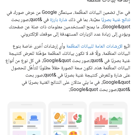
في حال تضمين البيانات المنظَّمة، سيتمكّن Google من عرض صورك في
نتائج غنية بصريًا
معيَّنة، بما في ذلك
شارة بارزة
في &quot;صور بحث
Google&quot;، ما يمنح المستخدمين معلومات ذات صلة عن صفحتك
ويؤدي إلى زيادة عدد الزيارات المستهدفة إلى موقعك الإلكتروني.
اتّبِع
الإرشادات العامة للبيانات المنظّمة
وأي إرشادات أخرى خاصة بنوع
البيانات المنظّمة، وإلّا قد لا تكون بياناتك المنظّمة مؤهّلة للعرض كنتيجة
غنية بصريًا في &quot;صور بحث Google&quot;. في كل نوع من أنواع
البيانات المنظَّمة هذه، تكون سمة الصورة حقلاً مطلوبًا للتأهّل للحصول
على شارة وللعرض كنتيجة غنية بصريًا في &quot;صور بحث
Google&quot;. في ما يلي مثالان على النتائج الغنية بصريًا في
&quot;صور بحث Google&quot;: