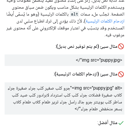
عند كتابة نص بديل، ركِّز على إنشاء محتوى مفيد يتضمّن معلومات وافية
ويستخدم الكلمات الرئيسية بشكل مناسب ويكون ضمن سياق محتوى
الصفحة. تجنَّب ملء سمات
alt
بالكلمات الرئيسية (وهو ما يُسمّى أيضًا
ازدحام الكلمات الرئيسية
)، لأنّ ذلك يؤدي إلى ترك انطباع سلبي لدى
المستخدم وقد يتسبّب في اعتبار موقعك الإلكتروني على أنّه محتوى غير
مرغوب فيه.
مثال سيئ (لم يتم توفير نص بديل)
:
<img src="puppy.jpg"/>
مثال سيئ (ازدحام الكلمات الرئيسية)
:
<img src="puppy.jpg" alt="
جرو كلب صغير كلب جراء صغيرة جراء
كلاب صغيرة فضلات جراء كلب كلب استرداد لابرادور كلب صيد كلب
ساطر كلب بوينتر جرو جاك راسل جراء ترير طعام كلاب طعام كلاب
بسعر منخفض طعام جراء
"/>
مثال أفضل
: