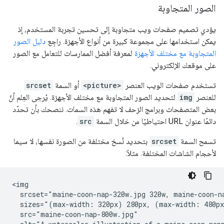
الصور المتجاوبة
يؤدي تصميم صفحات ويب متجاوبة إلى تحسين تجربة المستخدم، إذ
يمكن استخدامها على مجموعة كبيرة من أنواع الأجهزة. راجِع
دليل الصور
المتجاوبة مع مختلف الأجهزة
لمعرفة أفضل الممارسات للتعامل مع الصور
على موقعك الإلكتروني.
تستخدم صفحات الويب العنصر
<picture>
أو السمة
srcset
للعنصر
img
لتحديد الصور المتجاوبة مع مختلف الأجهزة. يُرجى العِلم أنّ
بعض المتصفحات وبرامج الزحف لا تفهم هذه السمات. ننصحك بأن تحدّد
دائمًا عنوان URL احتياطيًا من خلال السمة
src
.
تسمح السمة
srcset
بتحديد نُسخ مختلفة من الصورة نفسها، لا سيما
لأحجام الشاشات المختلفة. مثلاً:
<img

  srcset="maine-coon-nap-320w.jpg 320w, maine-coon-na
  sizes="(max-width: 320px) 280px, (max-width: 480px
  src="maine-coon-nap-800w.jpg"
