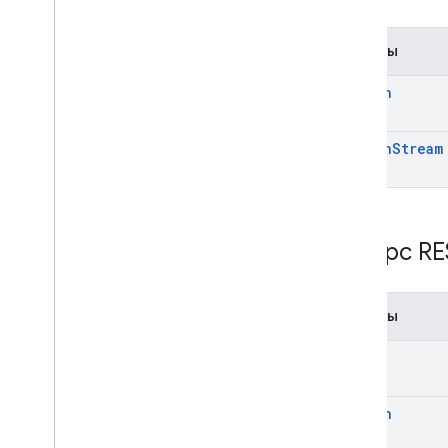
Методы
search
search
Stream
Ресурс RE
Методы
get
search