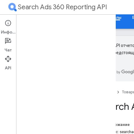
Search Ads 360 Reporting API
Главная
Руководства
Справочные материалы
Информация
Новый API отчето
Чат
курсе предстоящ
Примечания к выпуску
RPC
API
REST
Обзор
Авторизация и заголовки HTTP
Главная
Товар
Дизайн
Search 
Общие методы
клиенты
.
custom
Columns
клиенты
.
search
Ads360
Содержание
search
Ads360Поля
Сервис: searcha
Тип контента