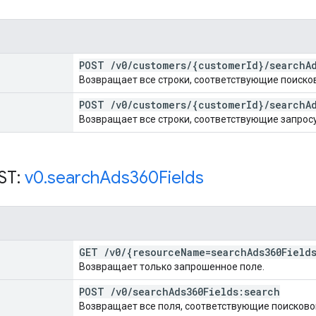
POST
/
v0
/
customers
/
{customer
Id}
/
search
A
Возвращает все строки, соответствующие поиско
POST
/
v0
/
customers
/
{customer
Id}
/
search
A
Возвращает все строки, соответствующие запросу
ST:
v0
.
search
Ads360Fields
GET
/
v0
/
{resource
Name=search
Ads360Field
Возвращает только запрошенное поле.
POST
/
v0
/
search
Ads360Fields:search
Возвращает все поля, соответствующие поисков