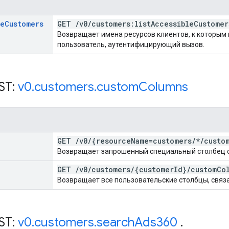
le
Customers
GET
/
v0
/
customers:list
Accessible
Customer
Возвращает имена ресурсов клиентов, к которым
пользователь, аутентифицирующий вызов.
ST:
v0
.
customers
.
custom
Columns
GET
/
v0
/
{resource
Name=customers
/
*
/
custo
Возвращает запрошенный специальный столбец 
GET
/
v0
/
customers
/
{customer
Id}
/
custom
Co
Возвращает все пользовательские столбцы, связа
ST:
v0
.
customers
.
search
Ads360
.