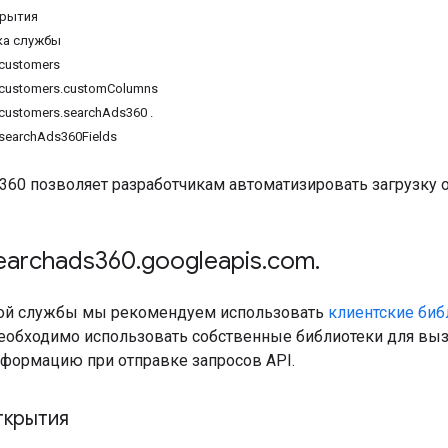
крытия
ка службы
.customers
.customers.customColumns
.customers.searchAds360 .
.searchAds360Fields
 360 позволяет разработчикам автоматизировать загрузку о
earchads360
.
googleapis
.
com
.
той службы мы рекомендуем использовать
клиентские биб
обходимо использовать собственные библиотеки для вызо
ормацию при отправке запросов API.
ткрытия