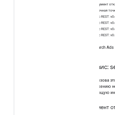
Документ от
Ресурсы
Конечная точ
Справочные данные
Ресурс REST: v0
Ресурс REST: v0
Ресурс REST: v0
Ресурс REST: v0
API Search Ads
Сервис: s
Для вызова э
приложению не
следующую инф
Документ о