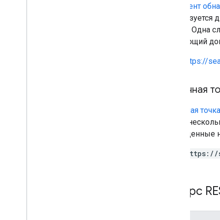
Документ обн
используется д
Google. Одна 
следующий док
https://s
Конечная т
Конечная точк
иметь несколь
приведенные ни
https://
Ресурс RE