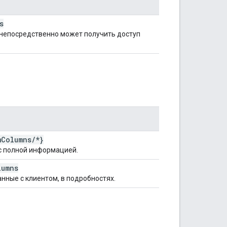
s
 непосредственно может получить доступ
m
Columns
/
*}
с полной информацией.
lumns
нные с клиентом, в подробностях.