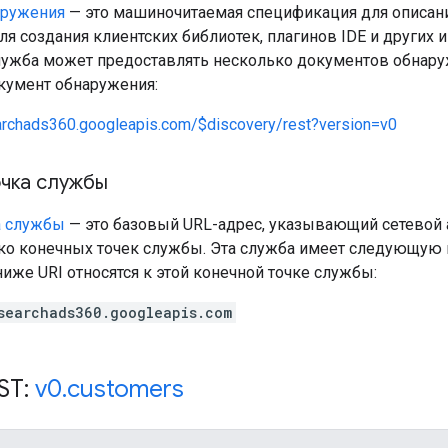
аружения
— это машиночитаемая спецификация для описани
ля создания клиентских библиотек, плагинов IDE и других
служба может предоставлять несколько документов обнару
умент обнаружения:
earchads360.googleapis.com/$discovery/rest?version=v0
очка службы
а службы
— это базовый URL-адрес, указывающий сетевой 
ко конечных точек службы. Эта служба имеет следующую 
же URI относятся к этой конечной точке службы:
searchads360.googleapis.com
ST:
v0
.
customers