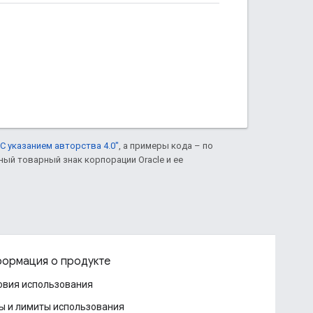
С указанием авторства 4.0"
, а примеры кода – по
нный товарный знак корпорации Oracle и ее
ормация о продукте
овия использования
ы и лимиты использования