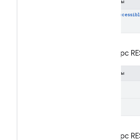
Методы
list
Accessib
Ресурс RE
Методы
get
list
Ресурс RE