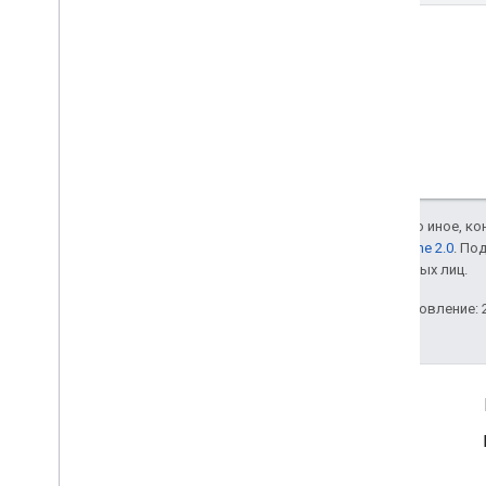
Если не указано иное, к
лицензии Apache 2.0
. По
аффилированных лиц.
Последнее обновление: 2
Соединять
Объявления
Блог