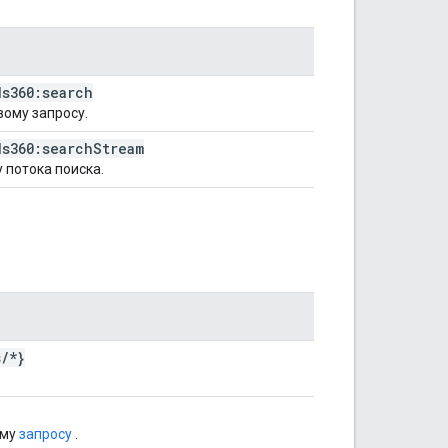
ds360:search
вому запросу.
ds360:search
Stream
 потока поиска.
s
/
*}
ому
запросу
.