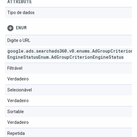
ATTRIBUTE
Tipo de dados
ENUM
Digite o URL
google
.
ads
.
searchads360
.
v0
.
enums
.
Ad
Group
Criterion
Engine
Status
Enum
.
Ad
Group
Criterion
Engine
Status
Filtrável
Verdadeiro
Selecionável
Verdadeiro
Sortable
Verdadeiro
Repetida