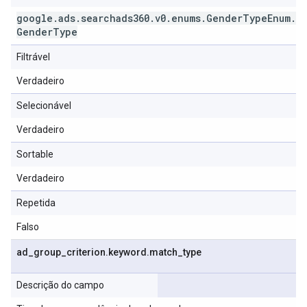
google
.
ads
.
searchads360
.
v0
.
enums
.
Gender
Type
Enum
.
Gender
Type
Filtrável
Verdadeiro
Selecionável
Verdadeiro
Sortable
Verdadeiro
Repetida
Falso
ad
_
group
_
criterion
.
keyword
.
match
_
type
Descrição do campo