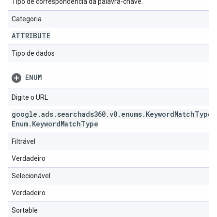
Tipo de correspondência da palavra-chave.
Categoria
ATTRIBUTE
Tipo de dados
ENUM
Digite o URL
google
.
ads
.
searchads360
.
v0
.
enums
.
Keyword
Match
Type
Enum
.
Keyword
Match
Type
Filtrável
Verdadeiro
Selecionável
Verdadeiro
Sortable