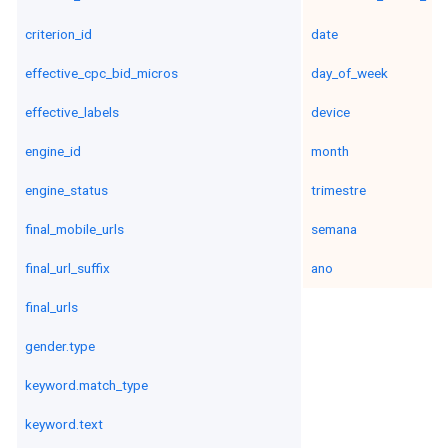
criterion_id
date
effective_cpc_bid_micros
day_of_week
effective_labels
device
engine_id
month
engine_status
trimestre
final_mobile_urls
semana
final_url_suffix
ano
final_urls
gender.type
keyword.match_type
keyword.text