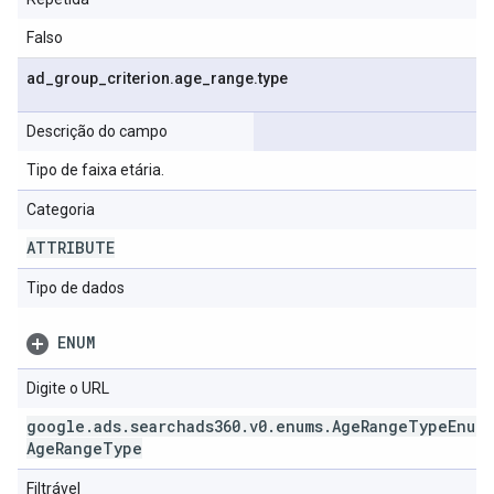
Falso
ad
_
group
_
criterion
.
age
_
range
.
type
Descrição do campo
Tipo de faixa etária.
Categoria
ATTRIBUTE
Tipo de dados
ENUM
Digite o URL
google
.
ads
.
searchads360
.
v0
.
enums
.
Age
Range
Type
Enum
.
Age
Range
Type
Filtrável