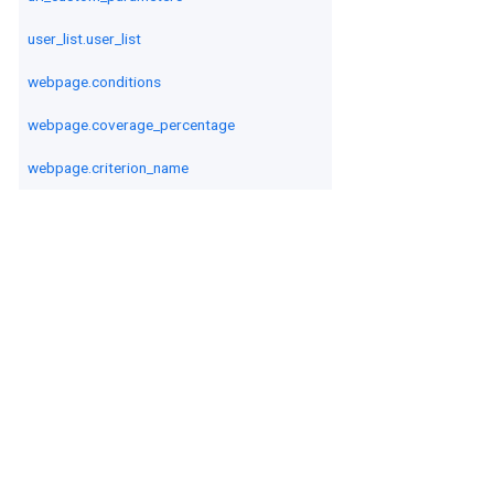
user_list.user_list
webpage.conditions
webpage.coverage_percentage
webpage.criterion_name