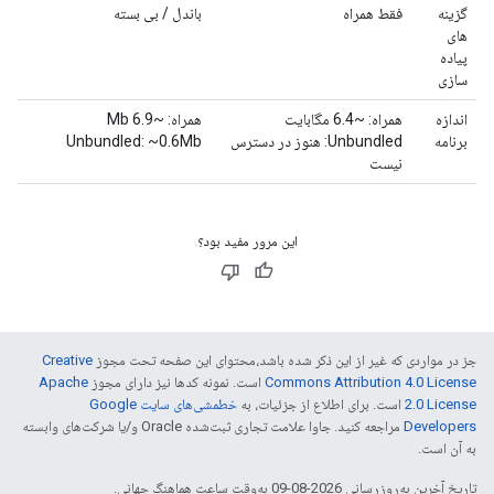
گزینه
فقط همراه
باندل / بی بسته
های
پیاده
سازی
اندازه
همراه: ~6.4 مگابایت
همراه: ~6.9 Mb
برنامه
Unbundled: هنوز در دسترس
Unbundled: ~0.6Mb
نیست
این مرور مفید بود؟
جز در مواردی که غیر از این ذکر شده باشد،‌محتوای این صفحه تحت مجوز
Creative
Commons Attribution 4.0 License
است. نمونه کدها نیز دارای مجوز
Apache
2.0 License
است. برای اطلاع از جزئیات، به
خطمشی‌های سایت Google
Developers‏
مراجعه کنید. جاوا علامت تجاری ثبت‌شده Oracle و/یا شرکت‌های وابسته
به آن است.
تاریخ آخرین به‌روزرسانی 2026-08-09 به‌وقت ساعت هماهنگ جهانی.