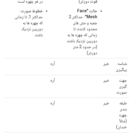
فوت دورتر)
در هر چهره است
حالت "Face
خطوط صورت
:
Mesh":
حداکثر 2
حداکثر 1، تا زمانی
جعبه و مش های
که چهره ها به
محدود کننده، تا
دوربین نزدیک
زمانی که چهره ها به
باشند
دوربین نزدیک باشند
(در حدود 2 متر
دورتر)
شناسه
خیر
آره
پیگیری
جهت
خیر
آره
گیری
صورت
طبقه
خیر
آره
بندی
چهره
(مثلاً
خندان)