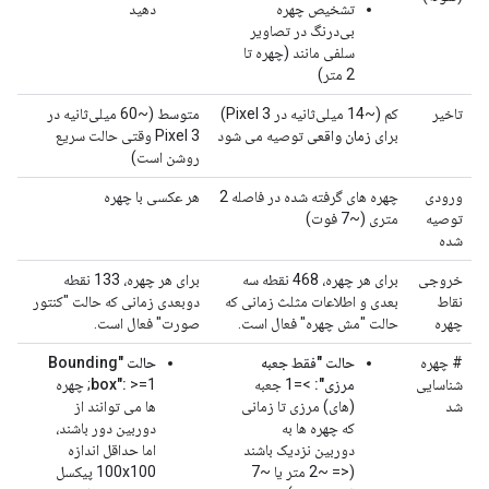
تشخیص چهره
دهید
بی‌درنگ در تصاویر
سلفی مانند (چهره تا
2 متر)
تاخیر
کم (~14 میلی‌ثانیه در Pixel 3)
متوسط ​​(~60 میلی‌ثانیه در
برای
زمان واقعی
توصیه می شود
Pixel 3 وقتی حالت سریع
روشن است)
ورودی
چهره های گرفته شده در فاصله 2
هر عکسی با چهره
توصیه
متری (~7 فوت)
شده
خروجی
برای هر چهره، 468 نقطه سه
برای هر چهره، 133 نقطه
نقاط
بعدی و اطلاعات مثلث زمانی که
دوبعدی زمانی که حالت "کنتور
چهره
حالت "مش چهره" فعال است.
صورت" فعال است.
# چهره
حالت "فقط جعبه
حالت "Bounding
شناسایی
مرزی":
>=1 جعبه
box":
>=1; چهره
شد
(های) مرزی تا زمانی
ها می توانند از
که چهره ها به
دوربین دور باشند،
دوربین نزدیک باشند
اما حداقل اندازه
(<= ~2 متر یا ~7
100x100 پیکسل