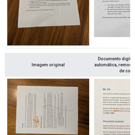
Documento digital
Imagem original
automática, remoção
de cor 