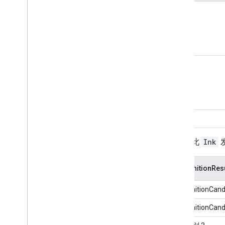
描边 1
描边 2
...
当您将此
Ink
RecognitionResu
RecognitionCand
RecognitionCand