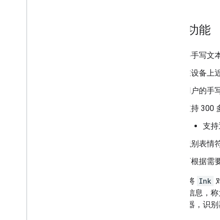
数字墨水识别
概览
基本模型
主要功能
Android
i
OS
将手写文本转
自定义模型
在设备上
自然语言
用户的手
语言识别
支持 30
翻译
智能回复
支持
实体提取（Beta 版）
识别表情
提示
可根据需
Android 上的模型安装路径
缩减 Android 应用软件包的大小
识别器将
Ink
含时间信息，称
哥伦比亚
给识别器，识别
条款和隐私权信息