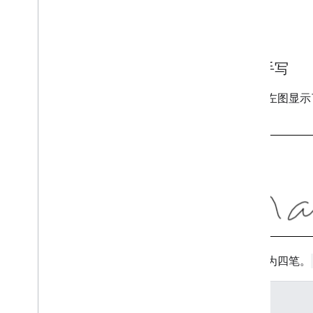
Android 数据披露
i
OS 数据披露
示例
英文手写
下面的左图显示
点。
一共分为四笔。
墨水