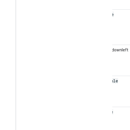
circle
corner:downleft
scribble
strike