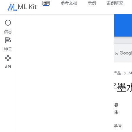
指南
参考文档
示例
案例研究
ML Kit
指南
信息
聊天
API
概览
首页
产品
M
版本说明
已知问题
数字墨
抢先体验计划
从适用于 Firebase 的机器学习套件迁移
从 Mobile Vision 迁移
本页内容
主要功能
Gen
AI
示例
概览
英文手写
摘要（Beta 版）