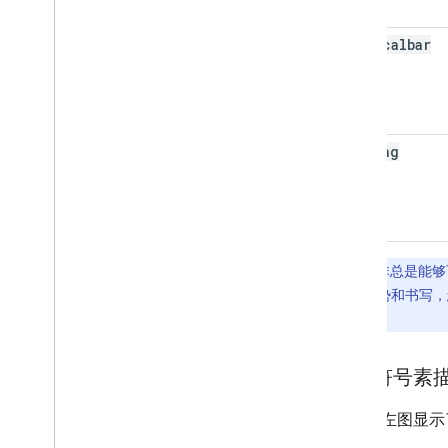
verticalbar
writing
注意
：并非总是能够
够同时使用手势和书写，
释。
表情符号素
下面的左图显示
点。