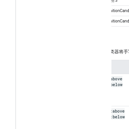
候选识别 3
RecognitionCand
RecognitionCand
手势
手势分类器将手
手势
arch:above
arch:below
caret:above
caret:below