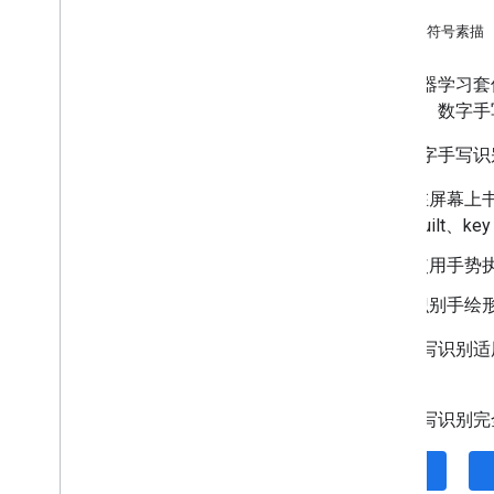
手势
校对（Beta 版）
表情符号素描
重写（Beta 版）
图片描述（Beta 版）
借助机器学习套
语音识别（Alpha 版）
行分类。数字手写识
提示（Beta 版）
借助数字手写识
AICore 开发者预览版计划
在屏幕上
视觉
Built、ke
文字识别 v2
人脸检测
使用手势
人脸网格检测（Beta 版）
识别手绘
姿势检测（Beta 版）
自拍照细分（Beta 版）
数字手写识别适
主题细分（Beta 版）
API
。
文档扫描器
数字手写识别完全可
条形码扫描
图像标签
iOS
对象检测和跟踪