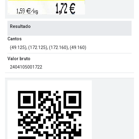
Resultado
Cantos
(49.125), (172.125), (172.160), (49.160)
Valor bruto
2404105001722