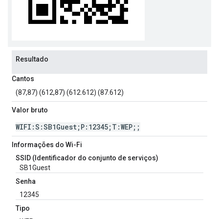
Resultado
Cantos
(87,87) (612,87) (612.612) (87.612)
Valor bruto
WIFI:S:SB1Guest;P:12345;T:WEP;;
Informações do Wi-Fi
SSID (Identificador do conjunto de serviços)
SB1Guest
Senha
12345
Tipo