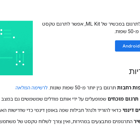
באמצעות ה-API לתרגום במכשיר של ML Kit, אפשר לתרגם טקסט
פות.
Android
יות
ות רחבות
תרגום בין יותר מ-50 שפות שונות.
לרשימה המלאה
תרגום מוכחים
שמופעלים על ידי אותם מודלים שמשמשים גם במצב אופליין של אפל
ם דינמי
כדאי להוריד ולנהל חבילות שפה באופן דינמי כדי שדרישות האח
יר
התרגומים מתבצעים במהירות, ואין צורך לשלוח טקסט של משתמש