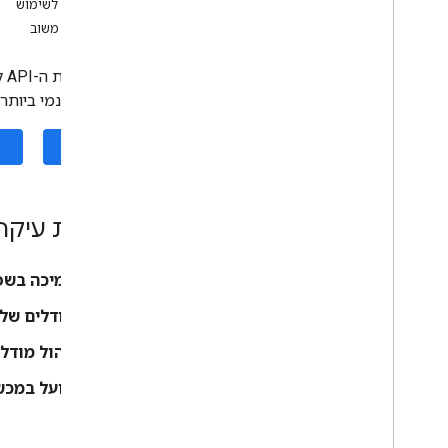
הנחיות לשימוש
הגהה (בטא)
שליחת משוב
כתיבה מחדש (בטא)
תיאור התמונה (בטא)
זיהוי דיבור (אלפא)
באופן דינמי ביותר מ-50 ש
הנחיה (בטא)
תוכנית AICore Developer Preview
iOS
Vision
זיהוי טקסט גרסה 2
יכולות עיקר
איתור פנים
זיהוי רשת פנים (בטא)
תמיכה בשפ
זיהוי תנוחות (בטא)
פילוח סלפי (בטא)
מודלים של 
פילוח לפי נושא (בטא)
ניהול מודלי
סורק מסמכים
סריקת ברקוד
פועל במכש
תיוג תמונות
זיהוי אובייקטים ומעקב אחריהם