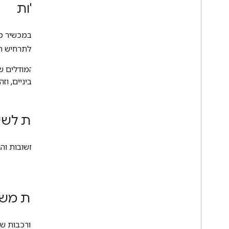
זיהוי דיו דיגיטלי
מגבלות
מודלים מותאמים אישית
התרגום במכשיר מי
שפה טבעית
בהתאם לתרחיש הספ
זיהוי שפה
תרגום
סקירה כללית
כתרגום ביניים, וזה
הנחיות
שפות נתמכות
Android
הנחיות לשי
i
OS
תשובה מהירה
הנחיות חשובות והגבלות על
חילוץ ישויות (בטא)
טקסט.
טיפים
נתיבי התקנה של דגמים ב-Android
שליחת משו
הקטנת גודל החבילה של אפליקציית
Android