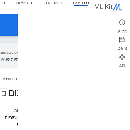
מדריכים
חומרי עזר
דוגמאות
תיא
ML Kit
מדריכים
מידע
צ'אט
עשויות להיות שגיאות
API
סקירה כללית
נתוני גרסה
דף הבית
מוצרים
בעיות מוכרות
תוכנית גישה מוקדמת
תרגום
מעבר מ-ML Kit ל-Firebase
מעבר מ-Mobile Vision
בדף הזה
Gen
AI
יכולות עיקריות
סקירה כללית
מגבלות
סיכום (בטא)