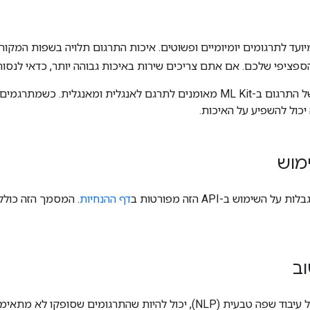
ועד לתרגומים יומיומיים ופשוטים. איכות התרגום תלויה בשפות המקור
ציפי שלכם. אם אתם צריכים שירות באיכות גבוהה יותר, כדאי לנסו
כמו כן, המודלים של התרגום ב-ML Kit מאומנים לתרגם לאנגלית ומאנג
 יכול להשפיע על האיכות.
מוש
 השימוש ב-API הזה מפורטות ב
דף ההנחיות
. המסמך הזה כולל
ב
בגלל המורכבות של עיבוד שפה טבעית (NLP), יכול להיות שהתרגו