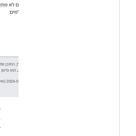
קולופון
בתרגומים לא מתאי
תנאים ופרטיות
בלתי הולמים.
גילוי נאות לגבי נתוני Android
גילוי נאות לגבי נתוני i
OS
אלא אם צוין אחרת, התוכן של 
Developers‏
.‏ Java הוא סימן מסחרי רשום של חברת Oracle ו/או של השותפים העצמאיים שלה.
עדכון אחרון: 2026-07-15 (שעון UTC).
עניין
ה
Google Developer Program
ב
y
Google Developer Groups