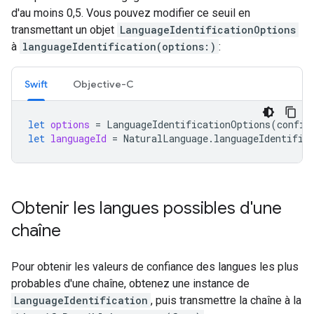
d'au moins 0,5. Vous pouvez modifier ce seuil en
transmettant un objet
LanguageIdentificationOptions
à
languageIdentification(options:)
:
Swift
Objective-C
let
options
=
LanguageIdentificationOptions
(
confid
let
languageId
=
NaturalLanguage
.
languageIdentific
Obtenir les langues possibles d'une
chaîne
Pour obtenir les valeurs de confiance des langues les plus
probables d'une chaîne, obtenez une instance de
LanguageIdentification
, puis transmettre la chaîne à la