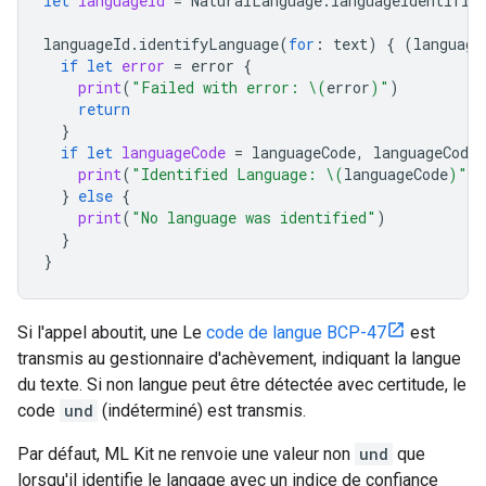
let
languageId
=
NaturalLanguage
.
languageIdentific
languageId
.
identifyLanguage
(
for
:
text
)
{
(
language
if
let
error
=
error
{
print
(
"Failed with error: 
\(
error
)
"
)
return
}
if
let
languageCode
=
languageCode
,
languageCode
print
(
"Identified Language: 
\(
languageCode
)
"
)
}
else
{
print
(
"No language was identified"
)
}
}
Si l'appel aboutit, une Le
code de langue BCP-47
est
transmis au gestionnaire d'achèvement, indiquant la langue
du texte. Si non langue peut être détectée avec certitude, le
code
und
(indéterminé) est transmis.
Par défaut, ML Kit ne renvoie une valeur non
und
que
lorsqu'il identifie le langage avec un indice de confiance