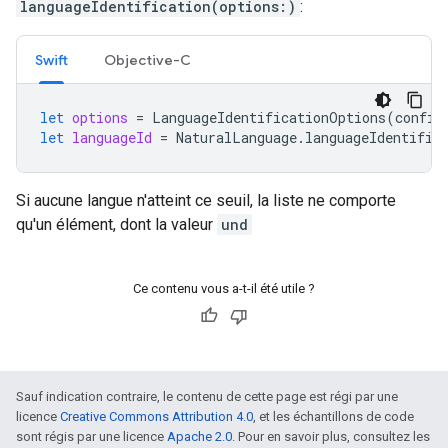
languageIdentification(options:)
:
Swift
Objective-C
let
options
=
LanguageIdentificationOptions
(
confid
let
languageId
=
NaturalLanguage
.
languageIdentific
Si aucune langue n'atteint ce seuil, la liste ne comporte
qu'un élément, dont la valeur
und
Ce contenu vous a-t-il été utile ?
Sauf indication contraire, le contenu de cette page est régi par une
licence
Creative Commons Attribution 4.0
, et les échantillons de code
sont régis par une licence
Apache 2.0
. Pour en savoir plus, consultez les