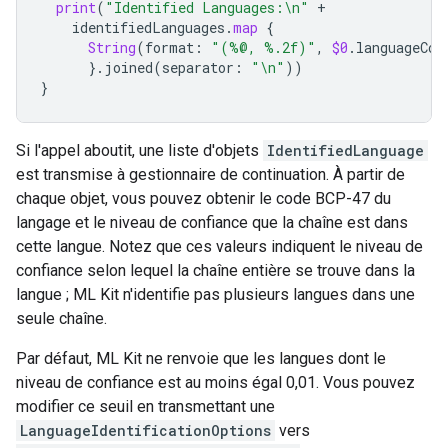
print
(
"Identified Languages:
\n
"
+
identifiedLanguages
.
map
{
String
(
format
:
"(%@, %.2f)"
,
$0
.
languageCod
}.
joined
(
separator
:
"
\n
"
))
}
Si l'appel aboutit, une liste d'objets
IdentifiedLanguage
est transmise à gestionnaire de continuation. À partir de
chaque objet, vous pouvez obtenir le code BCP-47 du
langage et le niveau de confiance que la chaîne est dans
cette langue. Notez que ces valeurs indiquent le niveau de
confiance selon lequel la chaîne entière se trouve dans la
langue ; ML Kit n'identifie pas plusieurs langues dans une
seule chaîne.
Par défaut, ML Kit ne renvoie que les langues dont le
niveau de confiance est au moins égal 0,01. Vous pouvez
modifier ce seuil en transmettant une
LanguageIdentificationOptions
vers