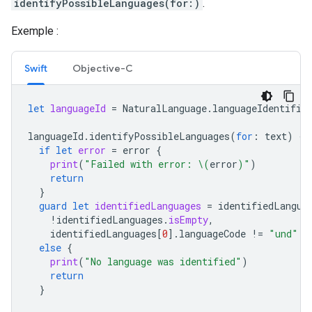
identifyPossibleLanguages(for:)
.
Exemple :
Swift
Objective-C
let
languageId
=
NaturalLanguage
.
languageIdentific
languageId
.
identifyPossibleLanguages
(
for
:
text
)
{
if
let
error
=
error
{
print
(
"Failed with error: 
\(
error
)
"
)
return
}
guard
let
identifiedLanguages
=
identifiedLangua
!
identifiedLanguages
.
isEmpty
,
identifiedLanguages
[
0
].
languageCode
!=
"und"
else
{
print
(
"No language was identified"
)
return
}